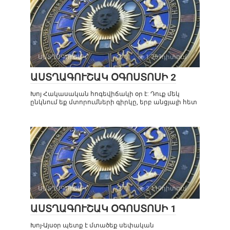
ԱՍՏՂԱԳՈՒՇԱԿ
0
1 709դիտում
ԱՍՏՂԱԳՈՒՇԱԿ ՕԳՈՍՏՈՍԻ 2
Խոյ Հակասական հոգեվիճակի օր է: Դուք մեկ
ընկնում եք մտորումների գիրկը, երբ անցյալի հետ
ԱՍՏՂԱԳՈՒՇԱԿ
0
2 110դիտում
ԱՍՏՂԱԳՈՒՇԱԿ ՕԳՈՍՏՈՍԻ 1
Խոյ-Այսօր պետք է մտածեք սեփական