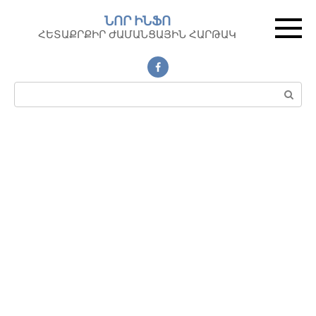
Перейти
ՆՈՐ ԻՆՖՈ
к
ՀԵՏԱՔՐՔԻՐ ԺԱՄԱՆՑԱՅԻՆ ՀԱՐԹԱԿ
контенту
Поиск: