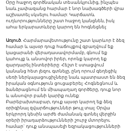
Օրը հաջող գործնական տեսանկյունից, ինչպես
նաև չափազանց հարմար է նոր նախագծերի վրա
աշխատել սկսելու համար: Կարճատև
ուղևորությունները շատ հաջող կանցնեն, իսկ
ահա երկարատևերը կարող են հոգնեցնել:
Առյուծ.
Հարմարավետությունը շատ կարևոր է ձեզ
համար և այսօր դուք հաճույքով զբաղվում եք
կացարանի վերադասավորմամբ, գնում եք
կահույք և անսովոր իրեր, որոնք կարող եք
զարդարել ինտերիերը: Հեշտ է ստացվում
կանանց հետ լեզու գտնելը, ընդ որում գեղեցիկ
սեռի ներկայացուցիչները նաև պատրաստ են ձեզ
իրական օգնություն ցուցաբերել: Հոգնեցնում և
ձանձրացնում են միապաղաղ գործերը, դուք նոր
և անսովոր բանի կարիք ունեք:
Բարեբախտաբար, դուք այսօր կարող եք ձեզ
օրիգինալ զվարճություններ թույլ տալ: Օրվա
երկրորդ կեսին արժե ժամանակ գտնել վերջին
օրերի իրադարձությունների շուրջ մտորելու
համար` դուք անսպասելի եզրակացությունների