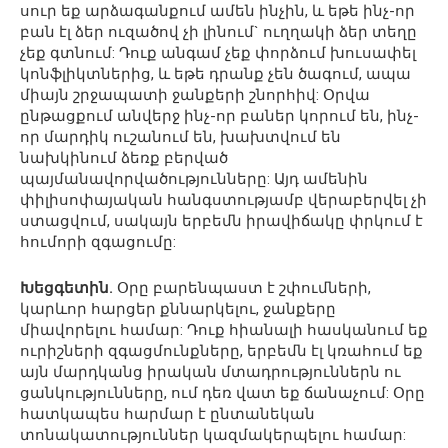
սուր եք արձագանքում ամեն ինչին, և եթե ինչ-որ
բան էլ ձեր ուզածով չի լինում` ուղղակի ձեր տեղը
չեք գտնում: Դուք անգամ չեք փորձում խուսափել
կոնֆլիկտներից, և եթե դրանք չեն ծագում, ապա
միայն շրջապատի ջանքերի շնորհիվ: Օրվա
ընթացքում անվերջ ինչ-որ բաներ կորում են, ինչ-
որ մարդիկ ուշանում են, խախտվում են
նախկինում ձեռք բերված
պայմանավորվածությունները: Այդ ամենին
փիլիսոփայական հանգստությամբ վերաբերվել չի
ստացվում, սակայն երբեմն իրավիճակը փրկում է
հումորի զգացումը:
Խեցգետին.
Օրը բարենպաստ է շփումների,
կարևոր հարցեր քննարկելու, ջանքերը
միավորելու համար: Դուք հիանալի հասկանում եք
ուրիշների զգացմունքները, երբեմն էլ կռահում եք
այն մարդկանց իրական մտադրություններն ու
ցանկությունները, ում դեռ վատ եք ճանաչում: Օրը
հատկապես հարմար է ընտանեկան
տոնակատություններ կազմակերպելու համար: