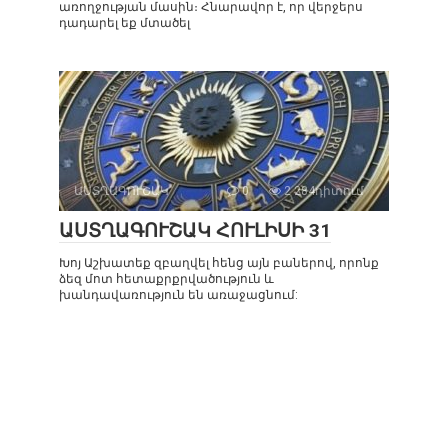
առողջության մասին։ Հնարավոր է, որ վերջերս
դադարել եք մտածել
ԱՍՏՂԱԳՈՒՇԱԿ
0
2 284դիտում
ԱՍՏՂԱԳՈՒՇԱԿ ՀՈՒԼԻՍԻ 31
Խոյ Աշխատեք զբաղվել հենց այն բաներով, որոնք
ձեզ մոտ հետաքրքրվածություն և
խանդավառություն են առաջացնում: