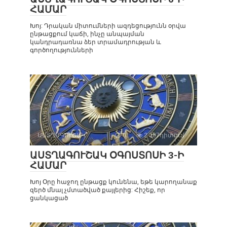
ՀԱՄԱՐ
Խոյ: Դրական միտումների ազդեցությունն օրվա
ընթացքում կաճի, ինչը անպայման
կանդրադառնա ձեր տրամադրության և
գործողությունների
ԱՍՏՂԱԳՈՒՇԱԿ
0
2 387դիտում
ԱՍՏՂԱԳՈՒՇԱԿ ՕԳՈՍՏՈՍԻ 3-Ի
ՀԱՄԱՐ
Խոյ Օրը հաջող ընթացք կունենա, եթե կարողանաք
զերծ մնալ չմտածված քայլերից: Հիշեք, որ
ցանկացած