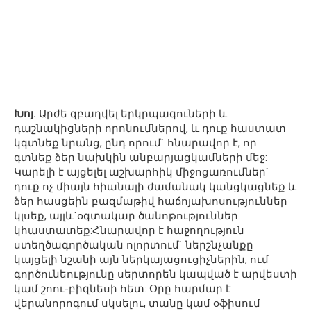
Խոյ.
Արժե զբաղվել երկրպագուների և
դաշնակիցների որոնումներով, և դուք հաստատ
կգտնեք նրանց, ընդ որում` հնարավոր է, որ
գտնեք ձեր նախկին անբարյացկամների մեջ:
Կարելի է այցելել աշխարհիկ միջոցառումներ`
դուք ոչ միայն հիանալի ժամանակ կանցկացնեք և
ձեր հասցեին բազմաթիվ հաճոյախոսություններ
կլսեք, այլև`օգտակար ծանոթություններ
կհաստատեք:Հնարավոր է հաջողություն
ստեղծագործական ոլորտում` ներշնչանքը
կայցելի նշանի այն ներկայացուցիչներին, ում
գործունեությունը սերտորեն կապված է արվեստի
կամ շոու-բիզնեսի հետ: Օրը հարմար է
վերանորոգում սկսելու, տանը կամ օֆիսում