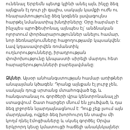
ունենալ: Երբեմն պետք կլինի անել այն, ինչը ձեզ
այնքան էլ դուր չի գալիս, սակայն կամքի ուժն ու
հնարամտությունը ձեզ կօգնեն լավագույնս
հարթել նմանատիպ խնդիրները: Օրը հարմար է
ինչպես պրոֆեսիոնալ, այնպես էլ` անձնական
ոլորտում փորձարարություններ անելու համար,
նոր ձեռնարկումները հաջողությամբ կպսակվեն:
Լավ կդասավորվեն ռոմանտիկ
ուղևորությունները, իրադրության
փոփոխությունը կնպաստի սիրելի մարդու հետ
հարաբերությունների բարելավմանը:
Ձկներ.
Այսօր անհանգստության համար առիթներ
անպայման կծագեն: Դրանք այնքան էլ լուրջ չեն,
սակայն դուք սրտանց մտահոգված եք, և
հանգստանալ ու գործերի վրա կենտրոնանալ չի
ստացվում: Շատ հարցեր մնում են չլուծված, և դա
ձեզ լրջորեն նյարդայնացնում է: Դուք չեք լսում այն
մարդկանց, ովքեր ձեզ խորհուրդ են տալիս մի
կողմ դնել էմոցիաները և սկսել գործել: Օրվա
երկրորդ կեսը կմատուցի հաճելի անակնկալներ: