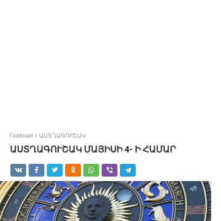
Главная
»
ԱՍՏՂԱԳՈՒՇԱԿ
ԱՍՏՂԱԳՈՒՇԱԿ ՄԱՅԻՍԻ 4- Ի ՀԱՄԱՐ