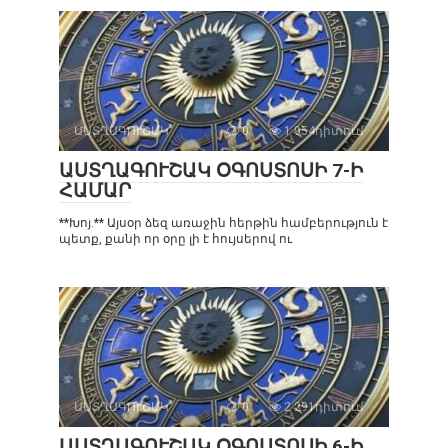
ԱՍՏՂԱԳՈՒՇԱԿ
0
1 954դիտում
ԱՍՏՂԱԳՈՒՇԱԿ ՕԳՈՍՏՈՍԻ 7-Ի
ՀԱՄԱՐ
**Խոյ.** Այսօր ձեզ առաջին հերթին համբերություն է
պետք, քանի որ օրը լի է հույսերով ու
ԱՍՏՂԱԳՈՒՇԱԿ
0
2 291դիտում
ԱՍՏՂԱԳՈՒՇԱԿ ՕԳՈՍՏՈՍԻ 6-Ի