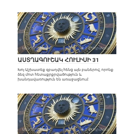
ԱՍՏՂԱԳՈՒՇԱԿ
0
2 270դիտում
ԱՍՏՂԱԳՈՒՇԱԿ ՀՈՒԼԻՍԻ 31
Խոյ Աշխատեք զբաղվել հենց այն բաներով, որոնք
ձեզ մոտ հետաքրքրվածություն և
խանդավառություն են առաջացնում:
ԱՍՏՂԱԳՈՒՇԱԿ
0
2 492դիտում