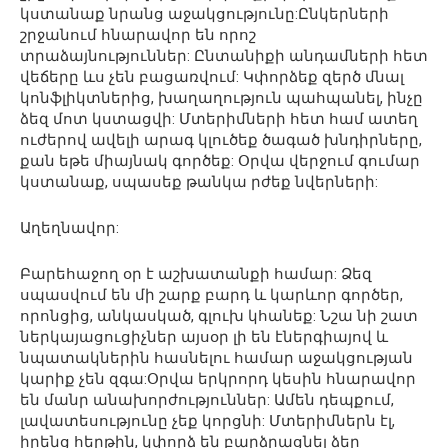
կստանաք նրանց աջակցությունը:Ընկերների
շրջանում հնարավոր են որոշ
տրաձայնություններ: Ընտանիքի անդամների հետ
վեճերը ևս չեն բացառվում: Կփորձեք զերծ մնալ
կոնֆլիկտներից, խաղաղություն պահպանել, ինչը
ձեզ մոտ կստացվի: Մտերիմների հետ համ ատեղ
ուժերով ավելի արագ կլուծեք ծագած խնդիրները,
քան եթե միայնակ գործեք: Օրվա վերջում գումար
կստանաք, սպասեք թանկա րժեք նվերների:
Աղեղնավոր:
Բարեհաջող օր է աշխատանքի համար: Ձեզ
սպասվում են մի շարք բարդ և կարևոր գործեր,
որոնցից, անկասկած, գլուխ կհանեք: Նշա նի շատ
ներկայացուցիչներ այսօր լի են էներգիայով և
նպատակներին հասնելու համար աջակցության
կարիք չեն զգա:Օրվա երկրորդ կեսին հնարավոր
են մանր անախորժություններ: Ամեն դեպքում,
լավատեսությունը չեք կորցնի: Մտերիմներն էլ,
իրենց հերթին, կփորձ են բարձրացնել ձեր