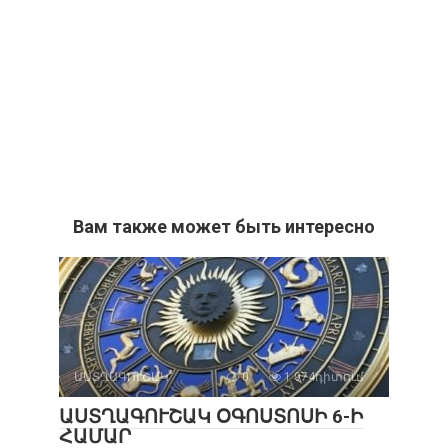
Вам также может быть интересно
ԱՍՏՂԱԳՈՒՇԱԿ
0
1 974դիտում
ԱՍՏՂԱԳՈՒՇԱԿ ՕԳՈՍՏՈՍԻ 6-Ի
ՀԱՄԱՐ