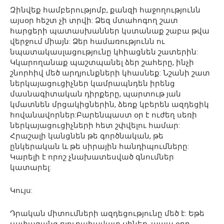
Զինվեք համբերությոմբ, քանզի հաջողությունն
այսօր հեշտ չի տրվի: Ձեզ մտահոգող շատ
հարցերի պատասխաններ կստանաք շաբա թվա
վերջում միայն: Ձեր համառությունն ու
նպատակասլացությունը կհիացնեն շատերին:
Կկարողանաք պաշտպանել ձեր շահերը, ինչի
շնորհիվ մեծ արդյունքների կհասնեք: Նշանի շատ
ներկայացուցիչներ կամրապնդեն իրենց
մասնագիտական դիրքերը, պարտութ յան
կմատնեն մրցակիցներին, ձեռք կբերեն ազդեցիկ
հովանավորներ:Բարենպաստ օր է ուժեղ սեռի
ներկայացուցիչների հետ շփվելու համար:
Հրաշալի կանցնեն թե գործնական, թե
ընկերական և թե սիրային հանդիպումները:
Կարելի է որոշ չնախատեսված գնումներ
կատարել:
Կույս:
Դրական միտումների ազդեցությունը մեծ է: Եթե
չափազանց դյուրահավատ չլինեք, ապա օրը