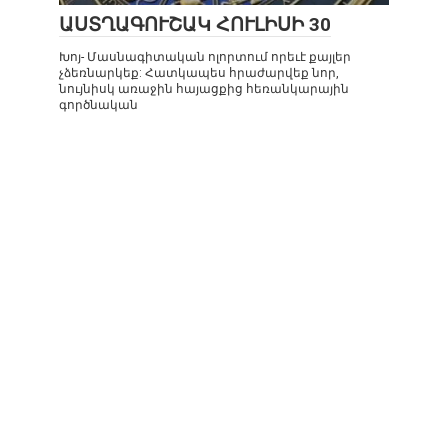
ԱՍՏՂԱԳՈՒՇԱԿ ՀՈՒԼԻՍԻ 30
Խոյ- Մասնագիտական ոլորտում որեւէ քայլեր
չձեռնարկեք: Հատկապես հրաժարվեք նոր,
նույնիսկ առաջին հայացքից հեռանկարային
գործնական