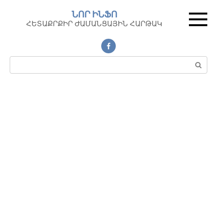
Перейти
ՆՈՐ ԻՆՖՈ
к
ՀԵՏԱՔՐՔԻՐ ԺԱՄԱՆՑԱՅԻՆ ՀԱՐԹԱԿ
контенту
Поиск: