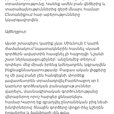
տրամադրությունը: Կանեք ամեն բան վեճերից և
տարաձայնություններից զերծ մնալու համար:
Ընտանիքում հար աբերությունները
կկարգավորվեն:
Այծեղջյուր:
Այսօր շտապելու կարիք չկա: Միևնույն է կարճ
ժամանակում նպատակներին հասնել, սկսած
գործերն ավարտին հասցնել չի հաջողվի: Նշանի
շատ ներկայացուցիչներ՝ անընդմեջ տեղում
դոփելու մեջ միայն իրենց կմեղադրեն, կզբաղվեն
ինքնաքննադատությամբ: Բացաս ական լիցքերը
ոչ մի լավ բանի չեն հանգեցնի, փորձեք
լավատեսորեն տրամադրվել:Բարեհաջող օր է
կարևոր գործնական բանակցութ յուններ
վարելու, մասնագիտական գործունեությանը
վերաբերող որոշ հարցեր քննարկելու
համար:Կարող եք զբաղվել ընտանեկան բիզ նեսի
խնդիրներով: Տնային գործերը փոքր-ինչ կշեղեն
հոգսերից և ձանձրալի չեն թվա: