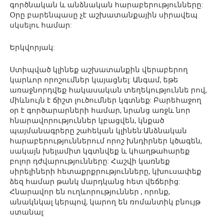
գործնական և անձնական հարաբերությունները:
Օրը բարենպասը չէ աշխատանքային սիրավեպ
սկսելու համար:
Երկվորյակ:
Ստիպված կլինեք աշխատանքին վերաբերող
կարևոր որոշումներ կայացնել: Անգամ, եթե
առաջնորդվեք հակասական տեղեկություննե րով,
միևնույն է ճիշտ լուծումներ կգտնեք: Բարեհաջող
օր է գործարարների համար, նրանց առջև նոր
հնարավորություններ կբացվեն, կնքած
պայմանագրերը շահեկան կլինեն:Անձնական
հարաբերություններում որոշ խնդիրներ կծագեն,
սակայն խելամիտ կգտնվեք և կհաղթահարեք
բոլոր դժվարությունները: Հաշվի կառնեք
սիրելիների հետաքրքրությունները, կխուսափեք
ձեզ համար թանկ մարդկանց հետ վեճերից:
Հնարավոր են ուղևորություններ , որոնք,
անակնկալ կերպով, կարող են ռոմանտիկ բնույթ
ստանալ: