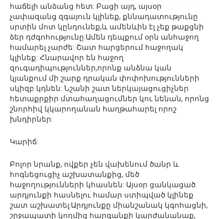
հաճելի անձանց հետ: Բացի այդ, այսօր
չափազանց զգայուն կլինեք, քննադատությունը
սրտին մոտ կընդունեք,և ամենևին էլ չեք թաքցնի
ձեր դժգոհությունը:Ամեն դեպքում օրն անհաջող
համարել չարժե: Շատ հարցերում հաջողակ
կլինեք: Հնարավոր են հաջող
զուգադիպություններ,որոնք անձնա կան
կյանքում մի շարք դրական փոփոխությունների
սկիզբ կդնեն: Նշանի շատ ներկայացուցիչներ
հետաքրքիր մտահաղացումներ կու նենան, որոնց
շնորհիվ կկարողանան հաղթահարել որոշ
խնդիրներ:
Կարիճ:
Բոլոր նրանք, ովքեր չեն վախենում ծանր և
հոգնեցուցիչ աշխատանքից, մեծ
հաջողությունների կհասնեն: Այսօր ցանկացած
արդյունքի հասնելու համար ստիպված կլինեք
շատ աշխատել:Արդյունքը միանշանակ կգոհացնի,
շրջապատի կողմից հարգանքի կարժանանաք,