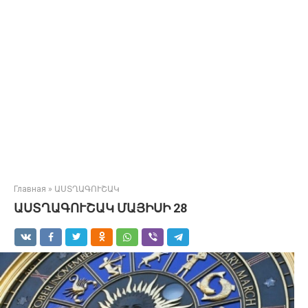
Главная
»
ԱՍՏՂԱԳՈՒՇԱԿ
ԱՍՏՂԱԳՈՒՇԱԿ ՄԱՅԻՍԻ 28