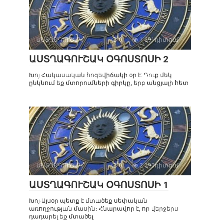
ԱՍՏՂԱԳՈՒՇԱԿ
0
1 691դիտում
ԱՍՏՂԱԳՈՒՇԱԿ ՕԳՈՍՏՈՍԻ 2
Խոյ Հակասական հոգեվիճակի օր է: Դուք մեկ
ընկնում եք մտորումների գիրկը, երբ անցյալի հետ
ԱՍՏՂԱԳՈՒՇԱԿ
0
2 090դիտում
ԱՍՏՂԱԳՈՒՇԱԿ ՕԳՈՍՏՈՍԻ 1
Խոյ-Այսօր պետք է մտածեք սեփական
առողջության մասին։ Հնարավոր է, որ վերջերս
դադարել եք մտածել