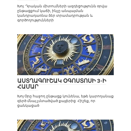
Խոյ: Դրական միտումների ազդեցությունն օրվա
ընթացքում կաճի, ինչը անպայման
կանդրադառնա ձեր տրամադրության և
գործողությունների
ԱՍՏՂԱԳՈՒՇԱԿ
0
2 363դիտում
ԱՍՏՂԱԳՈՒՇԱԿ ՕԳՈՍՏՈՍԻ 3-Ի
ՀԱՄԱՐ
Խոյ Օրը հաջող ընթացք կունենա, եթե կարողանաք
զերծ մնալ չմտածված քայլերից: Հիշեք, որ
ցանկացած