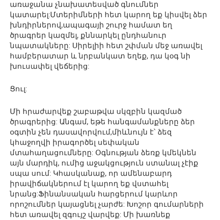
առաջանա չնախատեսված գնումներ
կատարել:Մտերիմների հետ կարող եք կիսվել ձեր
խնդիրներով,ապագայի շուրջ համատ եղ
ծրագրեր կազմել, քննարկել ընդհանուր
նպատակները: Սիրելիի հետ շփման մեջ առավել
համբերատար և նրբանկատ եղեք, դա կօգ նի
խուսափել վեճերից:
Ցուլ:
Մի հրաժարվեք շաբաթվա սկզբին կազմած
ծրագրերից: Անգամ, եթե հանգամանքները ձեր
օգտին չեն դասավորվում,միևնույն է՝ ձեզ
կհաջողվի իրագործել սեփական
մտահաղացումները: Օգնության ձեռք կմեկնեն
այն մարդիկ, ումից աջակցություն ստանալ չէիք
սպա սում: Կհասկանաք, որ ամենաբարդ
իրավիճակներում էլ կարող եք վստահել
նրանց:Ֆինանսական հարցերում կարևոր
որոշումներ կայացնել չարժե: Խոշոր գումարների
հետ առավել զգույշ վարվեք: Մի խառնեք