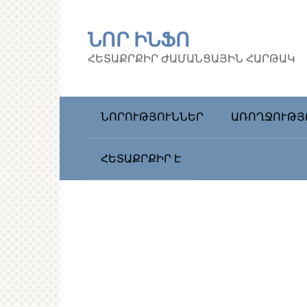
Перейти
к
ՆՈՐ ԻՆՖՈ
контенту
ՀԵՏԱՔՐՔԻՐ ԺԱՄԱՆՑԱՅԻՆ ՀԱՐԹԱԿ
ՆՈՐՈՒԹՅՈՒՆՆԵՐ
ԱՌՈՂՋՈՒԹՅ
ՀԵՏԱՔՐՔԻՐ Է