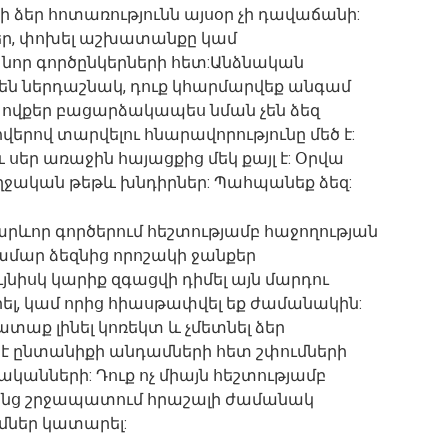
 ձեր հոտառությունն այսօր չի դավաճանի:
գրեր, փոխել աշխատանքը կամ
նոր գործընկերների հետ:Անձնական
են ներդաշնակ, դուք կհարմարվեք անգամ
 ովքեր բացարձակապես նման չեն ձեզ
երով տարվելու հնարավորությունը մեծ է:
 սեր առաջին հայացքից մեկ քայլ է: Օրվա
ողջական թեթև խնդիրներ: Պահպանեք ձեզ:
արևոր գործերում հեշտությամբ հաջողության
ամար ձեզնից որոշակի ջանքեր
ւյնիսկ կարիք զգացվի դիմել այն մարդու
կրել, կամ որից հիասթափվել եք ժամանակին:
տաք լինել կոռեկտ և չմետնել ձեր
է ընտանիքի անդամների հետ շփումների
անների: Դուք ոչ միայն հեշտությամբ
րանց շրջապատում հրաշալի ժամանակ
ւմներ կատարել: