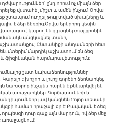
ժվարություններ՝ ընդ որում ոչ միայն ձեր
ովորել եք վստահել միշտ և ամեն ինչում: Օրվա
չեք շտապում ուղղել թույլ տված սխալները և
 գալիս է ձեր ձեռքից:Օրվա երկրորդ կեսին
ատացում, կարող են զգացնել տալ քրոնիկ
ժամանակն անցկացնել տանը,
ի աշխատանքով: Ընտանիքի անդամների հետ
են, մտերիմ մարդիկ աշխատում են ձեզ
 և ֆիզիկական հարմարավետություն:
ւմնալից շատ նախաձեռնություններ
արելի է խոշոր և լուրջ գործեր ձեռնարկել,
յն նախօրոք ինչպես հարկն է քննարկվել են:
ական առաջարկներ: Գործատուների և
անդիպումները լավ կանցնեն:Բոլոր տեսակի
կզբի համար հրաշալի օր է: Բավական է ձեզ
րպեսզի դուր գաք այն մարդուն, ով ձեր մեջ
է առաջացնում: