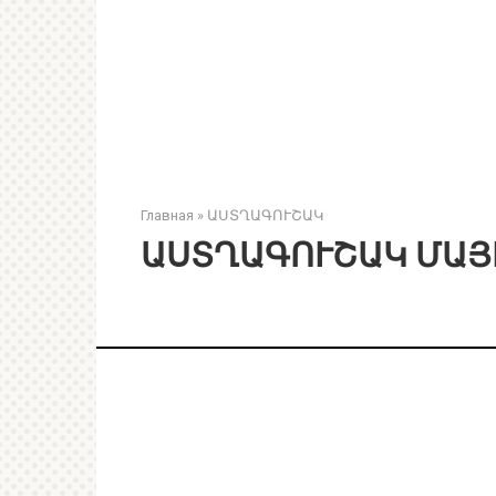
Главная
»
ԱՍՏՂԱԳՈՒՇԱԿ
ԱՍՏՂԱԳՈՒՇԱԿ ՄԱՅ