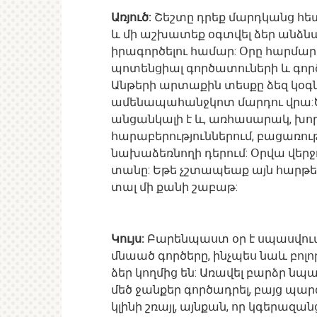
Առյուծ:
Շեշտը դրեք մարդկանց հետ
և մի աշխատեք օգտվել ձեր անձ
իրագործելու համար: Օրը հարմար
պոտենցիալ գործատուների և գոր
Անթերի արտաքին տեսքը ձեզ կօգնի
ամենապահանջկոտ մարդու վրա:Ծ
անցանկալի է և, առհասարակ, խորհ
հարաբերություններում, բացառու
նախաձեռնողի դերում: Օրվա վերջ
տանը: Եթե չշտապեաք այն հարթել
տալ մի քանի շաբաթ:
Կույս:
Բարենպաստ օր է սպասվում: 
մնաած գործերը, ինչպես նաև բոլո
ձեր կողմից են: Առավել բարձր ն
մեծ ջանքեր գործադրել, բայց պ
կլինի շռայլ, այնքան, որ կգերազ