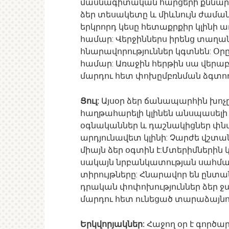
մասնագիտական հարցերի քննար
ձեր տեսակետը և միևնույն ժամա
երկրորդ կեսը հետաքրքիր կլինի
համար: Վերջիններս իրենց տաղա
հնարավորություններ կգտնեն: Օր
համար: Առաջին հերթին սա վերաբե
մարդու հետ փոխըմբռնման ձգտող
Ցուլ:
Այսօր ձեր ճանապարհին խոչը
հաղթահարելի կլինեն անսպասելի 
օգնականներ և դաշնակիցներ փնտ
արդյունավետ կլինի: Չարժե վշտան
միայն ձեր օգտին է:Մտերիմներին
սակայն նրբանկատության սահման
տիրույթները: Հնարավոր են ընտ
դրական փոփոխություններ ձեր ջան
մարդու հետ ունեցած տարաձայնու
Երկվորյակներ:
Հաջող օր է գործա