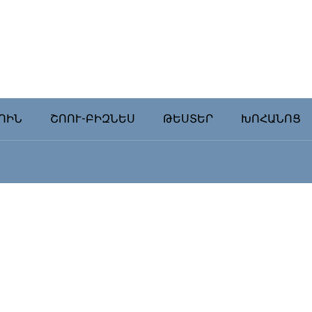
ՈԻՆ
ՇՈՈՒ-ԲԻԶՆԵՍ
ԹԵՍՏԵՐ
ԽՈՀԱՆՈՑ