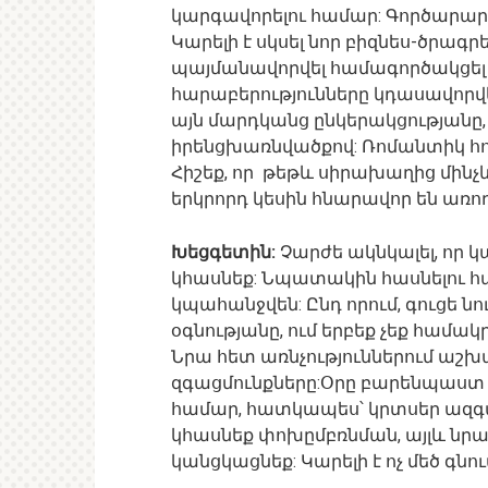
կարգավորելու համար: Գործարարի
Կարելի է սկսել նոր բիզնես-ծրա
պայմանավորվել համագործակցել 
հարաբերությունները կդասավորվ
այն մարդկանց ընկերակցությանը,
իրենցխառնվածքով: Ռոմանտիկ հով
Հիշեք, որ թեթև սիրախաղից մինչև
երկրորդ կեսին հնարավոր են առ
Խեցգետին:
Չարժե ակնկալել, որ կ
կհասնեք: Նպատակին հասնելու հ
կպահանջվեն: Ընդ որում, գուցե նո
օգնությանը, ում երբեք չեք համա
Նրա հետ առնչություններում աշխա
զգացմունքները:Օրը բարենպաստ 
համար, հատկապես՝ կրտսեր ազգակ
կհասնեք փոխըմբռնման, այլև ն
կանցկացնեք: Կարելի է ոչ մեծ գնո