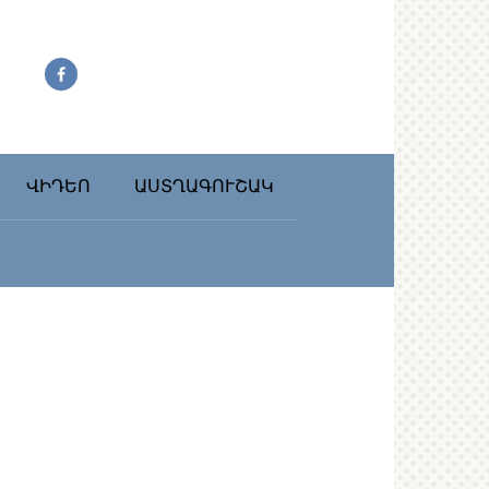
ՎԻԴԵՈ
ԱՍՏՂԱԳՈՒՇԱԿ