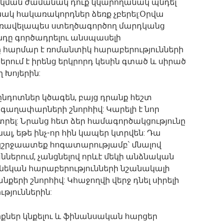
կման ժամանակ դուք կկարողանակ պնդել
նակ հակառակորդներ ձեռք չբերել:Օրվա
 առավելապես ստեղծագործող մարդկանց
նդը գործադրելու անսպասելի
ը հարմար է ռոմանտիկ հարաբերությունների
րում է իրենց երկրորդ կեսին գտած և սիրած
 Խոյերին:
նդոտներ կծագեն, բայց դրանք հեշտ
գաղափարների շնորհիվ: Կարելի է նոր
րել: Նրանց հետ ձեր համագործակցությունը
ալ, եթե ինչ-որ հին կապեր կտրվեն: Դա
 կշրջաատեք հոգատարությամբ՝ մնալով
ներում, չանցնելով որևէ մեկի անձնական
անեկան հարաբերությունների նշանակալի
քերի շնորհիվ: Կհաջողվի վերջ դնել սիրելի
թյուններին:
րքներ կնքելու և ֆինանսական հարցեր