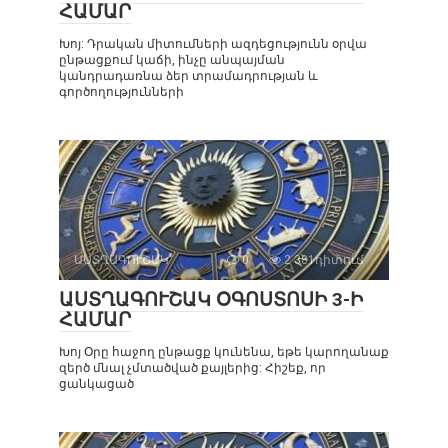
ՀԱՄԱՐ
Խոյ: Դրական միտումների ազդեցությունն օրվա
ընթացքում կաճի, ինչը անպայման
կանդրադառնա ձեր տրամադրության և
գործողությունների
ԱՍՏՂԱԳՈՒՇԱԿ
0
2 381դիտում
ԱՍՏՂԱԳՈՒՇԱԿ ՕԳՈՍՏՈՍԻ 3-Ի
ՀԱՄԱՐ
Խոյ Օրը հաջող ընթացք կունենա, եթե կարողանաք
զերծ մնալ չմտածված քայլերից: Հիշեք, որ
ցանկացած