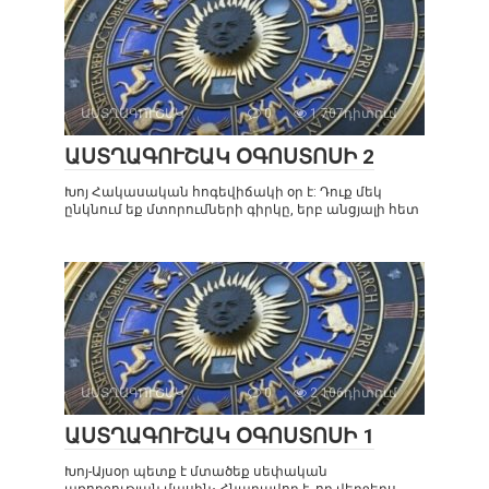
ԱՍՏՂԱԳՈՒՇԱԿ
0
1 707դիտում
ԱՍՏՂԱԳՈՒՇԱԿ ՕԳՈՍՏՈՍԻ 2
Խոյ Հակասական հոգեվիճակի օր է: Դուք մեկ
ընկնում եք մտորումների գիրկը, երբ անցյալի հետ
ԱՍՏՂԱԳՈՒՇԱԿ
0
2 106դիտում
ԱՍՏՂԱԳՈՒՇԱԿ ՕԳՈՍՏՈՍԻ 1
Խոյ-Այսօր պետք է մտածեք սեփական