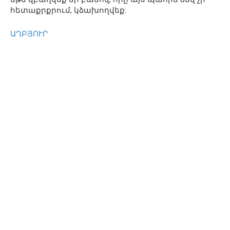
հետաքրքրում, կձախողվեք:
ԱՂԲՅՈՒՐ