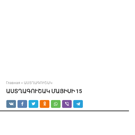
Главная
»
ԱՍՏՂԱԳՈՒՇԱԿ
ԱՍՏՂԱԳՈՒՇԱԿ ՄԱՅԻՍԻ 15