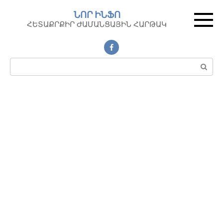
Перейти
ՆՈՐ ԻՆՖՈ
к
ՀԵՏԱՔՐՔԻՐ ԺԱՄԱՆՑԱՅԻՆ ՀԱՐԹԱԿ
контенту
Поиск: