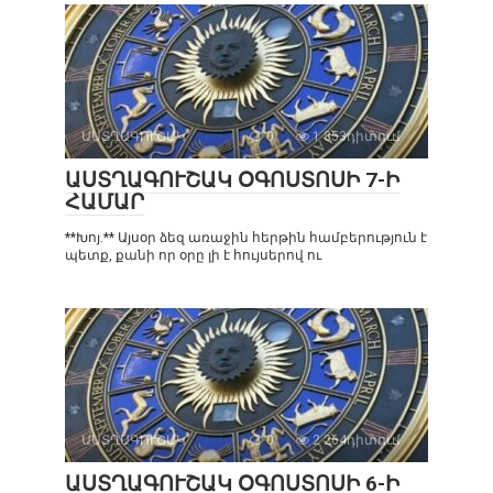
ԱՍՏՂԱԳՈՒՇԱԿ
0
1 853դիտում
ԱՍՏՂԱԳՈՒՇԱԿ ՕԳՈՍՏՈՍԻ 7-Ի
ՀԱՄԱՐ
**Խոյ.** Այսօր ձեզ առաջին հերթին համբերություն է
պետք, քանի որ օրը լի է հույսերով ու
ԱՍՏՂԱԳՈՒՇԱԿ
0
2 264դիտում
ԱՍՏՂԱԳՈՒՇԱԿ ՕԳՈՍՏՈՍԻ 6-Ի