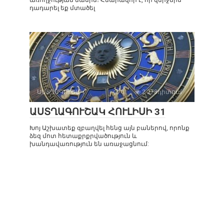
առողջության մասին։ Հնարավոր է, որ վերջերս
դադարել եք մտածել
ԱՍՏՂԱԳՈՒՇԱԿ
0
2 278դիտում
ԱՍՏՂԱԳՈՒՇԱԿ ՀՈՒԼԻՍԻ 31
Խոյ Աշխատեք զբաղվել հենց այն բաներով, որոնք
ձեզ մոտ հետաքրքրվածություն և
խանդավառություն են առաջացնում: