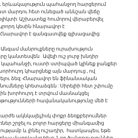
 երևակայություն պահանջող հարցերում
ատ մարդու հետ ունեցած աննշան վեճը
նֆլիկտի: Աշխատեք հումորով վերաբերվել
րորդ կեսին հնարավոր է
 Հնարավոր է գանգատվեք գլխացավից:
: Անգամ մանրուքները ուրախություն
ը կանտեսվեն: Ավելի ուշ լուրջ խնդիր
 կպահանջի, ուստի ստիպված կլինեք ջանքեր
որհուրդ կհարցնեք այն մարդուց , ով
ելու ձեզ: Հնարավոր են ֆինանսական
նումները կհետաձգեն : Սիրելիի հետ շփումը
ին խորհուրդ է տրվում մասնակցել
թությունների հավանականությունը մեծ է:
չարժե ակնկալել,իսկ փոքր ձեռքբերումներ
ռներ շրջել ու բոլոր հարցերը միանգամից
երությամբ և լինել ուշադիր, հատկապես, եթե
ցիոնալ մարդկանց հետ: Նոր ծանոթություններ