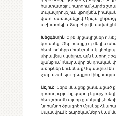
հաստատելու հարցում չարժե շտապե
տպավորություն կթողնեն, իրականո
վատ խառնվածքով: Օրվա ընթացքու
աշխատելիս: Տարբեր վնասվածքնե
Խեցգետին:
Եթե մրցակիցներ ուն
կտանեք: Ձեր հմայքը ոչ մեկին ա
հետևողները միանշանակ կերկրպա
սիրավեպ սկսելուց, այն կարող է օ
կյանքում հնարավոր են դրական փ
առիթներ կունենաք:Սպասվում են նո
չչարաշահելու դեպքում ինքնազգաց
Առյուծ:
Զերծ մնացեք ցանկացած ք
դիտողությունը կարող է լուրջ խն
հետ շփումն այսօր ցանկալի չէ: Փ
,նորանոր ծրագրեր մշակել: Հնարա
Սպասվում է բարեկամների կամ մ