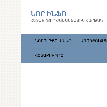
Перейти
к
ՆՈՐ ԻՆՖՈ
контенту
ՀԵՏԱՔՐՔԻՐ ԺԱՄԱՆՑԱՅԻՆ ՀԱՐԹԱԿ
ՆՈՐՈՒԹՅՈՒՆՆԵՐ
ԱՌՈՂՋՈՒԹՅ
ՀԵՏԱՔՐՔԻՐ Է