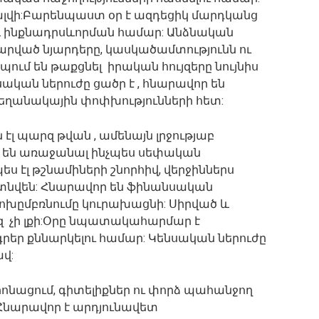
խալվի:Բարենպաստ օր է ազդեցիկ մարդկանց
և ինքնադրսևորման համար: Անձնական
 Լարված նյարդերը, կասկածամտությունն ու
ւմ են թաքցնել իրական հույզերը նույնիս
կան ներուժը ցածր է , հնարավոր են
եղանակային փոփխությունների հետ:
էլ պարզ թվան , ամենայն լրջությաբ
ղ են առաջանալ ինչպես սեփական
 էլ թշնամիների շնորհիվ, վերջիններս
նվեն: Հնարավոր են ֆինանսական
խըմբռնումը կուրախացնի: Սիրված և
եզ չի լքի:Օրը նպատակահարմար է
րեր քննարկելու համար: Կենսական ներուժը
ավ:
ոնացում, գիտելիքներ ու փորձ պահանջող
նարավոր է արդյունավետ