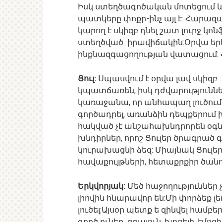
Իսկ ստեղծագոծական մոտեցում և
պատկերը փոքր-ինչ այլ է: Հարազ
կարող է սկիզբ դնել շատ լուրջ կո
ստեղծված իրավիճակին:Օրվա երկ
ինքնազգացողության վատացում:
Ցուլ:
Սպասվում է օրվա լավ սկիզբ 
կպատճառեն, իսկ դժվարություններ
կառաջանա, որ անհապաղ լուծում
գործադրել, առանձին դեպքերում խ
հակված չէ անշահախնդրորեն օգն
խնդիրներ, որոշ Ցուլեր ծրագրած գ
կուրախացնի ձեզ: Միայնակ Ցուլեր
հավաքույթների, հետաքրքիր ծանո
Երկվորյակ:
Մեծ հաջողություններ 
լիովին հնարավոր են:Մի փորձեք լե
լուծել:Այսօր պետք ե զինվել համբ
գործ ունեք զգայուն, խոցելի, էմո