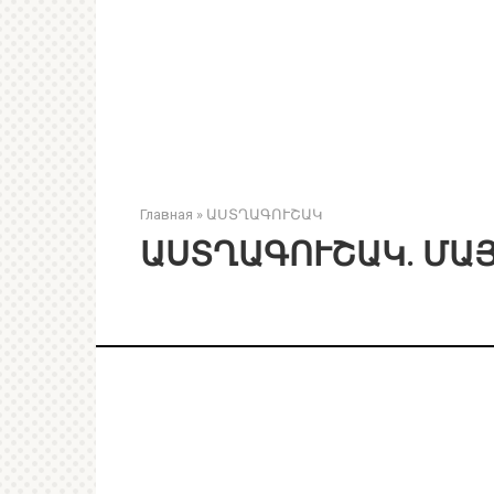
Главная
»
ԱՍՏՂԱԳՈՒՇԱԿ
ԱՍՏՂԱԳՈՒՇԱԿ. ՄԱՅ