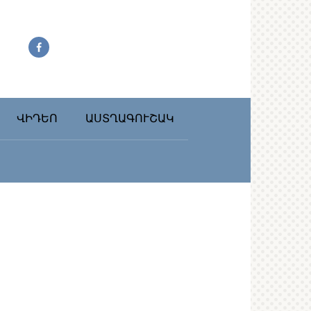
ՎԻԴԵՈ
ԱՍՏՂԱԳՈՒՇԱԿ