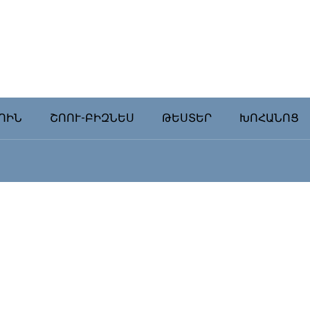
ՈԻՆ
ՇՈՈՒ-ԲԻԶՆԵՍ
ԹԵՍՏԵՐ
ԽՈՀԱՆՈՑ