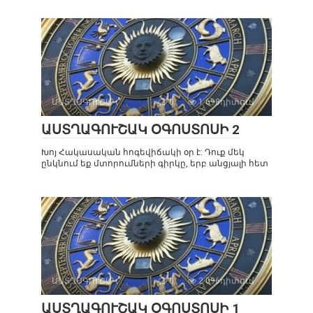
ԱՍՏՂԱԳՈՒՇԱԿ
0
1 698դիտում
ԱՍՏՂԱԳՈՒՇԱԿ ՕԳՈՍՏՈՍԻ 2
Խոյ Հակասական հոգեվիճակի օր է: Դուք մեկ
ընկնում եք մտորումների գիրկը, երբ անցյալի հետ
ԱՍՏՂԱԳՈՒՇԱԿ
0
2 096դիտում
ԱՍՏՂԱԳՈՒՇԱԿ ՕԳՈՍՏՈՍԻ 1