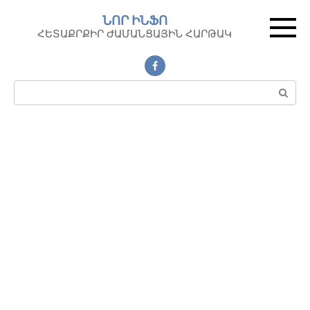
Перейти
ՆՈՐ ԻՆՖՈ
к
ՀԵՏԱՔՐՔԻՐ ԺԱՄԱՆՑԱՅԻՆ ՀԱՐԹԱԿ
контенту
Поиск: