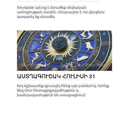
Խոյ-Այսօր պետք է մտածեք սեփական
առողջության մասին։ Հնարավոր է, որ վերջերս
դադարել եք մտածել
ԱՍՏՂԱԳՈՒՇԱԿ
0
2 272դիտում
ԱՍՏՂԱԳՈՒՇԱԿ ՀՈՒԼԻՍԻ 31
Խոյ Աշխատեք զբաղվել հենց այն բաներով, որոնք
ձեզ մոտ հետաքրքրվածություն և
խանդավառություն են առաջացնում: