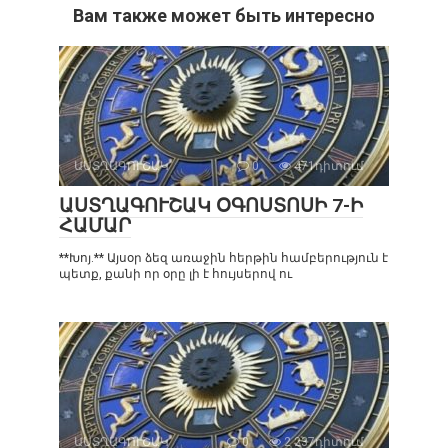
Вам также может быть интересно
ԱՍՏՂԱԳՈՒՇԱԿ
0
471դիտում
ԱՍՏՂԱԳՈՒՇԱԿ ՕԳՈՍՏՈՍԻ 7-Ի
ՀԱՄԱՐ
**Խոյ.** Այսօր ձեզ առաջին հերթին համբերություն է
պետք, քանի որ օրը լի է հույսերով ու
ԱՍՏՂԱԳՈՒՇԱԿ
0
2 237դիտում