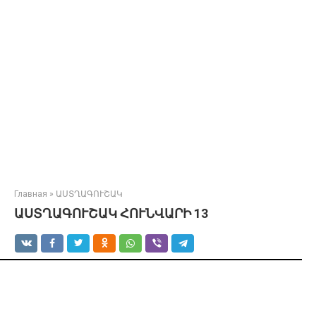
Главная
»
ԱՍՏՂԱԳՈՒՇԱԿ
ԱՍՏՂԱԳՈՒՇԱԿ ՀՈՒՆՎԱՐԻ 13