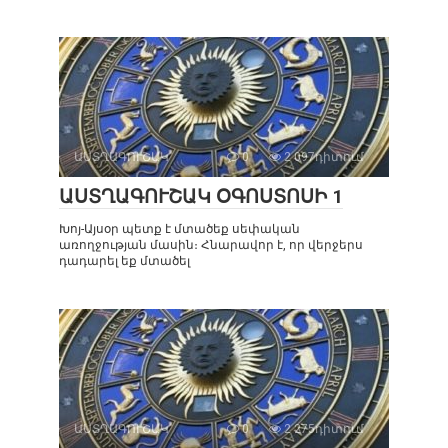
ԱՍՏՂԱԳՈՒՇԱԿ
0
2 097դիտում
ԱՍՏՂԱԳՈՒՇԱԿ ՕԳՈՍՏՈՍԻ 1
Խոյ-Այսօր պետք է մտածեք սեփական
առողջության մասին։ Հնարավոր է, որ վերջերս
դադարել եք մտածել
ԱՍՏՂԱԳՈՒՇԱԿ
0
2 275դիտում