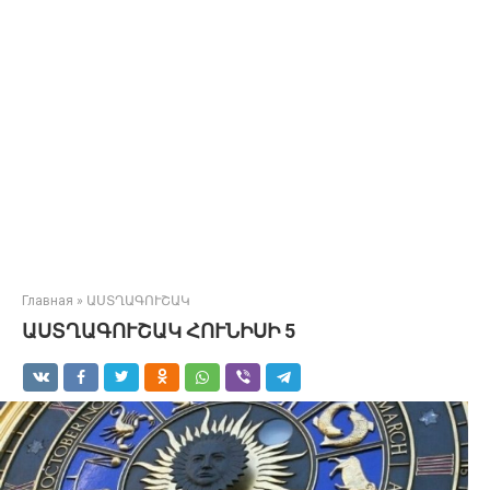
Главная
»
ԱՍՏՂԱԳՈՒՇԱԿ
ԱՍՏՂԱԳՈՒՇԱԿ ՀՈՒՆԻՍԻ 5