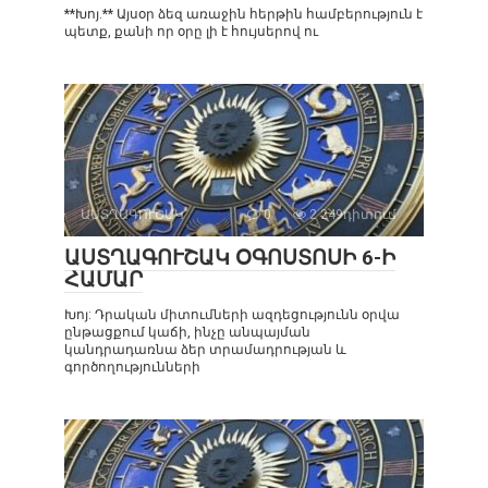
**Խոյ.** Այսօր ձեզ առաջին հերթին համբերություն է
պետք, քանի որ օրը լի է հույսերով ու
ԱՍՏՂԱԳՈՒՇԱԿ
0
2 249դիտում
ԱՍՏՂԱԳՈՒՇԱԿ ՕԳՈՍՏՈՍԻ 6-Ի
ՀԱՄԱՐ
Խոյ: Դրական միտումների ազդեցությունն օրվա
ընթացքում կաճի, ինչը անպայման
կանդրադառնա ձեր տրամադրության և
գործողությունների