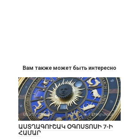
Вам также может быть интересно
ԱՍՏՂԱԳՈՒՇԱԿ
0
1 328դիտում
ԱՍՏՂԱԳՈՒՇԱԿ ՕԳՈՍՏՈՍԻ 7-Ի
ՀԱՄԱՐ