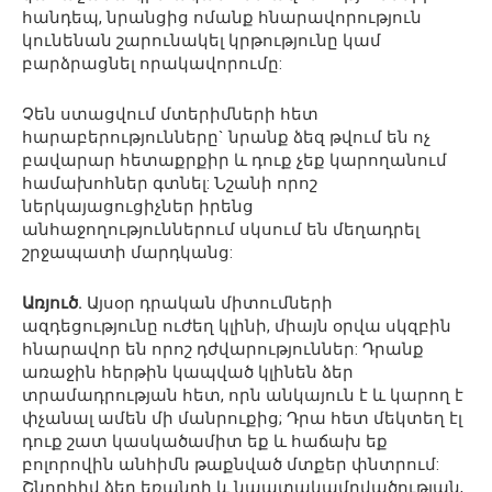
հանդեպ, նրանցից ոմանք հնարավորություն
կունենան շարունակել կրթությունը կամ
բարձրացնել որակավորումը:
Չեն ստացվում մտերիմների հետ
հարաբերությունները` նրանք ձեզ թվում են ոչ
բավարար հետաքրքիր և դուք չեք կարողանում
համախոհներ գտնել: Նշանի որոշ
ներկայացուցիչներ իրենց
անհաջողություններում սկսում են մեղադրել
շրջապատի մարդկանց:
Առյուծ.
Այսօր դրական միտումների
ազդեցությունը ուժեղ կլինի, միայն օրվա սկզբին
հնարավոր են որոշ դժվարություններ: Դրանք
առաջին հերթին կապված կլինեն ձեր
տրամադրության հետ, որն անկայուն է և կարող է
փչանալ ամեն մի մանրուքից; Դրա հետ մեկտեղ էլ
դուք շատ կասկածամիտ եք և հաճախ եք
բոլորովին անհիմն թաքնված մտքեր փնտրում:
Շնորհիվ ձեր եռանդի և նպատակամղվածության,