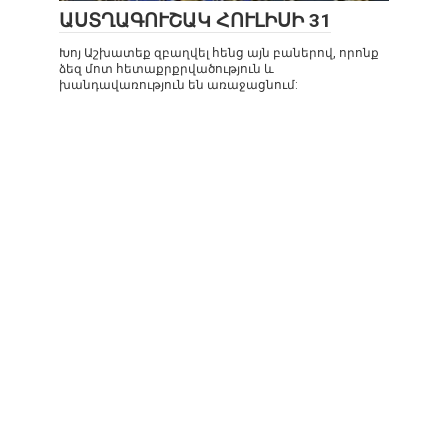
ԱՍՏՂԱԳՈՒՇԱԿ ՀՈՒԼԻՍԻ 31
Խոյ Աշխատեք զբաղվել հենց այն բաներով, որոնք
ձեզ մոտ հետաքրքրվածություն և
խանդավառություն են առաջացնում: