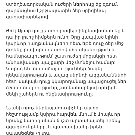
ստեղծագործական ուժերի ներհոսք եք զգում,
զարմացնում շրջապատին ձեր օրիգինալ
գաղափարներով:
Ցուլ
. Այսօր դուք չափից ավելի ինքնավստահ եք և
դա իր լուրջ հիմքերն ունի: Օրը կապված կլինի
կարևոր հաղթանակների հետ, եթե դուք ձեր մեջ
գտնեք բավարար չափով վճռականություն և
համարձակություն` շատ ուժեղ մրցակցի հետ
անհավասար պայքարի մեջ մտնելու համար:
Կարող են տարաձայնություններ ծագել
ղեկավարության և ավագ սերնդի ազգականների
հետ, սակայն դուք կկարողանաք ապացուցել ձեր
ճշմարտացիությունը, չոտնահարելով որևիցե
մեկի շահերն ու ինքնասիրությունը:
Նշանի որոշ ներկայացուցիչներ այսօր
հեշտությամբ կսիրահարվեն, մնում է միայն, որ
նրանք կարողանան ճիշտ արտահայտել իրենց
զգացմունքները, և պատասխանը իրեն
սպասեցնել չի տա: