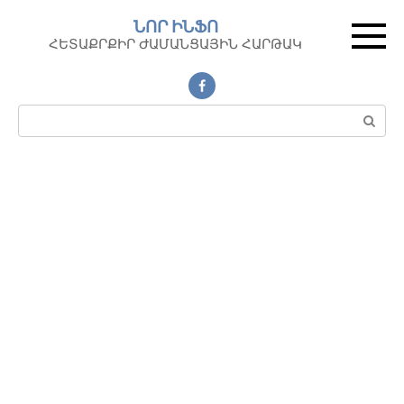
Перейти
ՆՈՐ ԻՆՖՈ
к
ՀԵՏԱՔՐՔԻՐ ԺԱՄԱՆՑԱՅԻՆ ՀԱՐԹԱԿ
контенту
Поиск: