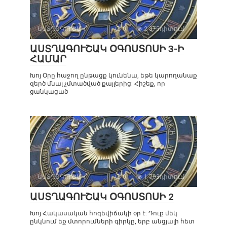
ԱՍՏՂԱԳՈՒՇԱԿ
0
2 375դիտում
ԱՍՏՂԱԳՈՒՇԱԿ ՕԳՈՍՏՈՍԻ 3-Ի
ՀԱՄԱՐ
Խոյ Օրը հաջող ընթացք կունենա, եթե կարողանաք
զերծ մնալ չմտածված քայլերից: Հիշեք, որ
ցանկացած
ԱՍՏՂԱԳՈՒՇԱԿ
0
1 703դիտում
ԱՍՏՂԱԳՈՒՇԱԿ ՕԳՈՍՏՈՍԻ 2
Խոյ Հակասական հոգեվիճակի օր է: Դուք մեկ
ընկնում եք մտորումների գիրկը, երբ անցյալի հետ