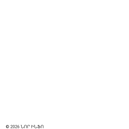
© 2026 ՆՈՐ ԻՆՖՈ