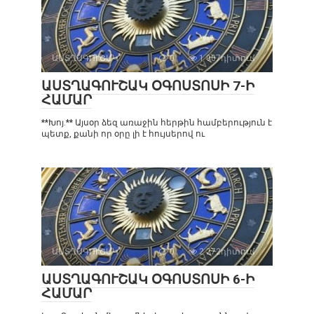
ԱՍՏՂԱԳՈՒՇԱԿ
0
1 907դիտում
ԱՍՏՂԱԳՈՒՇԱԿ ՕԳՈՍՏՈՍԻ 7-Ի
ՀԱՄԱՐ
**Խոյ.** Այսօր ձեզ առաջին հերթին համբերություն է
պետք, քանի որ օրը լի է հույսերով ու
ԱՍՏՂԱԳՈՒՇԱԿ
0
2 272դիտում
ԱՍՏՂԱԳՈՒՇԱԿ ՕԳՈՍՏՈՍԻ 6-Ի
ՀԱՄԱՐ