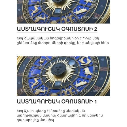
ԱՍՏՂԱԳՈՒՇԱԿ
0
1 707դիտում
ԱՍՏՂԱԳՈՒՇԱԿ ՕԳՈՍՏՈՍԻ 2
Խոյ Հակասական հոգեվիճակի օր է: Դուք մեկ
ընկնում եք մտորումների գիրկը, երբ անցյալի հետ
ԱՍՏՂԱԳՈՒՇԱԿ
0
2 108դիտում
ԱՍՏՂԱԳՈՒՇԱԿ ՕԳՈՍՏՈՍԻ 1
Խոյ-Այսօր պետք է մտածեք սեփական
առողջության մասին։ Հնարավոր է, որ վերջերս
դադարել եք մտածել