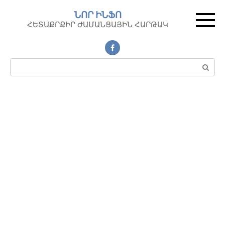
Перейти
ՆՈՐ ԻՆՖՈ
к
ՀԵՏԱՔՐՔԻՐ ԺԱՄԱՆՑԱՅԻՆ ՀԱՐԹԱԿ
контенту
Поиск: