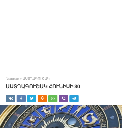
Главная
»
ԱՍՏՂԱԳՈՒՇԱԿ
ԱՍՏՂԱԳՈՒՇԱԿ ՀՈՒՆԻՍԻ 30