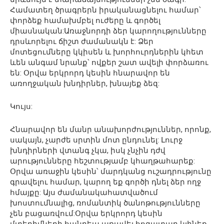
Համատեղ ծրագրերն իրականացնելու համար՝
փորձեք համախմբել ուժերը և գործել
միասնական:Առաջնորդի ձեր կարողությունները
դրսևորելու ճիշտ ժամանակն է: Ձեր
մոտեցումները կկիսեն և խորհուրդներին կհետ
ևեն անգամ նրանք՝ ովքեր շատ ավելի փորձառու
են: Օրվա երկրորդ կեսին հնարավոր են
առողջական խնդիրներ, խնայեք ձեզ:
Կույս:
Հնարավոր են մանր անախորժություններ, որոնք,
սակայն, չարժե սրտին մոտ ընդունել: Լուրջ
խնդիրների վտանգ չկա, իսկ չնչին դժվ
արությունները հեշտությամբ կհաղթահարեք:
Օրվա առաջին կեսին՝ մարդկանց ուշադրությունը
գրավելու համար, կարող եք գործի դնել ձեր ողջ
հմայքը: Այս ժամանակահատվածում
խոստումնալից, ռոմանտիկ ծանոթությունները
չեն բացառվում:Օրվա երկրորդ կեսին
մտերիմների հանդեպ առավել հոգատար կլինեք,