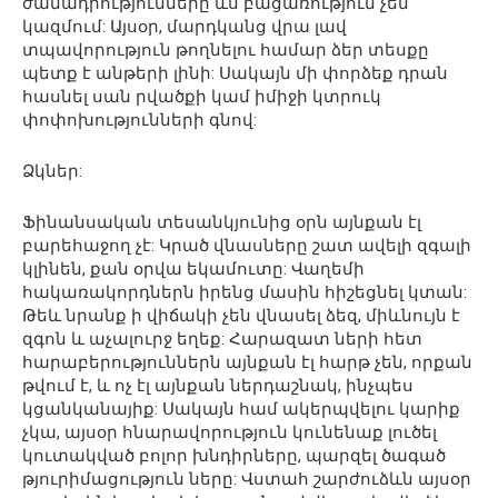
ժամադրությունները ևս բացառություն չեն
կազմում: Այսօր, մարդկանց վրա լավ
տպավորություն թողնելու համար ձեր տեսքը
պետք է անթերի լինի: Սակայն մի փորձեք դրան
հասնել սան րվածքի կամ իմիջի կտրուկ
փոփոխությունների գնով:
Ձկներ:
Ֆինանսական տեսանկյունից օրն այնքան էլ
բարեհաջող չէ: Կրած վնասները շատ ավելի զգալի
կլինեն, քան օրվա եկամուտը: Վաղեմի
հակառակորդներն իրենց մասին հիշեցնել կտան:
Թեև նրանք ի վիճակի չեն վնասել ձեզ, միևնույն է
զգոն և աչալուրջ եղեք: Հարազատ ների հետ
հարաբերություններն այնքան էլ հարթ չեն, որքան
թվում է, և ոչ էլ այնքան ներդաշնակ, ինչպես
կցանկանայիք: Սակայն համ ակերպվելու կարիք
չկա, այսօր հնարավորություն կունենաք լուծել
կուտակված բոլոր խնդիրները, պարզել ծագած
թյուրիմացություն ները: Վստահ շարժուձևն այսօր