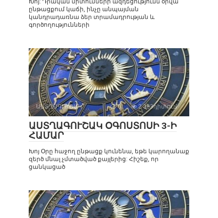
Խոյ: Դրական միտումների ազդեցությունն օրվա
ընթացքում կաճի, ինչը անպայման
կանդրադառնա ձեր տրամադրության և
գործողությունների
ԱՍՏՂԱԳՈՒՇԱԿ
0
2 383դիտում
ԱՍՏՂԱԳՈՒՇԱԿ ՕԳՈՍՏՈՍԻ 3-Ի
ՀԱՄԱՐ
Խոյ Օրը հաջող ընթացք կունենա, եթե կարողանաք
զերծ մնալ չմտածված քայլերից: Հիշեք, որ
ցանկացած