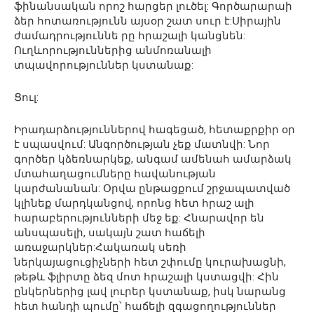
ֆինանսական որոշ հարցեր լուծել: Գործարարաի
ձեր հոտառությունն այսօր շատ սուր է:Սիրային
ժամադրություննե րը հրաշալի կանցնեն:
Ուղևորություններից անմոռանալի
տպավորություններ կստանաք:
Ցուլ:
Իրադարձություններով հագեցած, հետաքրքիր օր
է սպասվում: Անգործության չեք մատնվի: Նոր
գործեր կձեռնարկեք, անգամ ամենահ ամարձակ
մտահաղացումները հավանության
կարժանանան: Օրվա ընթացքում շրջապատված
կլինեք մարդկանցով, որոնց հետ հրաշ ալի
հարաբերությունների մեջ եք: Հնարավոր են
անսպասելի, սակայն շատ հաճելի
առաջարկներ:Հակառակ սեռի
ներկայացուցիչների հետ շփումը կուրախացնի,
թեթև ֆլիրտը ձեզ մոտ հրաշալի կստացվի: Հին
ընկերներից լավ լուրեր կստանաք, իսկ նարանց
հետ հանդի պումը՝ հաճելի զգացողություններ