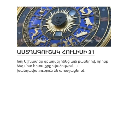
ԱՍՏՂԱԳՈՒՇԱԿ
0
2 280դիտում
ԱՍՏՂԱԳՈՒՇԱԿ ՀՈՒԼԻՍԻ 31
Խոյ Աշխատեք զբաղվել հենց այն բաներով, որոնք
ձեզ մոտ հետաքրքրվածություն և
խանդավառություն են առաջացնում: