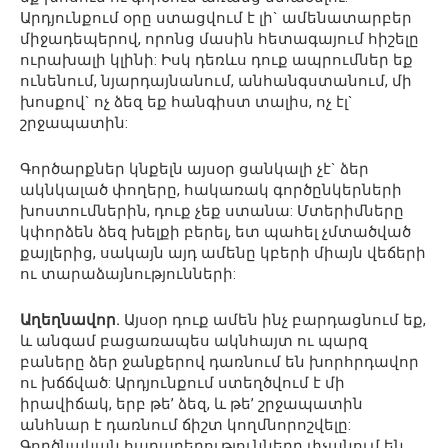
Արդյունքում օրը ստացվում է լի` ամենատարբեր
միջադեպերով, որոնց մասին հետագայում հիշելը
ուրախալի կլինի: Իսկ դեռևս դուք ապրումներ եք
ունենում, նյարդայնանում, անհանգստանում, մի
խոսքով` ոչ ձեզ եք հանգիստ տալիս, ոչ էլ`
շրջապատին:
Գործարքներ կնքելն այսօր ցանկալի չէ` ձեր
ակնկալած փողերը, հակառակ գործընկերների
խոստումներին, դուք չեք ստանա: Մտերիմները
կփորձեն ձեզ խելքի բերել, ետ պահել չմտածված
քայլերից, սակայն այդ ամենը կբերի միայն վեճերի
ու տարաձայնությունների:
Աղեղնավոր.
Այսօր դուք ամեն ինչ բարդացնում եք,
և անգամ բացառապես ակնհայտ ու պարզ
բաները ձեր ջանքերով դառնում են խորհրդավոր
ու խճճված: Արդյունքում ստեղծվում է մի
իրավիճակ, երբ թե’ ձեզ, և թե’ շրջապատին
անհնար է դառնում ճիշտ կողմնորոշվելը:
Գործնական հարաբերությունները փչանում են,