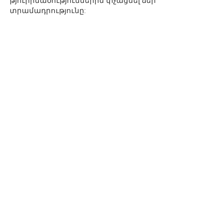
թյուրիմածություններին փչացնել ձեր
տրամադրությունը: