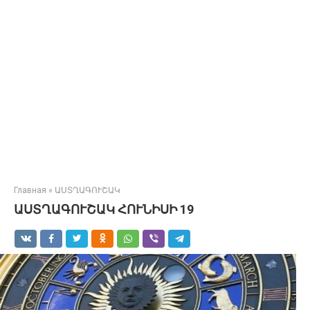
Главная
»
ԱՍՏՂԱԳՈՒՇԱԿ
ԱՍՏՂԱԳՈՒՇԱԿ ՀՈՒՆԻՍԻ 19