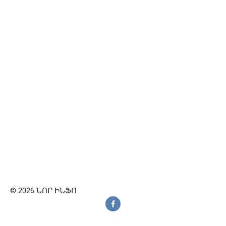
© 2026 ՆՈՐ ԻՆՖՈ