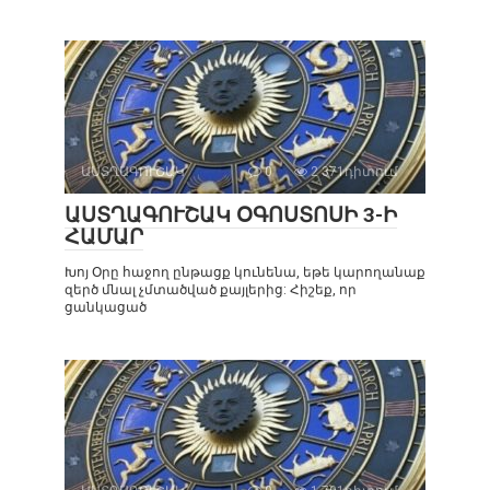
ԱՍՏՂԱԳՈՒՇԱԿ
0
2 371դիտում
ԱՍՏՂԱԳՈՒՇԱԿ ՕԳՈՍՏՈՍԻ 3-Ի
ՀԱՄԱՐ
Խոյ Օրը հաջող ընթացք կունենա, եթե կարողանաք
զերծ մնալ չմտածված քայլերից: Հիշեք, որ
ցանկացած