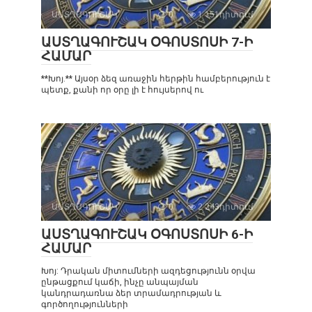
ԱՍՏՂԱԳՈՒՇԱԿ
0
1 151դիտում
ԱՍՏՂԱԳՈՒՇԱԿ ՕԳՈՍՏՈՍԻ 7-Ի
ՀԱՄԱՐ
**Խոյ.** Այսօր ձեզ առաջին հերթին համբերություն է
պետք, քանի որ օրը լի է հույսերով ու
ԱՍՏՂԱԳՈՒՇԱԿ
0
2 243դիտում
ԱՍՏՂԱԳՈՒՇԱԿ ՕԳՈՍՏՈՍԻ 6-Ի
ՀԱՄԱՐ
Խոյ: Դրական միտումների ազդեցությունն օրվա
ընթացքում կաճի, ինչը անպայման
կանդրադառնա ձեր տրամադրության և
գործողությունների