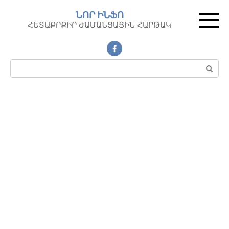
Перейти
ՆՈՐ ԻՆՖՈ
к
ՀԵՏԱՔՐՔԻՐ ԺԱՄԱՆՑԱՅԻՆ ՀԱՐԹԱԿ
контенту
Поиск: