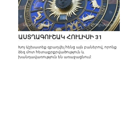
ԱՍՏՂԱԳՈՒՇԱԿ
0
2 273դիտում
ԱՍՏՂԱԳՈՒՇԱԿ ՀՈՒԼԻՍԻ 31
Խոյ Աշխատեք զբաղվել հենց այն բաներով, որոնք
ձեզ մոտ հետաքրքրվածություն և
խանդավառություն են առաջացնում: