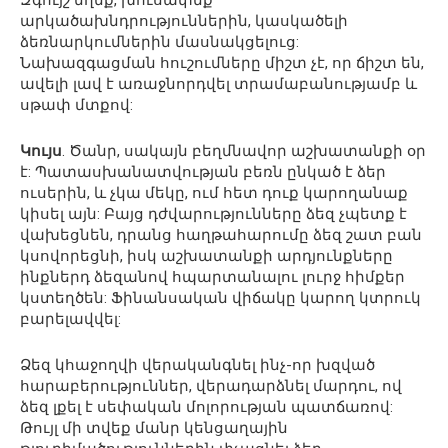
Զգույշ եղեք, խուսափեք
արկածախնդրություններին, կասկածելի
ձեռնարկումներին մասնակցելուց:
Նախազգացման հուշումները միշտ չէ, որ ճիշտ են,
ավելի լավ է առաջնորդվել տրամաբանությամբ և
սթափ մտքով:
Կույս
. Ծանր, սակայն բեղմնավոր աշխատանքի օր
է: Պատասխանատվության բեռն ընկած է ձեր
ուսերին, և չկա մեկը, ում հետ դուք կարողանաք
կիսել այն: Բայց դժվարությունները ձեզ չպետք է
վախեցնեն, դրանց հաղթահարումը ձեզ շատ բան
կսովորեցնի, իսկ աշխատանքի արդյունքները
ինքներդ ձեզանով հպարտանալու լուրջ հիմքեր
կստեղծեն: Ֆինանսական վիճակը կարող կտրուկ
բարելավվել:
Ձեզ կհաջողվի վերականգնել ինչ-որ խզված
հարաբերություններ, վերադարձնել մարդու, ով
ձեզ լքել է սեփական մոլորության պատճառով:
Թույլ մի տվեք մանր կենցաղային