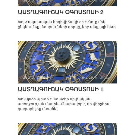
ԱՍՏՂԱԳՈՒՇԱԿ
0
1 701դիտում
ԱՍՏՂԱԳՈՒՇԱԿ ՕԳՈՍՏՈՍԻ 2
Խոյ Հակասական հոգեվիճակի օր է: Դուք մեկ
ընկնում եք մտորումների գիրկը, երբ անցյալի հետ
ԱՍՏՂԱԳՈՒՇԱԿ
0
2 097դիտում
ԱՍՏՂԱԳՈՒՇԱԿ ՕԳՈՍՏՈՍԻ 1
Խոյ-Այսօր պետք է մտածեք սեփական
առողջության մասին։ Հնարավոր է, որ վերջերս
դադարել եք մտածել