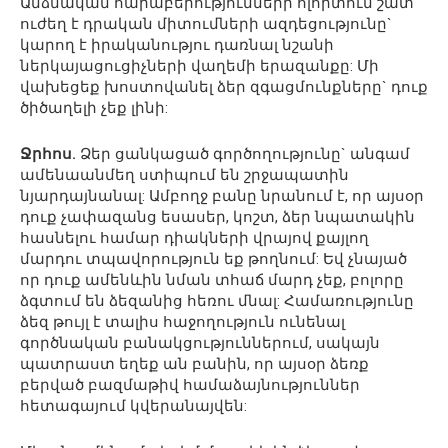
Անձնական հարաբերությունների ոլորտում շատ
ուժեղ է դրական միտումների ազդեցությունը`
կարող է իրականությու դառնալ նշանի
ներկայացուցիչների վաղեմի երազանքը: Մի
վախեցեք խոստովանել ձեր զգացմունքները` դուք
ծիծաղելի չեք լինի:
Ջրհոս.
Ձեր ցանկացած գործողությունը` անգամ
ամենաանմեղ ստիպում են շրջապատին
նյարդայնանալ: Ամբողջ բանը նրանում է, որ այսօր
դուք չափազանց եսասեր, կոշտ, ձեր նպատակին
հասնելու համար դիակների վրայով քայլող
մարդու տպավորություն եք թողնում: Եվ չնայած
որ դուք ամենևին նման տհաճ մարդ չեք, բոլորը
ձգտում են ձեզանից հեռու մնալ: Համառությունը
ձեզ թույլ է տալիս հաջողություն ունենալ
գործնական բանակցություններում, սակայն
պատրաստ եղեք ան բանին, որ այսօր ձեռք
բերված բազմաթիվ համաձայնություններ
հետագայում կվերանայվեն: