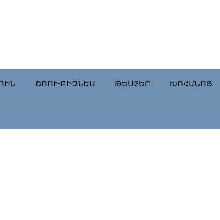
ՈԻՆ
ՇՈՈՒ-ԲԻԶՆԵՍ
ԹԵՍՏԵՐ
ԽՈՀԱՆՈՑ