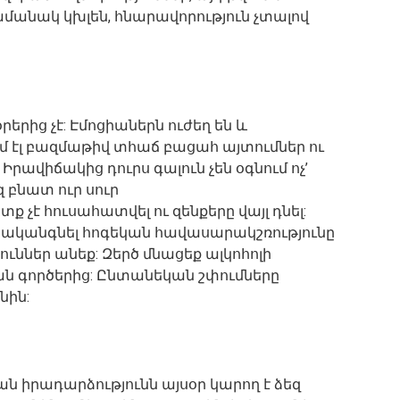
մանակ կխլեն, հնարավորություն չտալով
րից չէ: Էմոցիաներն ուժեղ են և
մ էլ բազմաթիվ տհաճ բացահ այտումներ ու
րավիճակից դուրս գալուն չեն օգնում ոչ’
զ բնատ ուր սուր
 չէ հուսահատվել ու զենքերը վայլ դնել:
րականգնել հոգեկան հավասարակշռությունը
ւններ անեք: Զերծ մնացեք ալկոհոլի
ան գործերից: Ընտանեկան շփումները
նին:
 իրադարձությունն այսօր կարող է ձեզ