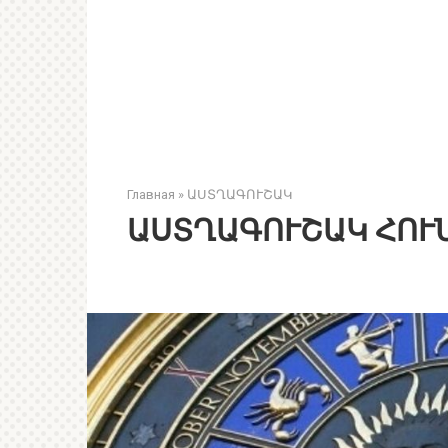
Главная
»
ԱՍՏՂԱԳՈՒՇԱԿ
ԱՍՏՂԱԳՈՒՇԱԿ ՀՈՒՆ