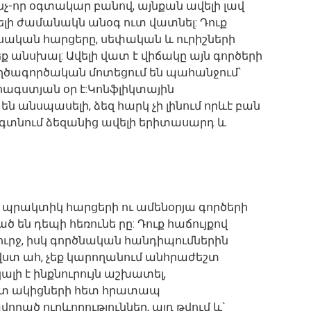
ինչ-որ օգտակար բանով, այնքան ավելի լավ
րելի ժամանակն անօգ ուտ վատնել: Դուք
սական հարցերը, սեփական և ուրիշների
ք անսխալ: Ավելի վատ է վիճակը այն գործերի
ղծագործական մոտեցում են պահանջում`
 հագստյան օր է:Կոնֆլիկտային
են անսպասելի, ձեզ հարկ չի լինում որևէ բան
եք գտնում ձեզանից ավելի երիտասարդ և
 պրակտիկ հարցերի ու ամենօրյա գործերի
 են դեպի հեռունե րը: Դուք հաճույքով
շուրջ, իսկ գործնական հանդիպումներին
նվստ ահ, չեք կարողանում անհրաժեշտ
լի է ինքնուրույն աշխատել,
տ ակիցների հետ հրատապ
որած ուղևորություններ, այդ թվում և`