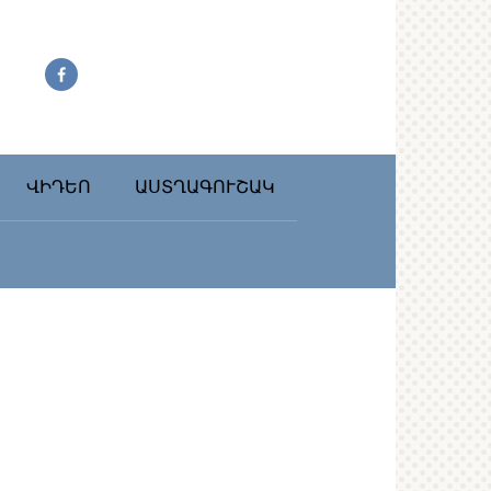
ՎԻԴԵՈ
ԱՍՏՂԱԳՈՒՇԱԿ