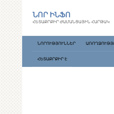
Перейти
к
ՆՈՐ ԻՆՖՈ
контенту
ՀԵՏԱՔՐՔԻՐ ԺԱՄԱՆՑԱՅԻՆ ՀԱՐԹԱԿ
ՆՈՐՈՒԹՅՈՒՆՆԵՐ
ԱՌՈՂՋՈՒԹՅ
ՀԵՏԱՔՐՔԻՐ Է