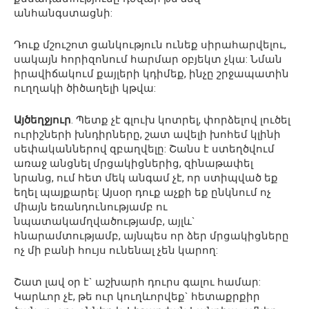
անհանգստացնի:
Դուք մշուշոտ ցանկություն ունեք սիրահարվելու,
սակայն հորիզոնում հարմար օբյեկտ չկա: Նման
իրավիճակում քայլերի կդիմեք, ինչը շրջապատին
ուղղակի ծիծաղելի կթվա:
Այծեղջյուր
. Պետք չէ գլուխ կոտրել, փորձելով լուծել
ուրիշների խնդիրները, շատ ավելի խոհեմ կլինի
սեփականներով զբաղվելը: Շանս է ստեղծվում
առաջ անցնել մրցակիցներից, զինաթափել
նրանց, ում հետ մեկ անգամ չէ, որ ստիպված եք
եղել պայքարել: Այսօր դուք աչքի եք ընկնում ոչ
միայն եռանդունությամբ ու
նպատակամղվածությամբ, այլև`
հնարամտությամբ, այնպես որ ձեր մրցակիցները
ոչ մի բանի հույս ունենալ չեն կարող:
Շատ լավ օր է` աշխարհ դուրս գալու համար:
Կարևոր չէ, թե ուր կուղևորվեք` հետաքրքիր