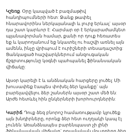
Կշեռք
. Օրը կապված է բազմաթիվ
հանդիպումների հետ: Ջանք թափել
հնարավորինս ներկայանալի և լուրջ երևալ` այսօր
դա շատ կարևոր է: Հարմար օր է երկարաժամկետ
պլանավորման համար, քանի որ դուք հեռատես
եք և կարողանում եք նկատել ու հաշվի առնել այն
ամենն, ինչը վրիպում է ուրիշների տեսադաշտից:
Ցանկացած հաշվարկներում անզուգական
ճշգրտությունը կօգնի պահպանել ֆինանսական
վիճակը:
Այսօր կարելի է և անձնական հարցերը լուծել: Մի
խուսափեք էապես փոխել ձեր կյանքը` այն
բարելավվելու ձեր շանսերն այսօր շատ մեծ են:
Արժե հետևել հին ընկերների խորհուրդներին:
Կարիճ
. Դուք ձեզ բնորոշ համառությամբ կլուծեք
այն խնդիրները, որոնք ձեր հետ ուղղակի կապ էլ
չունեն: Առանձնապես բարենպաստ չի լինի
ֆինանսական վիճակը` դրամական մուտքերը ձեր