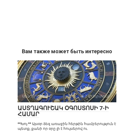
Вам также может быть интересно
ԱՍՏՂԱԳՈՒՇԱԿ
0
2 012դիտում
ԱՍՏՂԱԳՈՒՇԱԿ ՕԳՈՍՏՈՍԻ 7-Ի
ՀԱՄԱՐ
**Խոյ.** Այսօր ձեզ առաջին հերթին համբերություն է
պետք, քանի որ օրը լի է հույսերով ու