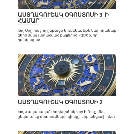
ԱՍՏՂԱԳՈՒՇԱԿ
0
2 400դիտում
ԱՍՏՂԱԳՈՒՇԱԿ ՕԳՈՍՏՈՍԻ 3-Ի
ՀԱՄԱՐ
Խոյ Օրը հաջող ընթացք կունենա, եթե կարողանաք
զերծ մնալ չմտածված քայլերից: Հիշեք, որ
ցանկացած
ԱՍՏՂԱԳՈՒՇԱԿ
0
1 719դիտում
ԱՍՏՂԱԳՈՒՇԱԿ ՕԳՈՍՏՈՍԻ 2
Խոյ Հակասական հոգեվիճակի օր է: Դուք մեկ
ընկնում եք մտորումների գիրկը, երբ անցյալի հետ