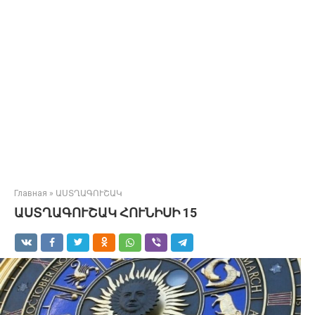
Главная
»
ԱՍՏՂԱԳՈՒՇԱԿ
ԱՍՏՂԱԳՈՒՇԱԿ ՀՈՒՆԻՍԻ 15