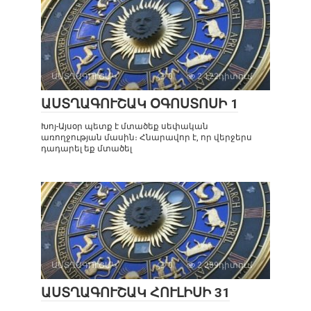
ԱՍՏՂԱԳՈՒՇԱԿ
0
2 122դիտում
ԱՍՏՂԱԳՈՒՇԱԿ ՕԳՈՍՏՈՍԻ 1
Խոյ-Այսօր պետք է մտածեք սեփական
առողջության մասին։ Հնարավոր է, որ վերջերս
դադարել եք մտածել
ԱՍՏՂԱԳՈՒՇԱԿ
0
2 289դիտում
ԱՍՏՂԱԳՈՒՇԱԿ ՀՈՒԼԻՍԻ 31