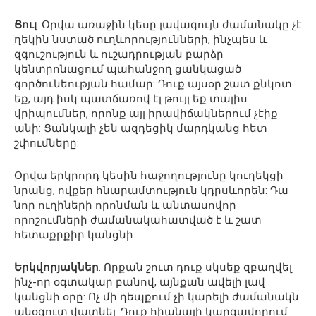
Ցուլ
. Օրվա առաջին կեսը լավագույն ժամանակը չէ
ղեկին նստած ուղևորությունների, ինչպես և
զգուշություն և ուշադրության բարձր
կենտրոնացում պահանջող ցանկացած
գործունեության համար: Դուք այսօր շատ քնկոտ
եք, այդ իսկ պատճառով էլ թույլ եք տալիս
վրիպումներ, որոնք այլ իրավիճակներում չէիք
անի: Ցանկալի չեն ազդեցիկ մարդկանց հետ
շփումները:
Օրվա երկրորդ կեսին հաջողությունը կուղեկցի
նրանց, ովքեր հնարամտություն կդրսևորեն: Դա
նոր ուղիների որոնման և անտասովոր
որոշումների ժամանակահատված է և շատ
հետաքրքիր կանցնի:
Երկվորյակներ
. Որքան շուտ դուք սկսեք զբաղվել
ինչ-որ օգտակար բանով, այնքան ավելի լավ
կանցնի օրը: Ոչ մի դեպքում չի կարելի ժամանակն
անօգուտ վատնել: Դուք հիանալի կարգավորում