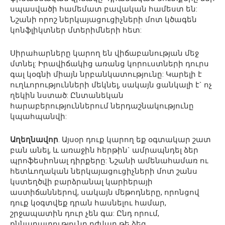
սպասվածի համեմատ բավական համեստ են:
Նշանի որոշ ներկայացուցիչների մոտ կծագեն
կոնֆլիկտներ մտերիմների հետ:
Սիրահարները կարող են վիճաբանության մեջ
մտնել: Իրավիճակից առանց կորուստների դուրս
գալ կօգնի միայն նրբանկատությունը: Կարելի է
ուղևորությունների մեկնել, սակայն ցանկալի է` ոչ
ղեկին նստած: Ընտանեկան
հարաբերություններում ներդաշնակությունը
կպահպանվի:
Աղեղնավոր
. Այսօր դուք կարող եք օգտակար շատ
բան անել, և առաջին հերթին` ամրապնդել ձեր
պրոֆեսիոնալ դիրքերը: Նշանի ամենահամառ ու
հետևողական ներկայացուցիչների մոտ շանս
կստեղծվի բարձրանալ կարիերայի
աստիճաններով, սակայն մեթոդները, որոնցով
դուք կօգտվեք դրան հասնելու համար,
շրջապատին դուր չեն գա: Ընդ որում,
քննադատությունը դժվար թե ձեզ