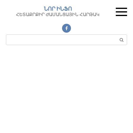
Перейти
ՆՈՐ ԻՆՖՈ
к
ՀԵՏԱՔՐՔԻՐ ԺԱՄԱՆՑԱՅԻՆ ՀԱՐԹԱԿ
контенту
Поиск: