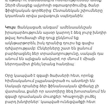
և սթափ ու ժամանակին հետևություններ անեք:
Զերծ մնացեք ալկոհոլի օգտագործումից, ծանր
ֆիզիկական գործերից: Ընտանեկան շփումները
կդառնան օրվա լավագույն սպեղանին:
Կույս
. Ցանկացած, անգամ` ամենաաննշան
իրադարձությունն այսօր կարող է ձեզ լուրջ խնդիր
թվալ: Խուճապի մեջ դուք ընկնում եք
ակնթարթորեն, իսկ դրանից դուրս եք գալիս
դժվարությամբ: Ընկերները շատ են ջանում
բարձրացնել ձեր տրամադրությունը, սակայն դա
անում են այնքան անվարժ, որ մնում է միայն
ներողամիտ լինել նրանց հանդեպ:
Օրը կապված է զգալի ծախսերի հետ, որոնք
հիմնականում չպլանավորած ու անտեղի են:
Սակայն դրանից ձեր ֆինանսական վիճակը չի
վատանա, քանի որ աստղերը ձեզ խոստանում են
զգալի դրամական մուտքեր: Կհաջողվի լուծել
բարդ խնդիրներ` կապված ունեցվածքի հետ: