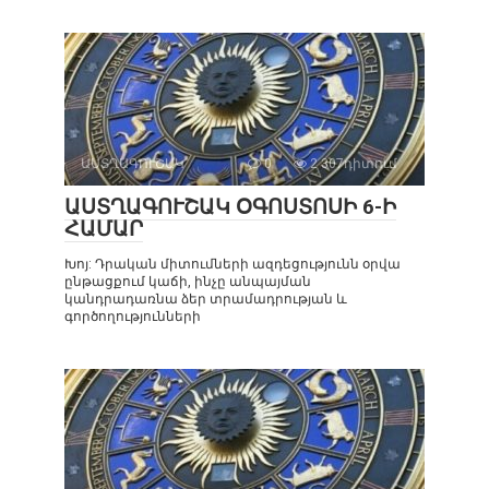
ԱՍՏՂԱԳՈՒՇԱԿ
0
2 307դիտում
ԱՍՏՂԱԳՈՒՇԱԿ ՕԳՈՍՏՈՍԻ 6-Ի
ՀԱՄԱՐ
Խոյ: Դրական միտումների ազդեցությունն օրվա
ընթացքում կաճի, ինչը անպայման
կանդրադառնա ձեր տրամադրության և
գործողությունների