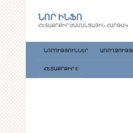
Перейти
к
ՆՈՐ ԻՆՖՈ
контенту
ՀԵՏԱՔՐՔԻՐ ԺԱՄԱՆՑԱՅԻՆ ՀԱՐԹԱԿ
ՆՈՐՈՒԹՅՈՒՆՆԵՐ
ԱՌՈՂՋՈՒԹՅ
ՀԵՏԱՔՐՔԻՐ Է