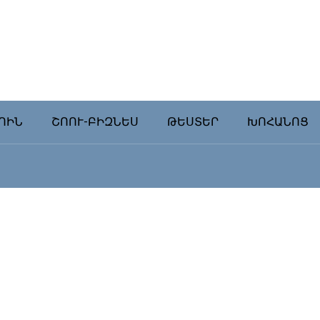
ՈԻՆ
ՇՈՈՒ-ԲԻԶՆԵՍ
ԹԵՍՏԵՐ
ԽՈՀԱՆՈՑ