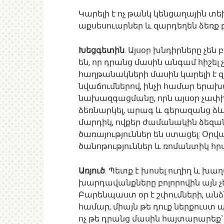
Կարելի է ոչ թանկ կենցաղային տե
աքսեսուարներ և զարդեղեն ձեռք բ
Խեցգետին
. Այսօր խնդիրները չե
են, որ դրանց մասին անգամ հիշել 
հաղթանակների մասին կարելի է զր
նվաճումներով, ինչի համար երա
նախազգացմանը, որն այսօր չափից ա
ձեռնարկել, արագ և գերազանց ձ
մարդիկ, ովքեր ժամանակին ձեզա
ծառայություններ են ստացել: Օր
ծանոթություններ և ռոմանտիկ հր
Առյուծ
. Պետք է խոսել ուղիղ և խա
խարդավանքները բոլորովին այն չե
Բարենպաստ օր է շփումների, ան
համար, միայն թե դուք ներքուստ 
ոչ թե դրանց մասին հայտարարեք`