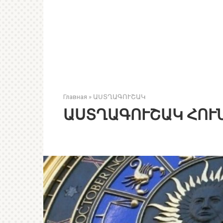
Главная
»
ԱՍՏՂԱԳՈՒՇԱԿ
ԱՍՏՂԱԳՈՒՇԱԿ ՀՈՒՆ