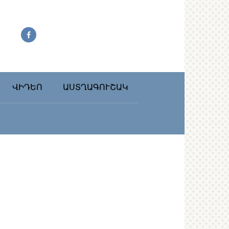
ՎԻԴԵՈ
ԱՍՏՂԱԳՈՒՇԱԿ