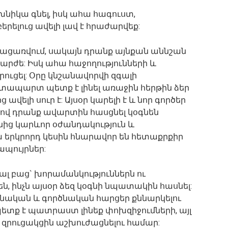
խնիկա գնել, իսկ ահա հագուստ,
երելուց ավելի լավ է հրաժարվեք:
ն բացառվում, սակայն դրանք այնքան աննշան
չարժե: Իսկ ահա հաջողությունների և
ուցել: Օրը կնշանավորվի զգալի
խտապարտ պետք է լինել առաջին հերթին ձեր
վելի սուր է: Այսօր կարելի է և նոր գործեր
ևով դրանք ավարտին հասցնել կօգնեն
նից կարևոր օժանդակություն և
վա երկրորդ կեսին հնարավոր են հետաքրքիր
ապույրներ:
ղալ բաց` խորամանկություններն ու
ն, ինչն այսօր ձեզ կօգնի նպատակին հասնել:
ձնական և գործնական հարցեր քննարկելու
պետք է պատրաստ լինեք փոխզիջումների, այլ
 զրուցակցին աշխուժացնելու համար: