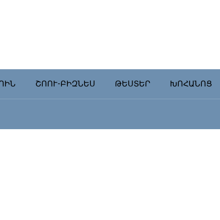
ՈԻՆ
ՇՈՈՒ-ԲԻԶՆԵՍ
ԹԵՍՏԵՐ
ԽՈՀԱՆՈՑ