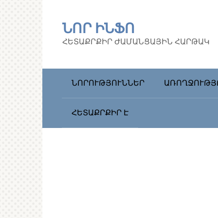
Перейти
к
ՆՈՐ ԻՆՖՈ
контенту
ՀԵՏԱՔՐՔԻՐ ԺԱՄԱՆՑԱՅԻՆ ՀԱՐԹԱԿ
ՆՈՐՈՒԹՅՈՒՆՆԵՐ
ԱՌՈՂՋՈՒԹՅ
ՀԵՏԱՔՐՔԻՐ Է