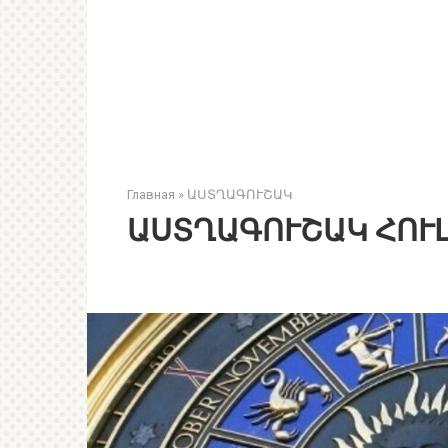
Главная
»
ԱՍՏՂԱԳՈՒՇԱԿ
ԱՍՏՂԱԳՈՒՇԱԿ ՀՈՒԼ