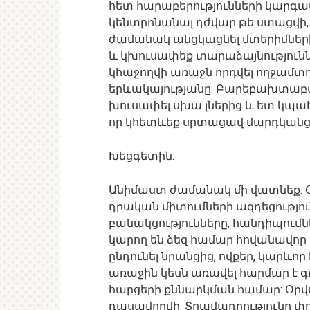
հետ հարաբերությունների կարգա
կենտրոնանալ դժվար թե ստացվի
ժամանակ անցկացնել մտերիմների 
և կխուսափեք տարաձայնություննե
կհաջողվի առաջն որդվել ողջամտ
երևակայությանը: Բարեբախտաբար
խուսափել սխա լներից և ետ կպահե
որ կհետևեք սրտացավ մարդկանց 
Խեցգետին:
Անիմաստ ժամանակ մի վատնեք: Օ
դրական միտումների ազդեցությու
բանակցությունները, հանդիպումն
կարող են ձեզ համար հովանավոր 
ընդունել նրանցից, ովքեր, կարևոր
առաջին կեսն առավել հարմար է գ
հարցերի քննարկման համար: Օրվա 
դասավորվի: Տրամադրությունը փ