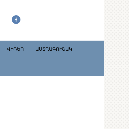
ՎԻԴԵՈ
ԱՍՏՂԱԳՈՒՇԱԿ