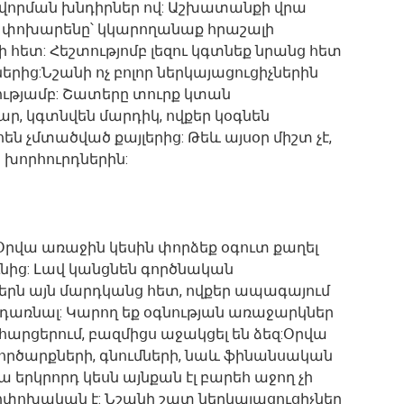
վորման խնդիրներ ով: Աշխատանքի վրա
, փոխարենը՝ կկարողանաք հրաշալի
հետ: Հեշտությոմբ լեզու կգտնեք նրանց հետ
րից:Նշանի ոչ բոլոր ներկայացուցիչներին
ությամբ: Շատերը տուրք կտան
, կգտնվեն մարդիկ, ովքեր կօգնեն
ն չմտածված քայլերից: Թեև այսօր միշտ չէ,
խորհուրդներին:
րվա առաջին կեսին փորձեք օգուտ քաղել
նից: Լավ կանցնեն գործնական
երն այն մարդկանց հետ, ովքեր ապագայում
դառնալ: Կարող եք օգնության առաջարկներ
 հարցերում, բազմիցս աջակցել են ձեզ:Օրվա
ործարքների, գնումների, նաև ֆինանսական
երկրորդ կեսն այնքան էլ բարեհ աջող չի
ոփոխական է: Նշանի շատ ներկայացուցիչներ