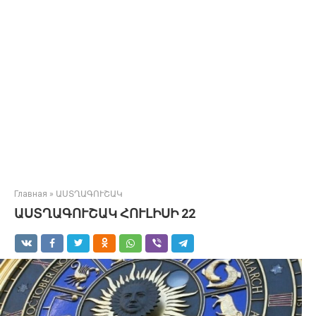
Главная
»
ԱՍՏՂԱԳՈՒՇԱԿ
ԱՍՏՂԱԳՈՒՇԱԿ ՀՈՒԼԻՍԻ 22