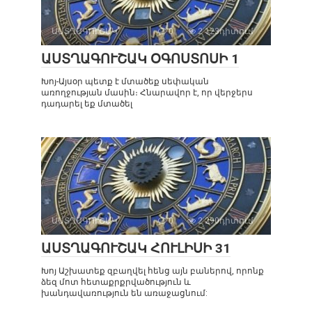
ԱՍՏՂԱԳՈՒՇԱԿ
0
2 123դիտում
ԱՍՏՂԱԳՈՒՇԱԿ ՕԳՈՍՏՈՍԻ 1
Խոյ-Այսօր պետք է մտածեք սեփական
առողջության մասին։ Հնարավոր է, որ վերջերս
դադարել եք մտածել
ԱՍՏՂԱԳՈՒՇԱԿ
0
2 290դիտում
ԱՍՏՂԱԳՈՒՇԱԿ ՀՈՒԼԻՍԻ 31
Խոյ Աշխատեք զբաղվել հենց այն բաներով, որոնք
ձեզ մոտ հետաքրքրվածություն և
խանդավառություն են առաջացնում: