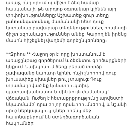
առաջ, ընդ որում ոչ միշտ է ձեզ համար
հասկանալի, թե արդյոք օգտակար կլինեն այդ
փոփոխությունները: Աշխատեք զուր տեղը
չանհանգստանալ, ժամանակի հետ դուք
կստանաք բավարար տեղեկություններ, որպեսզի
ճիշտ եզրակացություններ անեք: Կարող են իրենց
մասին հիշեցնել վաղեմի գործընկերները։
**Ջրհոս.** Հաջող օր է, որը խոստանում է
առաջընթաց գործերում և ձեռնտու գործարքների
կնքում: Նախկինում ձեռք բերած փորձը
չափազանց կարևոր կլինի, ինչի շնորհիվ դուք
խուսափեք սխալներ թույլ տալուց; Դուք
տրամադրված եք կոնստրուկտիվ,
պատասխանատու և միևնույն ժամանակ՝
վճռական: Ուժեղ է հետաքրքրությունը արվեստի
նկատմամբ՝ դրա բոլոր դրսևորումներով, և նշանի
որոշ ներկայացուցիչներ իրենց մեջ
հայտնաբերում են ստեղծագործական
հակումներ: