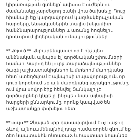
կիրառություն գտնելը՝ ափսոս է ուժերն ու
ժամանակը չարժեցող բանի վրա ծախսելը: Դուք
հիանալի եք կարգավորում կազմակերպչական
հարցերը, ենթականերին տալիս խելամիտ
հանձնարարություններ և առանց հոգնելու
դրսևորում լիդերական ունակություններ:
**Առյուծ.** Անբարենպաստ օր է ինչպես
անձնական, այնպես էլ՝ գործնական շփումների
համար: Կարող են լուրջ տարաձայնություններ
ծագել աշխատակիցների և մտերիմ մարդկանց
հետ՝ ստեղծվում է այնպիսի տպավորություն, որ
դուք կորցնում եք այն մարդկանց աջակցությունը,
ում վրա սովոր էիք հենվել: Ցանկալի չէ
գործարքներ կնքելը, ինչպես նաև այնպիսի
հարցերի քննարկումը, որոնք կապված են
աշխատանքը փոխելու հետ:
**Կույս.** Չնայած օրը դասավորվում է ոչ հաջող
ձևով, այնուամենայնիվ դուք համառորեն գնում եք
ձեր նպատակին ընդառաջ, և հաստատ կհասնեք