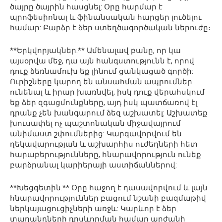
ծայրը ծայրին հասցնել: Օրը հարմար է
պրոֆեսիոնալ և ֆինանսական հարցեր լուծելու
համար: Բարձր է ձեր ստեղծագործական ներուժը։
**Երկվորյակներ.** Ամենալավ բանը, որ կա
այսօրվա մեջ, դա այն հանգստությունն է, որով
դուք ձեռնամուխ եք լինում ցանկացած գործի:
Ուրիշները կարող են անսահման ապրումներ
ունենալ և իրար խառնվել, իսկ դուք վերահսկում
եք ձեր զգացմունքները, այդ իսկ պատճառով էլ
դրանք չեն խանգարում ձեզ աշխատել: Աշխատեք
խուսափել ոչ պաշտոնական միջավայրում
անիմաստ շփումներից: Կարգավորվում են
ղեկավարության և աշխարհիս ուժեղների հետ
հարաբերությունները, հնարավորություն ունեք
բարձրանալ կարիերայի աստիճաններով:
**Խեցգետին.** Օրը հաջող է դասավորվում և լայն
հնարավորություններ բացում նշանի բազմաթիվ
ներկայացուցիչների առջև: Կարևոր է ձեր
տաղանդների դրսևորման համար արժանի