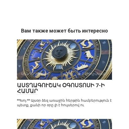
Вам также может быть интересно
ԱՍՏՂԱԳՈՒՇԱԿ
0
2 020դիտում
ԱՍՏՂԱԳՈՒՇԱԿ ՕԳՈՍՏՈՍԻ 7-Ի
ՀԱՄԱՐ
**Խոյ.** Այսօր ձեզ առաջին հերթին համբերություն է
պետք, քանի որ օրը լի է հույսերով ու