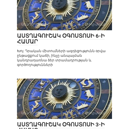
ԱՍՏՂԱԳՈՒՇԱԿ
0
2 311դիտում
ԱՍՏՂԱԳՈՒՇԱԿ ՕԳՈՍՏՈՍԻ 6-Ի
ՀԱՄԱՐ
Խոյ: Դրական միտումների ազդեցությունն օրվա
ընթացքում կաճի, ինչը անպայման
կանդրադառնա ձեր տրամադրության և
գործողությունների
ԱՍՏՂԱԳՈՒՇԱԿ
0
2 403դիտում
ԱՍՏՂԱԳՈՒՇԱԿ ՕԳՈՍՏՈՍԻ 3-Ի