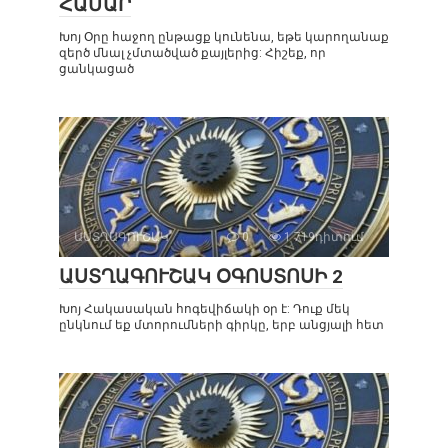
ՀԱՄԱՐ
Խոյ Օրը հաջող ընթացք կունենա, եթե կարողանաք
զերծ մնալ չմտածված քայլերից: Հիշեք, որ
ցանկացած
ԱՍՏՂԱԳՈՒՇԱԿ
0
1 719դիտում
ԱՍՏՂԱԳՈՒՇԱԿ ՕԳՈՍՏՈՍԻ 2
Խոյ Հակասական հոգեվիճակի օր է: Դուք մեկ
ընկնում եք մտորումների գիրկը, երբ անցյալի հետ