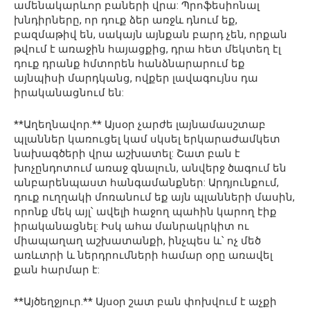
ամենակարևոր բաների վրա: Պրոֆեսիոնալ
խնդիրները, որ դուք ձեր առջև դնում եք,
բազմաթիվ են, սակայն այնքան բարդ չեն, որքան
թվում է առաջին հայացքից, դրա հետ մեկտեղ էլ
դուք դրանք հմտորեն հանձնարարում եք
այնպիսի մարդկանց, ովքեր լավագույնս դա
իրականացնում են:
**Աղեղնավոր.** Այսօր չարժե լայնամասշտաբ
պլաններ կառուցել կամ սկսել երկարաժամկետ
նախագծերի վրա աշխատել: Շատ բան է
խոչընդոտում առաջ գնալուն, անվերջ ծագում են
անբարենպաստ հանգամանքներ: Արդյունքում,
դուք ուղղակի մոռանում եք այն պլանների մասին,
որոնք մեկ այլ՝ ավելի հաջող պահին կարող էիք
իրականացնել: Իսկ ահա մանրակրկիտ ու
միապաղաղ աշխատանքի, ինչպես և՝ ոչ մեծ
առևտրի և ներդրումների համար օրը առավել
քան հարմար է:
**Այծեղջյուր.** Այսօր շատ բան փոխվում է աչքի