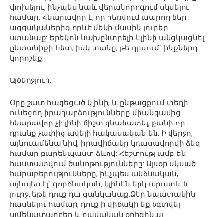
փոխելու, ինչպես նաև վերանորոգում սկսելու
համար: Հնարավոր է, որ հեռվում ապրող ձեր
ազգականերից որևէ մեկի մասին լուրեր
ստանաք: Երեկոն նախընտրելի կլինի անցկացնել
ընտանիքի հետ, իսկ տանը, թե դրսում` ինքներդ
կորոշեք:
Այծեղջյուր.
Օրը շատ հագեցած կլինի, և ընթացքում տեղի
ունեցող իրադարձությունները միանգամից
հնարավոր չի լինի ճիշտ գնահատել, քանի որ
դրանք չափից ավելի հակասական են: Ի վերջո,
այնուամենայնիվ, իրավիճակը կդասավորվի ձեզ
համար բարենպաստ ձևով: Հեշտությ ամբ են
հաստատվում ծանոթությունները: Այսօր սկսած
հարաբերությունները, ինչպես անձնական,
այնպես էլ` գործնական, կլինեն երկ արատև և
լուրջ, եթե դուք դա ցանկանաք:Ձեր նպատակին
հասնելու համար, դուք ի վիճակի եք օգտվել
ամենատարբեր և բավական օրիգինալ