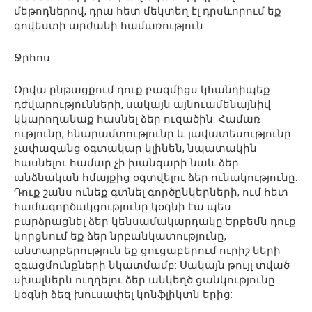
մեթոդներով, դրա հետ մեկտեղ էլ դրսևորում եք
գովեստի արժանի համառություն:
Ջրհոս.
Օրվա ընթացքում դուք բազմիցս կհանդիպեք
դժվարությունների, սակայն այնուամենայնիվ
կկարողանաք հասնել ձեր ուզածին: Համառ
ությունը, հնարամտությունը և լավատեսությունը
չափազանց օգտակար կլինեն, նպատակին
հասնելու համար չի խանգարի նաև ձեր
անձնական հմայքից օգտվելու ձեր ունակությունը:
Դուք շանս ունեք գտնել գործընկերների, ում հետ
համագործակցությունը կօգնի էա պես
բարձրացնել ձեր կենսամակարդակը:Երբեմն դուք
կորցնում եք ձեր նրբանկատությունը,
անտարբերություն եք ցուցաբերում ուրիշ ների
զգացմունքների նկատմամբ: Սակայն թույլ տված
սխալներն ուղղելու ձեր անկեղծ ցանկությունը
կօգնի ձեզ խուսափել կոնֆլիկտն երից: