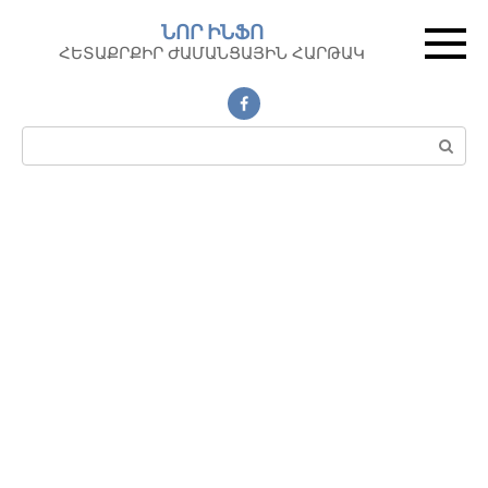
Перейти
ՆՈՐ ԻՆՖՈ
к
ՀԵՏԱՔՐՔԻՐ ԺԱՄԱՆՑԱՅԻՆ ՀԱՐԹԱԿ
контенту
Поиск: