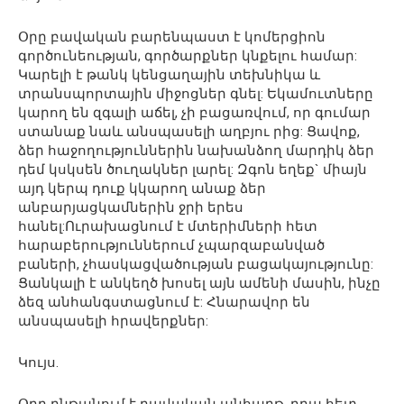
Օրը բավական բարենպաստ է կոմերցիոն
գործունեության, գործարքներ կնքելու համար:
Կարելի է թանկ կենցաղային տեխնիկա և
տրանսպորտային միջոցներ գնել: Եկամուտները
կարող են զգալի աճել, չի բացառվում, որ գումար
ստանաք նաև անսպասելի աղբյու րից: Ցավոք,
ձեր հաջողություններին նախանձող մարդիկ ձեր
դեմ կսկսեն ծուղակներ լարել: Զգոն եղեք` միայն
այդ կերպ դուք կկարող անաք ձեր
անբարյացկամներին ջրի երես
հանել:Ուրախացնում է մտերիմների հետ
հարաբերություններում չպարզաբանված
բաների, չհասկացվածության բացակայությունը:
Ցանկալի է անկեղծ խոսել այն ամենի մասին, ինչը
ձեզ անհանգստացնում է: Հնարավոր են
անսպասելի հրավերքներ:
Կույս.
Օրը ընթանում է բավական անհարթ, դրա հետ