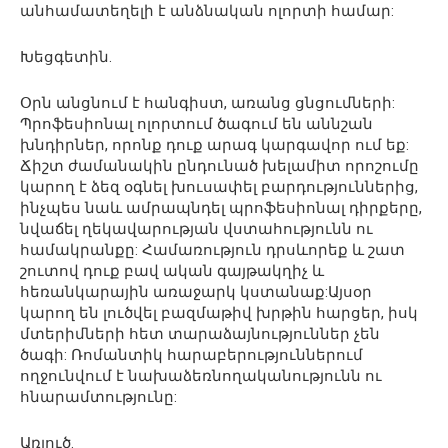
անհամատեղելի է անձնական ոլորտի համար:
Խեցգետին.
Օրն անցնում է հանգիստ, առանց ցնցումների:
Պրոֆեսիոնալ ոլորտում ծագում են աննշան
խնդիրներ, որոնք դուք արագ կարգավոր ում եք:
Ճիշտ ժամանակին ընդունած խելամիտ որոշումը
կարող է ձեզ օգնել խուսափել բարդություններից,
ինչպես նաև ամրապնդել պրոֆեսիոնալ դիրքերը,
նվաճել ղեկավարության վստահությունն ու
համակրանքը: Համառություն դրսևորեք և շատ
շուտով դուք բավ ական գայթակղիչ և
հեռանկարային առաջարկ կստանաք:Այսօր
կարող են լուծվել բազմաթիվ խրթին հարցեր, իսկ
մտերիմների հետ տարաձայնություններ չեն
ծագի: Ռոմանտիկ հարաբերություններում
ողջունվում է նախաձեռնողականությունն ու
հնարամտությունը:
Առյուծ.