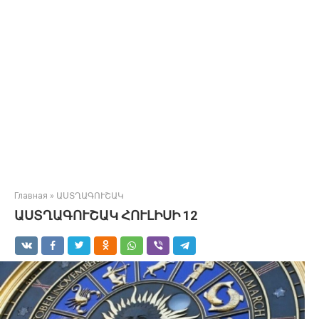
Главная
»
ԱՍՏՂԱԳՈՒՇԱԿ
ԱՍՏՂԱԳՈՒՇԱԿ ՀՈՒԼԻՍԻ 12