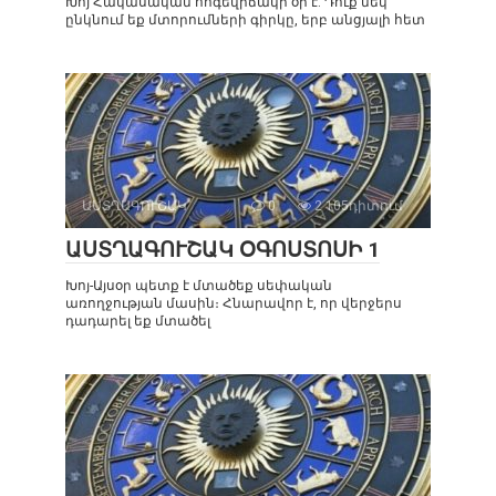
Խոյ Հակասական հոգեվիճակի օր է: Դուք մեկ
ընկնում եք մտորումների գիրկը, երբ անցյալի հետ
ԱՍՏՂԱԳՈՒՇԱԿ
0
2 105դիտում
ԱՍՏՂԱԳՈՒՇԱԿ ՕԳՈՍՏՈՍԻ 1
Խոյ-Այսօր պետք է մտածեք սեփական
առողջության մասին։ Հնարավոր է, որ վերջերս
դադարել եք մտածել