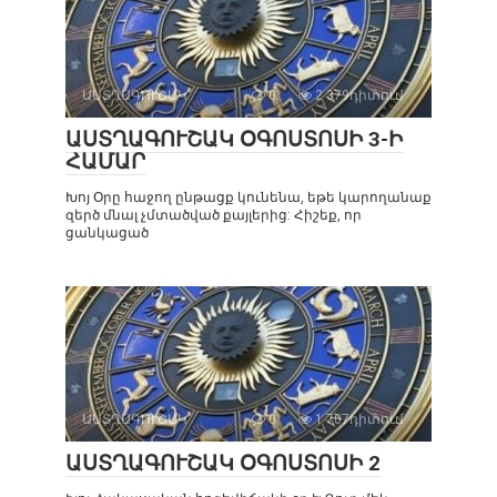
ԱՍՏՂԱԳՈՒՇԱԿ
0
2 379դիտում
ԱՍՏՂԱԳՈՒՇԱԿ ՕԳՈՍՏՈՍԻ 3-Ի
ՀԱՄԱՐ
Խոյ Օրը հաջող ընթացք կունենա, եթե կարողանաք
զերծ մնալ չմտածված քայլերից: Հիշեք, որ
ցանկացած
ԱՍՏՂԱԳՈՒՇԱԿ
0
1 707դիտում
ԱՍՏՂԱԳՈՒՇԱԿ ՕԳՈՍՏՈՍԻ 2