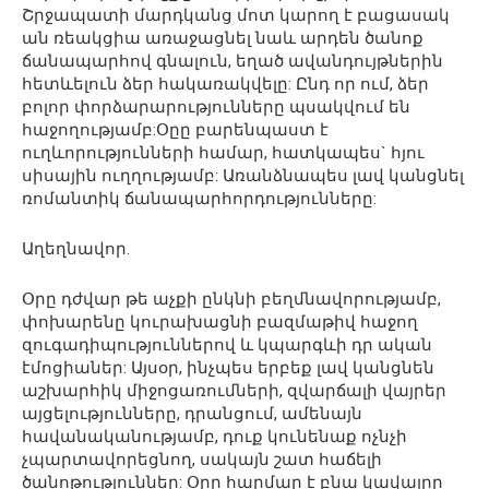
Շրջապատի մարդկանց մոտ կարող է բացասակ
ան ռեակցիա առաջացնել նաև արդեն ծանոք
ճանապարհով գնալուն, եղած ավանդույթներին
հետևելուն ձեր հակառակվելը: Ընդ որ ում, ձեր
բոլոր փորձարարությունները պսակվում են
հաջողությամբ:Օըը բարենպաստ է
ուղևորությունների համար, հատկապես` հյու
սիսային ուղղությամբ: Առանձնապես լավ կանցնել
ռոմանտիկ ճանապարհորդությունները:
Աղեղնավոր.
Օրը դժվար թե աչքի ընկնի բեղմնավորությամբ,
փոխարենը կուրախացնի բազմաթիվ հաջող
զուգադիպություններով և կպարգևի դր ական
էմոցիաներ: Այսօր, ինչպես երբեք լավ կանցնեն
աշխարհիկ միջոցառումների, զվարճալի վայրեր
այցելությունները, դրանցում, ամենայն
հավանականությամբ, դուք կունենաք ոչնչի
չպարտավորեցնող, սակայն շատ հաճելի
ծանոթություններ: Օրը հարմար է բնա կավայրը