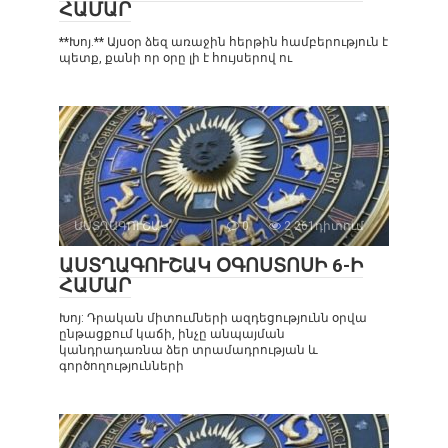
ՀԱՄԱՐ
**Խոյ.** Այսօր ձեզ առաջին հերթին համբերություն է
պետք, քանի որ օրը լի է հույսերով ու
ԱՍՏՂԱԳՈՒՇԱԿ
0
2 261դիտում
ԱՍՏՂԱԳՈՒՇԱԿ ՕԳՈՍՏՈՍԻ 6-Ի
ՀԱՄԱՐ
Խոյ: Դրական միտումների ազդեցությունն օրվա
ընթացքում կաճի, ինչը անպայման
կանդրադառնա ձեր տրամադրության և
գործողությունների