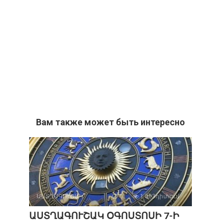
Вам также может быть интересно
ԱՍՏՂԱԳՈՒՇԱԿ
0
1 803դիտում
ԱՍՏՂԱԳՈՒՇԱԿ ՕԳՈՍՏՈՍԻ 7-Ի