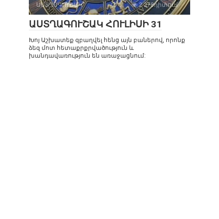
ԱՍՏՂԱԳՈՒՇԱԿ
0
2 278դիտում
ԱՍՏՂԱԳՈՒՇԱԿ ՀՈՒԼԻՍԻ 31
Խոյ Աշխատեք զբաղվել հենց այն բաներով, որոնք
ձեզ մոտ հետաքրքրվածություն և
խանդավառություն են առաջացնում: