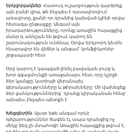
Երկվորյակներ
. Հատուկ ուշադրություն դարձրեք
այն բանի վրա, թե ինչպես է դասավորվում
առավոտը, քանի որ դրանից կախված կլինի օրվա
հետագա ընթացքը: Անգամ այն
իրադարձությունները, որոնք առաջին հայացքից
մանր և աննշան են թվում, կարող են
շարունակություն ունենալ: Օրվա երկրորդ կեսին
հնարավոր են վեճեր և անգամ` կոնֆլիկտներ
շրջապատի հետ:
Օրը կարող է կապված լինել բավական լուրջ և
խոր զգացմունքի առաջանալու հետ, որը կշրջի
ձեր կյանքը, կստիպի վերանայել
գերակայությունները և թիրախները: Մի վախեցեք
ձեր ցանկություններից` դրանք կիրականան հենց’
այնպես, ինչպես պետքն է:
Խեցգետին.
Այսօր եթե անգամ որևէ
դժվարություններ ծագեն էլ, ապա դրանցից ոչ
մեկը ձեզ չի մտահոգի: Առաջին հայացքից թվում է,
որ ինչ-որ բան սպասվածի պես չէ, սակայն շատ