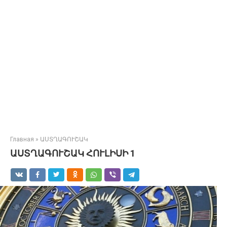
Главная
»
ԱՍՏՂԱԳՈՒՇԱԿ
ԱՍՏՂԱԳՈՒՇԱԿ ՀՈՒԼԻՍԻ 1