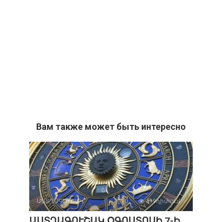
Вам также может быть интересно
ԱՍՏՂԱԳՈՒՇԱԿ
0
499դիտում
ԱՍՏՂԱԳՈՒՇԱԿ ՕԳՈՍՏՈՍԻ 7-Ի