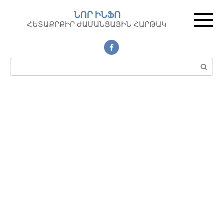
Перейти
ՆՈՐ ԻՆՖՈ
к
ՀԵՏԱՔՐՔԻՐ ԺԱՄԱՆՑԱՅԻՆ ՀԱՐԹԱԿ
контенту
Поиск: