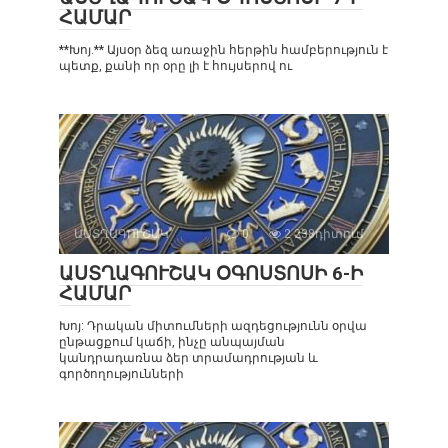
ՀԱՄԱՐ
**Խոյ.** Այսօր ձեզ առաջին հերթին համբերություն է
պետք, քանի որ օրը լի է հույսերով ու
ԱՍՏՂԱԳՈՒՇԱԿ
0
2 238դիտում
ԱՍՏՂԱԳՈՒՇԱԿ ՕԳՈՍՏՈՍԻ 6-Ի
ՀԱՄԱՐ
Խոյ: Դրական միտումների ազդեցությունն օրվա
ընթացքում կաճի, ինչը անպայման
կանդրադառնա ձեր տրամադրության և
գործողությունների