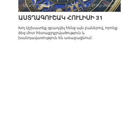
ԱՍՏՂԱԳՈՒՇԱԿ
0
2 272դիտում
ԱՍՏՂԱԳՈՒՇԱԿ ՀՈՒԼԻՍԻ 31
Խոյ Աշխատեք զբաղվել հենց այն բաներով, որոնք
ձեզ մոտ հետաքրքրվածություն և
խանդավառություն են առաջացնում: