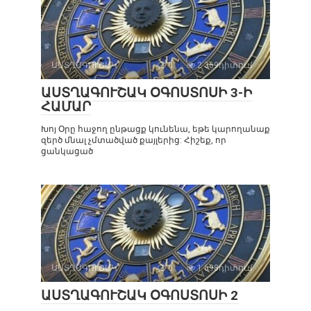
ԱՍՏՂԱԳՈՒՇԱԿ
0
2 369դիտում
ԱՍՏՂԱԳՈՒՇԱԿ ՕԳՈՍՏՈՍԻ 3-Ի
ՀԱՄԱՐ
Խոյ Օրը հաջող ընթացք կունենա, եթե կարողանաք
զերծ մնալ չմտածված քայլերից: Հիշեք, որ
ցանկացած
ԱՍՏՂԱԳՈՒՇԱԿ
0
1 698դիտում
ԱՍՏՂԱԳՈՒՇԱԿ ՕԳՈՍՏՈՍԻ 2