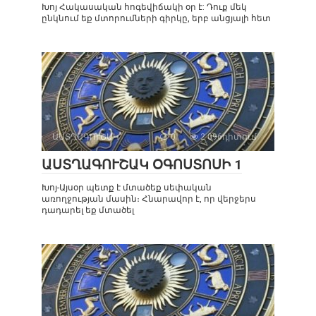
Խոյ Հակասական հոգեվիճակի օր է: Դուք մեկ
ընկնում եք մտորումների գիրկը, երբ անցյալի հետ
ԱՍՏՂԱԳՈՒՇԱԿ
0
2 096դիտում
ԱՍՏՂԱԳՈՒՇԱԿ ՕԳՈՍՏՈՍԻ 1
Խոյ-Այսօր պետք է մտածեք սեփական
առողջության մասին։ Հնարավոր է, որ վերջերս
դադարել եք մտածել