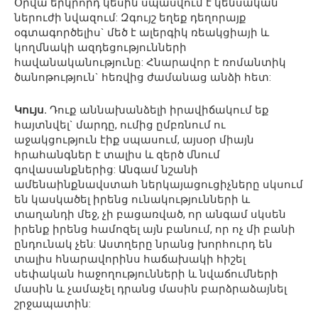
Օրվա երկրորդ կեսին սպասվում է կենսական
ներուժի նվազում: Զգույշ եղեք դեղորայք
օգտագործելիս` մեծ է ալերգիկ ռեակցիայի և
կողմնակի ազդեցությունների
հավանականությունը: Հնարավոր է ռոմանտիկ
ծանոթություն` հեռվից ժամանաց անձի հետ:
Կույս.
Դուք աննախանձելի իրավիճակում եք
հայտնվել` մարդը, ումից ըմբռնում ու
աջակցություն էիք սպասում, այսօր միայն
հրահանգներ է տալիս և զերծ մնում
գովասանքներից: Անգամ նշանի
ամենաինքնավստահ ներկայացուցիչները սկսում
են կասկածել իրենց ունակությունների և
տաղանդի մեջ, չի բացառված, որ անգամ սկսեն
իրենք իրենց համոզել այն բանում, որ ոչ մի բանի
ընդունակ չեն: Աստղերը նրանց խորհուրդ են
տալիս հնարավորինս հաճախակի հիշել
սեփական հաջողությունների և նվաճումների
մասին և չամաչել դրանց մասին բարձրաձայնել
շրջապատին: