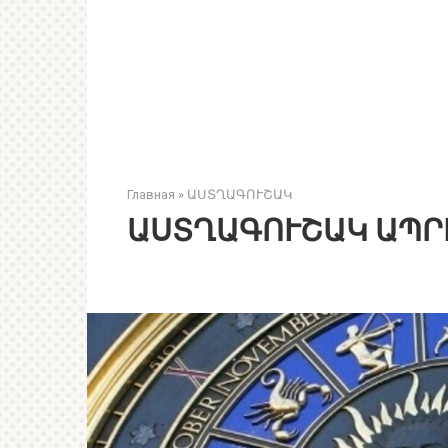
Главная
»
ԱՍՏՂԱԳՈՒՇԱԿ
ԱՍՏՂԱԳՈՒՇԱԿ ԱՊՐԻ