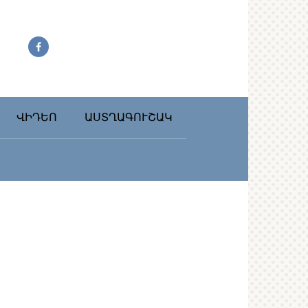
ՎԻԴԵՈ
ԱՍՏՂԱԳՈՒՇԱԿ