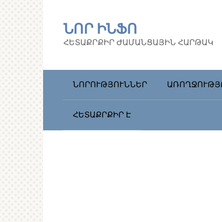
Перейти
к
ՆՈՐ ԻՆՖՈ
контенту
ՀԵՏԱՔՐՔԻՐ ԺԱՄԱՆՑԱՅԻՆ ՀԱՐԹԱԿ
ՆՈՐՈՒԹՅՈՒՆՆԵՐ
ԱՌՈՂՋՈՒԹՅ
ՀԵՏԱՔՐՔԻՐ Է