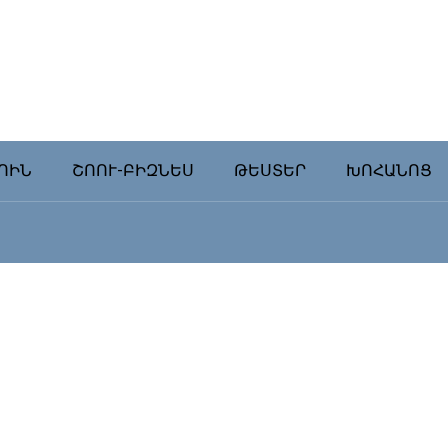
ՈԻՆ
ՇՈՈՒ-ԲԻԶՆԵՍ
ԹԵՍՏԵՐ
ԽՈՀԱՆՈՑ