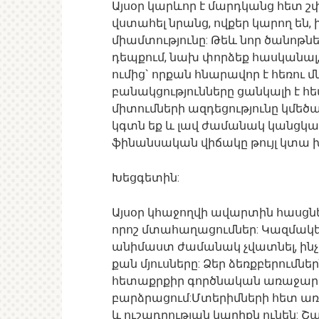
Այսօր կարևոր է մարդկանց հետ շփ
վստահել նրանց, ովքեր կարող են, 
միամտությունը: Թեև նոր ծանոթնե
դեպքում, նախ փորձեք հասկանալ, թե
ումից` որքան հնարավոր է հեռու
բանակցությունները ցանկալի է հ
միտումների ազդեցությունը կմեծա
կգտն եք և լավ ժամանակ կանցկաց
ֆինանսական վիճակը թույլ կտա խ
Խեցգետին:
Այսօր կհաջողվի ավարտին հասցնել
որոշ մտահաղացումներ: Կազմակե
անիմաստ ժամանակ չվատնել, ինչի 
քան մյուսները: Ձեր ձեռքբերումնե
հետաքրքիր գործնական առաջարկ
բարձրացում:Մտերիմների հետ առ
և ուշադրության կարիքն ունեն: Շ