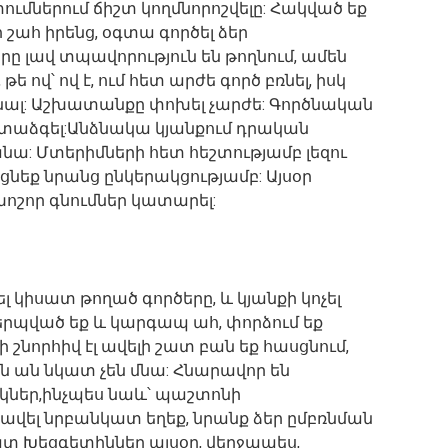
ումներում ճիշտ կողմնորոշվելը: Հակված եք
ի շահ իրենց, օգտա գործել ձեր
րը լավ տպավորություն են թողնում, ամեն
 ով՝ ով է, ում հետ արժե գործ բռնել, իսկ
 մնալ: Աշխատանքը փոխել չարժե: Գործնական
ետաձգել:Անձնակա կյանքում դրական
նա: Մտերիմների հետ հեշտությամբ լեզու
նեք նրանց ընկերակցությամբ: Այսօր
ոշոր գնումներ կատարել:
 կիսատ թողած գործերը, և կյանքի կոչել
րպված եք և կարգապ ահ, փորձում եք
շնորհիվ էլ ավելի շատ բան եք հասցնում,
րն ան նկատ չեն մնա: Հնարավոր են
ներ,ինչպես նաև՝ պաշտոնի
ավել նրբանկատ եղեք, նրանք ձեր ըմբռնման
ատ Խեցգետիններ այսօր, վերջապես,