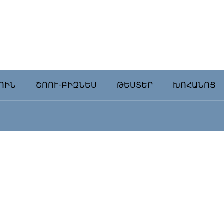
ՈԻՆ
ՇՈՈՒ-ԲԻԶՆԵՍ
ԹԵՍՏԵՐ
ԽՈՀԱՆՈՑ