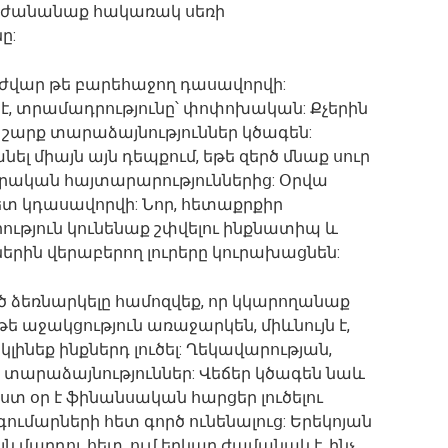
րժանանաք հակառակ սեռի
ը:
ժվար թե բարեհաջող դասավորվի:
է, տրամադրությունը՝ փոփոխական: Քչերին
Մի շարք տարաձայնություններ կծագեն:
լ միայն այն դեպքում, եթե զերծ մնաք սուր
որական հայտարարություններից: Օրվա
ետ կդասավորվի: Նոր, հետաքրքիր
ություն կունենաք շփվելու ինքնատիպ և
երին վերաբերող լուրերը կուրախացնեն:
 ձեռնարկելը համոզվեք, որ կկարողանաք
եթե աջակցություն առաջարկեն, միևնույն է,
լինեք ինքներդ լուծել: Ղեկավարության,
 տարաձայնություններ: Վեճեր կծագեն նաև
 օր է ֆինանսական հարցեր լուծելու
ումարների հետ գործ ունենալուց: Երեկոյան
ն մարդու հետ, ում երկար ժամանակ է, ինչ