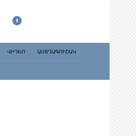
ՎԻԴԵՈ
ԱՍՏՂԱԳՈՒՇԱԿ