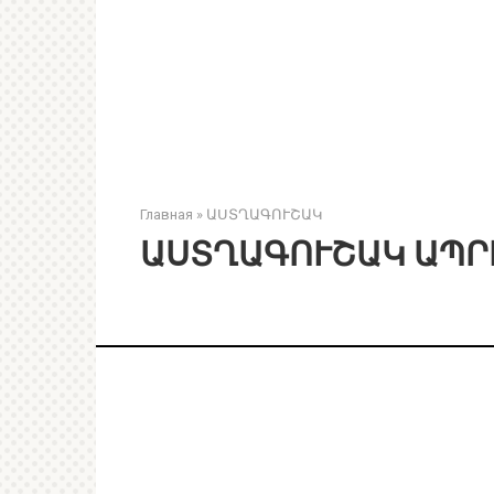
Главная
»
ԱՍՏՂԱԳՈՒՇԱԿ
ԱՍՏՂԱԳՈՒՇԱԿ ԱՊՐԻ