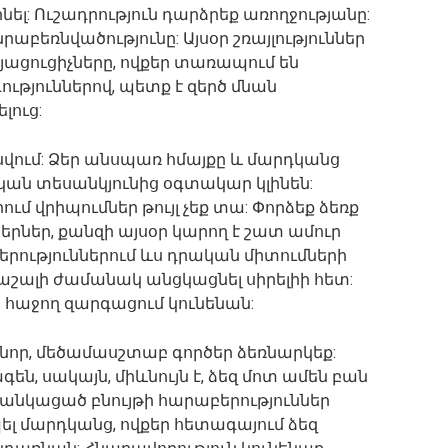
նել: Ուշադրություն դարձրեք առողջությանը:
աբեռնվածությունը: Այսօր շռայլություններ
այացուցիչները, ովքեր տառապում են
ություններով, պետք է զերծ մնան
ուց:
վում: Ձեր անսպառ հմայքը և մարդկանց
ական տեսանկյունից օգտակար կլինեն:
ւմ վրիպումներ թույլ չեք տա: Փորձեք ձեռք
երներ, քանզի այսօր կարող է շատ ամուր
երություններում ևս դրական միտումների
հրաշալի ժամանակ անցկացնել սիրելիի հետ:
ը հաջող զարգացում կունենան:
նոր, մեծամասշտաբ գործեր ձեռնարկեք:
գեն, սակայն, միևնույն է, ձեզ մոտ ամեն բան
ցանկացած բնույթի հարաբերություններ
ել մարդկանց, ովքեր հետագայում ձեզ