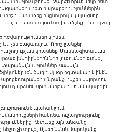
վորություն թողնել: Չարժե որևէ մեկի հետ
րազատների հետ հարաբերություններին
րոշում փորձեք ինքնուրույն կայացնել:
ինեն, և հետագայում ստիված չեք լինի զղջալ:
 դժվարություններ կլինեն,
 ևս չեն բացառվում: Որոշ ջանքեր
ն հաջողության կհասնեք: Մասնագիտական
րձած խնդիրներին նոր լուծումներ գտնել:
 տարաձայնություններ, սակայն
ֆլիկտներ չեն ծագի: Այսօր օգտակար կլինեն
րոցեդուրաները: Նրանք, ովքեր սպորտով
ություն դարձնեն սրտանոթային համակարգին
ուշություն է պահանջում:
ու մանրուքների հանդեպ ուշադրությունը
ություններից: Հետևեք այն անձանց
ը հեշտ չի տրվել: Այսօր նման մարդկանց