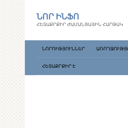
Перейти
к
ՆՈՐ ԻՆՖՈ
контенту
ՀԵՏԱՔՐՔԻՐ ԺԱՄԱՆՑԱՅԻՆ ՀԱՐԹԱԿ
ՆՈՐՈՒԹՅՈՒՆՆԵՐ
ԱՌՈՂՋՈՒԹՅ
ՀԵՏԱՔՐՔԻՐ Է