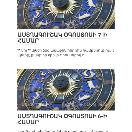
ԱՍՏՂԱԳՈՒՇԱԿ
0
1 607դիտում
ԱՍՏՂԱԳՈՒՇԱԿ ՕԳՈՍՏՈՍԻ 7-Ի
ՀԱՄԱՐ
**Խոյ.** Այսօր ձեզ առաջին հերթին համբերություն է
պետք, քանի որ օրը լի է հույսերով ու
ԱՍՏՂԱԳՈՒՇԱԿ
0
2 257դիտում
ԱՍՏՂԱԳՈՒՇԱԿ ՕԳՈՍՏՈՍԻ 6-Ի
ՀԱՄԱՐ
Խոյ: Դրական միտումների ազդեցությունն օրվա