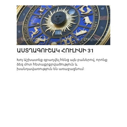
ԱՍՏՂԱԳՈՒՇԱԿ
0
2 278դիտում
ԱՍՏՂԱԳՈՒՇԱԿ ՀՈՒԼԻՍԻ 31
Խոյ Աշխատեք զբաղվել հենց այն բաներով, որոնք
ձեզ մոտ հետաքրքրվածություն և
խանդավառություն են առաջացնում: