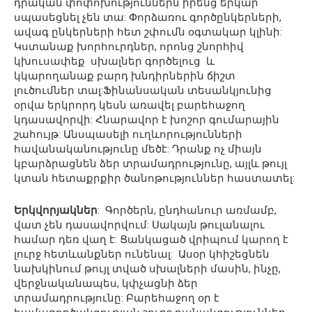
դրական փոփոխություններն իրենց երկար
սպասեցնել չեն տա: Փորձառու գործընկերների,
ավագ ընկերների հետ շփումն օգտակար կլինի:
Կստանաք խորհուրդներ, որոնց շնորհիվ
կխուսափեք սխալներ գործելուց և
կկարողանաք բարդ խնդիրներին ճիշտ
լուծումներ տալ:Ֆինանսական տեսանկյունից
օրվա երկրորդ կեսն առավել բարեհաջող
կդասավորվի: Հնարավոր է խոշոր գումարային
շահույթ: Անսպասելի ուղևորությունների
հավանականությունը մեծէ: Դրանք ոչ միայն
կբարձրացնեն ձեր տրամադրությունը, այլև թույլ
կտան հետաքրքիր ծանոթություններ հաստատել:
Երկվորյակներ
: Գործերն, ընդհանուր առմամբ,
վատ չեն դասավորվում: Սակայն թուլանալու
համար դեռ վաղ է: Ցանկացած վրիպում կարող է
լուրջ հետևանքներ ունենալ: Ասօր կհիշեցնեն
նախկինում թույլ տված սխալների մասին, ինչը,
վերջնականապես, կփչացնի ձեր
տրամադրությունը: Բարեհաջող օր է