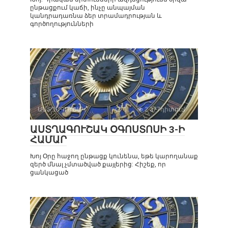
ընթացքում կաճի, ինչը անպայման
կանդրադառնա ձեր տրամադրության և
գործողությունների
ԱՍՏՂԱԳՈՒՇԱԿ
0
2 377դիտում
ԱՍՏՂԱԳՈՒՇԱԿ ՕԳՈՍՏՈՍԻ 3-Ի
ՀԱՄԱՐ
Խոյ Օրը հաջող ընթացք կունենա, եթե կարողանաք
զերծ մնալ չմտածված քայլերից: Հիշեք, որ
ցանկացած