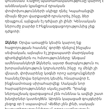
կունենան: Հաջող պատահականությունը կարող է
անձնական կյանքում դրական
փոփոխությունների սկիզբ դնել: Կպահանջվի
միայն ճիշտ վարքագիծ դրսևորել, ինչը, ձեր
դեպքում, այնքան էլ դժվար չի լինի: Կենսական
ներուժը բարձր է:Ինքնազգացողությունից չեք
դժգոհի:
Ձկներ
: Օրվա առաջին կեսին կարող եք
հաջողության հասնել՝ գործի դնելով ինչպես
սեփական, այնպես էլ շրջապատի մարդկանց
գիտելիքներն ու հմտությունները: Անգամ
ամենաանկեղծ Ձկներն, այսօր ճարպկություն ու
խորամանկություն կդրսևորեն, ինչը ոչ մեկի չի
վնասի, փոխարենը կօգնի որոշ արդյունքների
հասնել:Օրվա երկրորդ կեսին, հնարավոր է,
ինքնամոռաց սիրահարվեք: Սակայն նոր
հարաբերություններ սկսել չարժե: Դրանք
ներդաշնակ զարգացում չեն ունենա և ավելի շատ
խնդիրներ կստեղծեն: Արդեն կայացած զույգերին
չեզոք օր է սպասվում: Վեճեր չեն լինի, սակայն