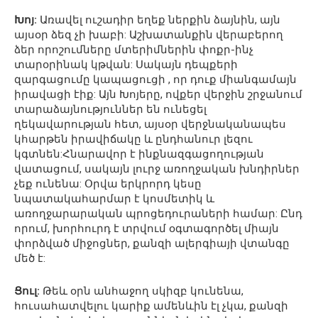
Խոյ:
Առավել ուշադիր եղեք ներքին ձայնին, այն
այսօր ձեզ չի խաբի: Աշխատանքին վերաբերող
ձեր որոշումները մտերիմներին փոքր-ինչ
տարօրինակ կթվան: Սակայն դեպքերի
զարգացումը կապացուցի , որ դուք միանգամայն
իրավացի էիք: Այն Խոյերը, ովքեր վերջին շրջանում
տարաձայնություններ են ունեցել
ղեկավարության հետ, այսօր վերջնականապես
կհարթեն իրավիճակը և ընդհանուր լեզու
կգտնեն:Հնարավոր է ինքնազգացողության
վատացում, սակայն լուրջ առողջական խնդիրներ
չեք ունենա: Օրվա երկրորդ կեսը
նպատակահարմար է կոսմետիկ և
առողջարարական պրոցեդուրաների համար: Ընդ
որում, խորհուրդ է տրվում օգտագործել միայն
փորձված միջոցներ, քանզի ալերգիայի վտանգը
մեծ է:
Ցուլ:
Թեև օրն անհաջող սկիզբ կունենա,
հուսահատվելու կարիք ամենևին էլ չկա, քանզի