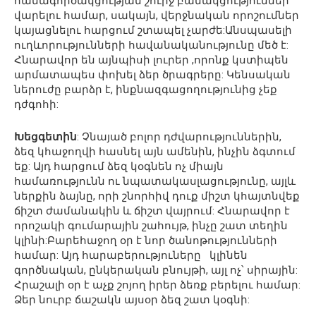
համագործակցության շուրջ բանակցություններ
վարելու համար, սակայն, վերջնական որոշումներ
կայացնելու հարցում շտապել չարժե:Անսպասելի
ուղևորությունների հավանականությունը մեծ է:
Հնարավոր են այնպիսի լուրեր ,որոնք կստիպեն
արմատապես փոխել ձեր ծրագրերը: Կենսական
ներուժը բարձր է, ինքնազգացողությունից չեք
դժգոհի:
Խեցգետին
: Չնայած բոլոր դժվարություններին,
ձեզ կհաջողվի հասնել այն ամենին, ինչին ձգտում
եք: Այդ հարցում ձեզ կօգնեն ոչ միայն
համառությունն ու նպատակասլացությունը, այլև
ներքին ձայնը, որի շնորհիվ դուք միշտ կհայտնվեք
ճիշտ ժամանակին և ճիշտ վայրում: Հնարավոր է
որոշակի գումարային շահույթ, ինչը շատ տեղին
կլինի:Բարեհաջող օր է նոր ծանոթությունների
համար: Այդ հարաբերություները կլինեն
գործնական, ընկերական բնույթի, այլ ոչ՝ սիրային:
Հրաշալի օր է աչք շոյող իրեր ձեռք բերելու համար:
Ձեր նուրբ ճաշակն այսօր ձեզ շատ կօգնի: