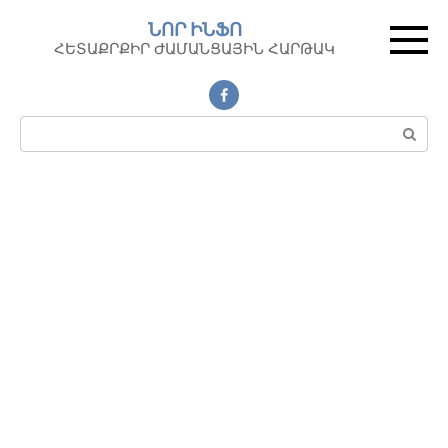
Перейти
ՆՈՐ ԻՆՖՈ
к
ՀԵՏԱՔՐՔԻՐ ԺԱՄԱՆՑԱՅԻՆ ՀԱՐԹԱԿ
контенту
Поиск: