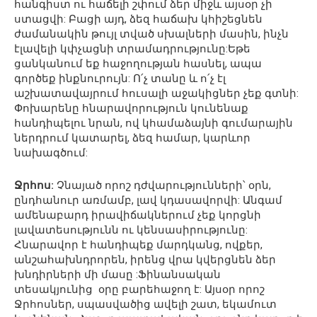
հանգիստ ու հաճելի շփում ձեր միջև այսօր չի
ստացվի: Բացի այդ, ձեզ հաճախ կհիշեցնեն
ժամանակին թույլ տված սխալների մասին, ինչն
էլավելի կփչացնի տրամադրությունը:Եթե
ցանկանում եք հաջողության հասնել, ապա
գործեք ինքնուրույն: Ո՛չ տանը և ո՛չ էլ
աշխատավայրում հուսալի աջակիցներ չեք գտնի:
Փոխարենը հնարավորություն կունենաք
հանդիպելու նրան, ով կհամաձայնի գումարային
ներդրում կատարել, ձեզ համար, կարևոր
նախագծում:
Ջրհոս:
Չնայած որոշ դժվարությունների՝ օրն,
ընդհանուր առմամբ, լավ կդասավորվի: Անգամ
ամենաբարդ իրավիճակներում չեք կորցնի
լավատեսությունն ու կենսասիրությունը:
Հնարավոր է հանդիպեք մարդկանց, ովքեր,
անշահախնդրորեն, իրենց վրա կվերցնեն ձեր
խնդիրների մի մասը :Ֆինանսական
տեսակյունից օրը բարեհաջող է: Այսօր որոշ
Ջրհոսներ, սպասվածից ավելի շատ, եկամուտ