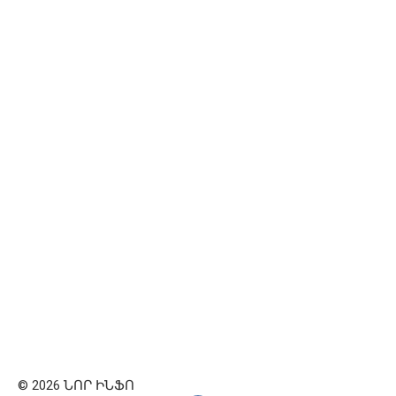
© 2026 ՆՈՐ ԻՆՖՈ