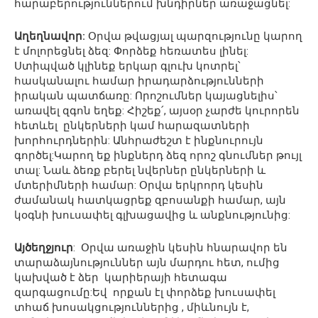
հարաբերություններում խնդիրներ առաջացնել:
Աղեղնավոր:
Օրվա թվացյալ պարզությունը կարող
է մոլորեցնել ձեզ: Փորձեք հեռատես լինել:
Ստիպված կլինեք երկար գլուխ կոտրել՝
հասկանալու համար իրադարձությունների
իրական պատճառը: Որոշումներ կայացնելիս՝
առավել զգոն եղեք: Հիշեք՛, այսօր չարժե կուրորեն
հետևել ընկերների կամ հարազատների
խորհուրդներին: Անհրաժեշտ է ինքնուրույն
գործել:Կարող եք ինքներդ ձեզ որոշ գնումներ թույլ
տալ: Նաև ձեռք բերել նվերներ ընկերների և
մտերիմների համար: Օրվա երկրորդ կեսին
ժամանակ հատկացրեք զբոսանքի համար, այն
կօգնի խուսափել գլխացավից և անքնությունից:
Այծեղջյուր
: Օրվա առաջին կեսին հնարավոր են
տարաձայնություններ այն մարդու հետ, ումից
կախված է ձեր կարիերայի հետագա
զարգացումը:Եվ որքան էլ փորձեք խուսափել
տհաճ խոսակցություններից , միևնույն է,