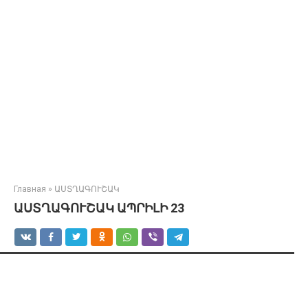
Главная
»
ԱՍՏՂԱԳՈՒՇԱԿ
ԱՍՏՂԱԳՈՒՇԱԿ ԱՊՐԻԼԻ 23