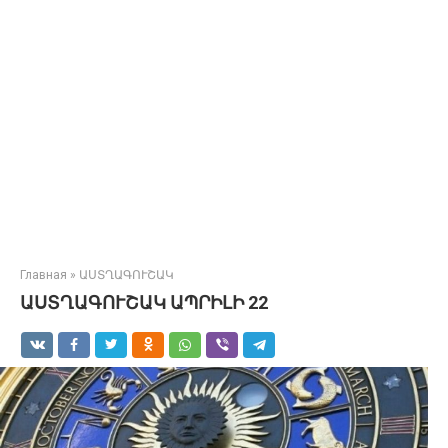
Главная
»
ԱՍՏՂԱԳՈՒՇԱԿ
ԱՍՏՂԱԳՈՒՇԱԿ ԱՊՐԻԼԻ 22