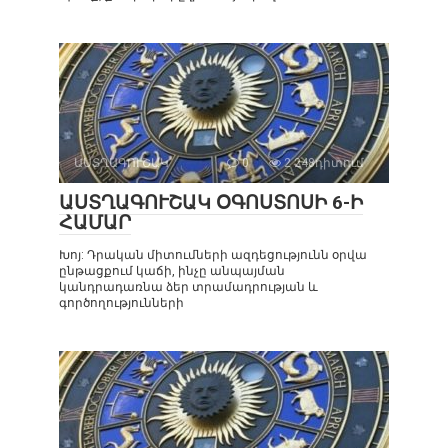
ԱՍՏՂԱԳՈՒՇԱԿ
0
2 248դիտում
ԱՍՏՂԱԳՈՒՇԱԿ ՕԳՈՍՏՈՍԻ 6-Ի
ՀԱՄԱՐ
Խոյ: Դրական միտումների ազդեցությունն օրվա
ընթացքում կաճի, ինչը անպայման
կանդրադառնա ձեր տրամադրության և
գործողությունների