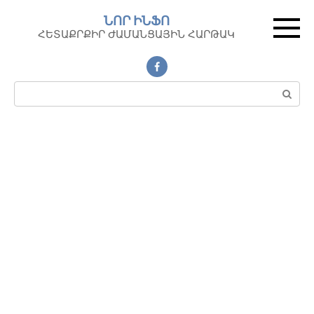
Перейти
ՆՈՐ ԻՆՖՈ
к
ՀԵՏԱՔՐՔԻՐ ԺԱՄԱՆՑԱՅԻՆ ՀԱՐԹԱԿ
контенту
Поиск: