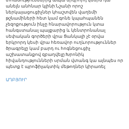
տհաճություններից ապա երկրորդ կեսին դա
անելն անհնար կլինի:Նշանի որոշ
ներկայացուցիչներ կհաշտվեն վաղեմի
թշնամիների հետ կամ գոնե կպահպանեն
չեզոքություն ինչը հնարավորություն կտա
հանգստանալ պայքարից և կենտրոնանալ
սեփական գործերի վրա Ցանկալի չէ օրվա
երկրորդ կեսի վրա հեռավոր ուղևորություններ
ծրագրելը կամ բարդ ու հոգնեցուցիչ
աշխատանքով զբաղվելը:Խրոնիկ
հիվանդությունների սրման վտանգ կա այնպես որ
պետք է պրոֆիլակտիկ մեթոդներ կիրառել:
ԱՂԲՅՈՒՐ