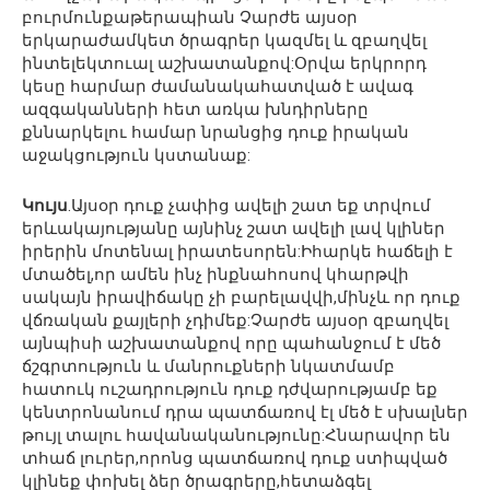
բուրմունքաթերապիան Չարժե այսօր
երկարաժամկետ ծրագրեր կազմել և զբաղվել
ինտելեկտուալ աշխատանքով:Օրվա երկրորդ
կեսը հարմար ժամանակահատված է ավագ
ազգականների հետ առկա խնդիրները
քննարկելու համար նրանցից դուք իրական
աջակցություն կստանաք:
Կույս
.Այսօր դուք չափից ավելի շատ եք տրվում
երևակայությանը այնինչ շատ ավելի լավ կլիներ
իրերին մոտենալ իրատեսորեն:Իհարկե հաճելի է
մտածել,որ ամեն ինչ ինքնահոսով կհարթվի
սակայն իրավիճակը չի բարելավվի,մինչև որ դուք
վճռական քայլերի չդիմեք:Չարժե այսօր զբաղվել
այնպիսի աշխատանքով որը պահանջում է մեծ
ճշգրտություն և մանրուքների նկատմամբ
հատուկ ուշադրություն դուք դժվարությամբ եք
կենտրոնանում դրա պատճառով էլ մեծ է սխալներ
թույլ տալու հավանականությունը:Հնարավոր են
տհաճ լուրեր,որոնց պատճառով դուք ստիպված
կլինեք փոխել ձեր ծրագրերը,հետաձգել