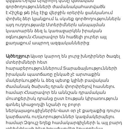
կզգան:Օրվա երկրորդ կեսը վճռական
գործողությունների ժամանակահատվածն
է:Հիշեք թե ինչ էիք վերջին օրերին ցանկանում
փոխել ձեր կյանքում և սկսեք գործողություններն
այդ ուղղությամբ:Մտերիմներն անպայման
կսատարեն ձեզ և կառաջարկեն իրական
օգնություն:Հնարավոր են հաճելի լուրեր այլ
քաղաքում ապրող ազգականներից:
Այծեղջյուր
.Այսօր կարող են լուրջ խնդիրներ ծագել
մտերիմների հետ
հարաբերություններում:Տարաձայնությունների
իրական պատճառը ընկած չէ արտաքին
մակերևույթին և ձեզ պետք կլինի բավական
ժամանակ ծախսել դրան փորփրելով հասնելու
համար:Հնարավոր են աննշան դրամական
մուտքեր,իսկ դրանց ըստ էության կիրառություն
գտնել կհաջողվի նշանի ոչ բոլոր
ներկայացուցիչներին:Վատ օր չէ քաղաքից դուրս
կարճատև ուղևորություններ կազմակերպելու
համար:Զգույշ եղեք համակարգիչների և այլ բարդ
տեխնիկայի հետ,հրաժարվեք էքստրեմալ