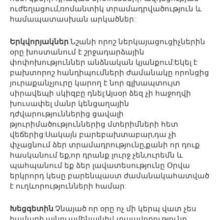
ուժեղացում,ռոմանտիկ տրամադրվածություն և
համապատասխան արկածներ:
Երկվորյակներ
.Նշանի որոշ ներկայացուցիչներին
օրը խոստանում է շրջադարձային
փոփոխություններ անձնական կյանքում:Եկել է
բախտորոշ հանդիպումների ժամանակը որոնցից
յուրաքանչյուրը կարող է նոր գլխապտույտ
սիրավեպի սկիզբը դնել:Այսօր ձեզ չի հաջողվի
խուսափել մանր կենցաղային
դժվարություններից ցավալի
թյուրիմածություններից մտերիմների հետ
վեճերից:Սակայն բարեբախտաբար,դա չի
փչացնում ձեր տրամադրությունը,քանի որ դուք
հասկանում եք,որ դրանք լուրջ չեն,ուրեմն և
պահպանում եք ձեր լավատեսությունը Օրվա
երկրորդ կեսը բարենպաստ ժամանակահատված
է ուղևորությունների համար:
Խեցգետին
.Չնայած որ օրը ոչ մի կերպ վատ չես
համարի,այնուամենայնիվ տպավորությունը