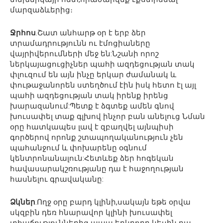
մարզաձևերից։
Ջրհոս
.Շատ անհարթ օր է երբ ձեր
տրամադրությունն ու էմոցիաները
վայրիվերումների մեջ են:Նշանի որոշ
ներկայացուցիչներ պահի ազդեցության տակ
փլուզում են այն ինչը երկար ժամանակ և
փութաջանորեն ստեղծում էին իսկ հետո էլ այլ
պահի ազդեցության տակ իրենք իրենց
խարազանում:Պետք է ձգտեք ամեն գնով
խուսափել տաք գլխով ինչոր բան անելուց Նման
օրը հատկապես լավ է զբաղվել այնպիսի
գործերով որոնք շտապողականություն չեն
պահանջում և փոխարենը օգնում
կենտրոնանալուն:Հետևեք ձեր հոգեկան
հավասարակշռությանը դա է հաջողության
հասնելու գրավականը:
Ձկներ
.Ողջ օրը բարդ կլինի,սակայն եթե օրվա
սկզբին դեռ հնարավոր կլինի խուսափել