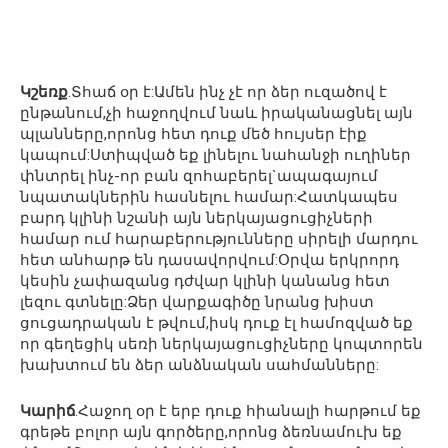
Կշեռք
.Տհաճ օր է:Ամեն ինչ չէ որ ձեր ուզածով է
ընթանում,չի հաջողվում նաև իրականացնել այն
պլանները,որոնց հետ դուք մեծ հույսեր էիք
կապում:Ստիպված եք լինելու նահանջի ուղիներ
փնտրել ինչ-որ բան զոհաբերել`ապագայում
նպատակներին հասնելու համար:Հատկապես
բարդ կլինի նշանի այն ներկայացուցիչների
համար ում հարաբերությունները սիրելի մարդու
հետ անհարթ են դասավորվում:Օրվա երկրորդ
կեսին չափազանց դժվար կլինի կանանց հետ
լեզու գտնելը:Ձեր վարքագիծը նրանց խիստ
ցուցադրական է թվում,իսկ դուք էլ համոզված եք
որ գեղեցիկ սեռի ներկայացուցիչները կոպտորեն
խախտում են ձեր անձնական սահմանները:
Կարիճ
.Հաջող օր է երբ դուք հիանալի հարթում եք
գրեթե բոլոր այն գործերը,որոնց ձեռնամուխ եք