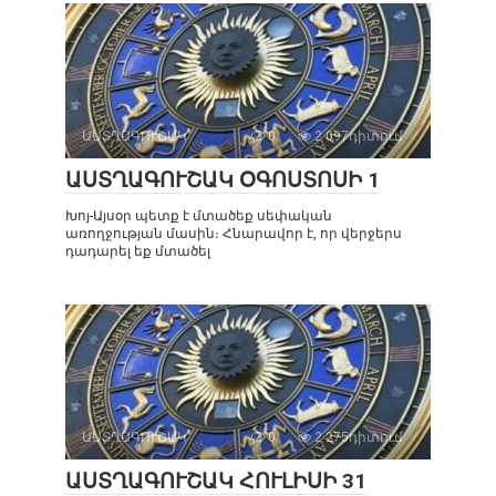
ԱՍՏՂԱԳՈՒՇԱԿ
0
2 097դիտում
ԱՍՏՂԱԳՈՒՇԱԿ ՕԳՈՍՏՈՍԻ 1
Խոյ-Այսօր պետք է մտածեք սեփական
առողջության մասին։ Հնարավոր է, որ վերջերս
դադարել եք մտածել
ԱՍՏՂԱԳՈՒՇԱԿ
0
2 275դիտում
ԱՍՏՂԱԳՈՒՇԱԿ ՀՈՒԼԻՍԻ 31