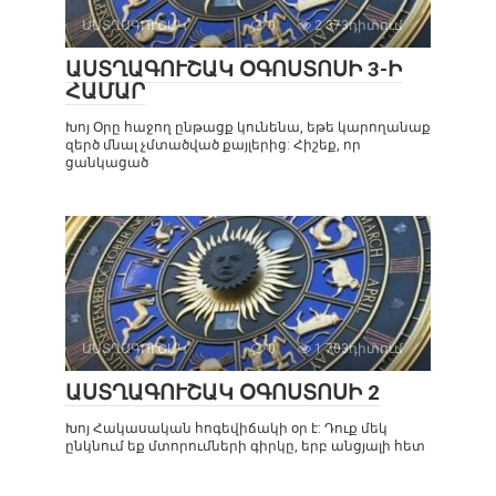
ԱՍՏՂԱԳՈՒՇԱԿ
0
2 373դիտում
ԱՍՏՂԱԳՈՒՇԱԿ ՕԳՈՍՏՈՍԻ 3-Ի
ՀԱՄԱՐ
Խոյ Օրը հաջող ընթացք կունենա, եթե կարողանաք
զերծ մնալ չմտածված քայլերից: Հիշեք, որ
ցանկացած
ԱՍՏՂԱԳՈՒՇԱԿ
0
1 703դիտում
ԱՍՏՂԱԳՈՒՇԱԿ ՕԳՈՍՏՈՍԻ 2
Խոյ Հակասական հոգեվիճակի օր է: Դուք մեկ
ընկնում եք մտորումների գիրկը, երբ անցյալի հետ