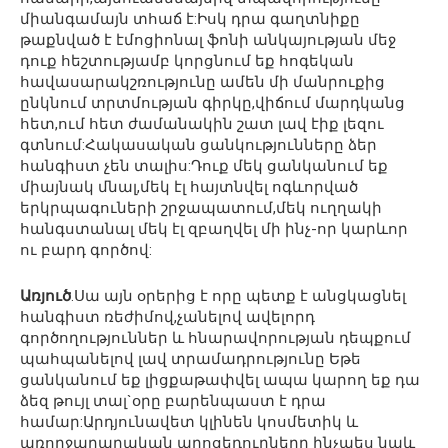
միանգամայն տհաճ է:Իսկ դրա գաղտնիքը
թաքնված է էմոցիոնալ ֆոնի անկայության մեջ
դուք հեշտությամբ կորցնում եք հոգեկան
հավասարակշռությունը ամեն մի մանրուքից
ընկնում տրտմության գիրկը,վիճում մարդկանց
հետ,ում հետ ժամանակին շատ լավ էիք լեզու
գտնում:Հակասական ցանկությունները ձեր
հանգիստ չեն տալիս:Դուք մեկ ցանկանում եք
միայնակ մնալ,մեկ էլ հայտնվել ոգևորված
երկրպագուների շրջապատում,մեկ ուղղակի
հանգստանալ մեկ էլ զբաղվել մի ինչ-որ կարևոր
ու բարդ գործով:
Առյուծ
.Սա այն օրերից է որը պետք է անցկացնել
հանգիստ ռեժիմով,չանելով ավելորդ
գործողություններ և հնարավորության դեպքում
պահպանելով լավ տրամադրությունը Եթե
ցանկանում եք լիցքաթափվել ապա կարող եք դա
ձեզ թույլ տալ`օրը բարենպաստ է դրա
համար:Արդյունավետ կլինեն կոսմետիկ և
առողջարարական պրոցեդուրները ինչպես նաև