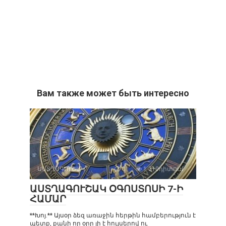
Вам также может быть интересно
ԱՍՏՂԱԳՈՒՇԱԿ
0
1 310դիտում
ԱՍՏՂԱԳՈՒՇԱԿ ՕԳՈՍՏՈՍԻ 7-Ի
ՀԱՄԱՐ
**Խոյ.** Այսօր ձեզ առաջին հերթին համբերություն է
պետք, քանի որ օրը լի է հույսերով ու