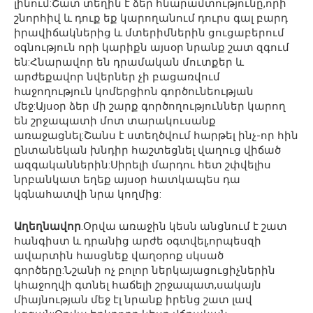
լինում:Շատ տեղին է ձեր հնարամտությունը,որի
շնորհիվ և դուք եք կարողանում դուրս գալ բարդ
իրավիճակներից և մտերիմներին ցուցաբերում
օգնություն որի կարիքն այսօր նրանք շատ զգում
են:Հնարավոր են դրամական մուտքեր և
արժեքավոր նվերներ չի բացառվում
հաջողություն կոմերցիոն գործունեության
մեջ:Այսօր ձեր մի շարք գործողություններ կարող
են շրջապատի մոտ տարակուսանք
առաջացնել:Շանս է ստեղծվում հարթել ինչ-որ հին
ընտանեկան խնդիր հաշտեցնել վաղուց վիճած
ազգականներին:Սիրելի մարդու հետ շփվելիս
նրբանկատ եղեք այսօր հատկապես դա
կգնահատվի նրա կողմից:
Աղեղնավոր
.Օրվա առաջին կեսն անցնում է շատ
հանգիստ և դրանից արժե օգտվել,որպեսզի
ավարտին հասցնեք վաղօրոք սկսած
գործերը:Նշանի ոչ բոլոր ներկայացուցիչներին
կհաջողվի գտնել հաճելի շրջապատ,սակայն
միայնության մեջ էլ նրանք իրենց շատ լավ