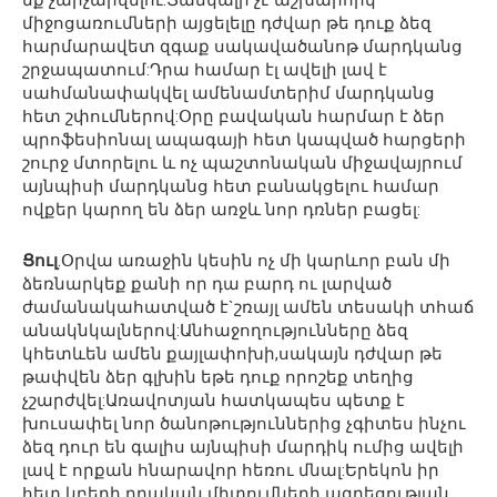
եք չարչարվելու:Ցանկալի չէ աշխարհիկ
միջոցառումների այցելելը դժվար թե դուք ձեզ
հարմարավետ զգաք սակավածանոթ մարդկանց
շրջապատում:Դրա համար էլ ավելի լավ է
սահմանափակվել ամենամտերիմ մարդկանց
հետ շփումներով:Օրը բավական հարմար է ձեր
պրոֆեսիոնալ ապագայի հետ կապված հարցերի
շուրջ մտորելու և ոչ պաշտոնական միջավայրում
այնպիսի մարդկանց հետ բանակցելու համար
ովքեր կարող են ձեր առջև նոր դռներ բացել:
Ցուլ
.Օրվա առաջին կեսին ոչ մի կարևոր բան մի
ձեռնարկեք քանի որ դա բարդ ու լարված
ժամանակահատված է`շռայլ ամեն տեսակի տհաճ
անակնկալներով:Անհաջողությունները ձեզ
կհետևեն ամեն քայլափոխի,սակայն դժվար թե
թափվեն ձեր գլխին եթե դուք որոշեք տեղից
չշարժվել:Առավոտյան հատկապես պետք է
խուսափել նոր ծանոթություններից չգիտես ինչու
ձեզ դուր են գալիս այնպիսի մարդիկ ումից ավելի
լավ է որքան հնարավոր հեռու մնալ:Երեկոն իր
հետ կբերի դրական միտումների ազդեցության