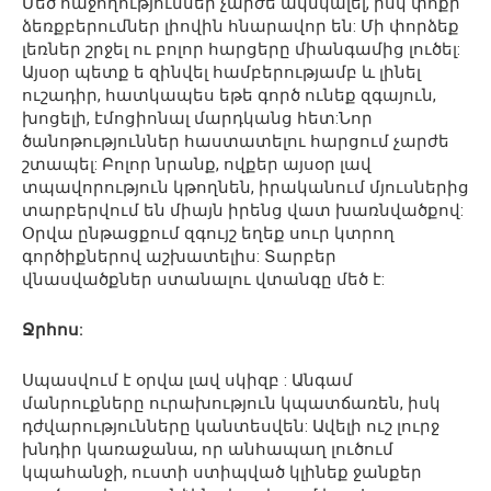
Մեծ հաջողություններ չարժե ակնկալել, իսկ փոքր
ձեռքբերումներ լիովին հնարավոր են: Մի փորձեք
լեռներ շրջել ու բոլոր հարցերը միանգամից լուծել:
Այսօր պետք ե զինվել համբերությամբ և լինել
ուշադիր, հատկապես եթե գործ ունեք զգայուն,
խոցելի, էմոցիոնալ մարդկանց հետ:Նոր
ծանոթություններ հաստատելու հարցում չարժե
շտապել: Բոլոր նրանք, ովքեր այսօր լավ
տպավորություն կթողնեն, իրականում մյուսներից
տարբերվում են միայն իրենց վատ խառնվածքով:
Օրվա ընթացքում զգույշ եղեք սուր կտրող
գործիքներով աշխատելիս: Տարբեր
վնասվածքներ ստանալու վտանգը մեծ է:
Ջրհոս:
Սպասվում է օրվա լավ սկիզբ : Անգամ
մանրուքները ուրախություն կպատճառեն, իսկ
դժվարությունները կանտեսվեն: Ավելի ուշ լուրջ
խնդիր կառաջանա, որ անհապաղ լուծում
կպահանջի, ուստի ստիպված կլինեք ջանքեր