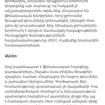
գործադրել, առանձին դեպքերում խորհուրդ
կհարցնեք այն մարդուց, ով հակված չէ
անշահախնդրորեն օգնել ձեզ: Հնարավոր են
ֆինանսական խնդիրներ, որոշ ջրհոսներ
ծրագրած գնումները կհետաձգեն :Սիրելիի հետ
շփումը կուրախացնի ձեզ: Միայնակ ջրհոսներին
խորհուրդ է տրվում մասնակցել հավաքույթների,
հետաքրքիր ծանոթությունների
հավանականությունը մեծ է: Հագնվեք եղանակին
համապատախան:
Ձկներ:
Օրը բարենպաստ է ֆինանսական հարցերը
կարգավորելու, ինչպես նաև բիզնես ծրագրեր
մշակելու համար: Հնարավոր են հաջող գնումներ
և շահավետ ներդրումներ: Գործարարի ձեր
հոտառությունը վստահաբար չի դավաճանի: Իսկ
ստեղծագոծական մոտեցում և երևակայություն
պահանջող հարցերում պատկերը փոքր-ինչ այլ
է:Հարազատ մարդու հետ ունեցած աննշան վեճը