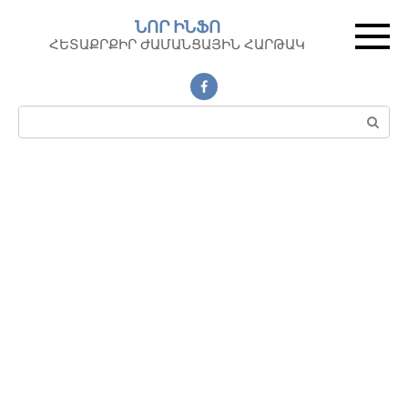
Перейти
ՆՈՐ ԻՆՖՈ
к
ՀԵՏԱՔՐՔԻՐ ԺԱՄԱՆՑԱՅԻՆ ՀԱՐԹԱԿ
контенту
Поиск: