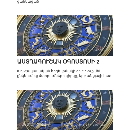
ցանկացած
ԱՍՏՂԱԳՈՒՇԱԿ
0
1 700դիտում
ԱՍՏՂԱԳՈՒՇԱԿ ՕԳՈՍՏՈՍԻ 2
Խոյ Հակասական հոգեվիճակի օր է: Դուք մեկ
ընկնում եք մտորումների գիրկը, երբ անցյալի հետ
ԱՍՏՂԱԳՈՒՇԱԿ
0
2 097դիտում