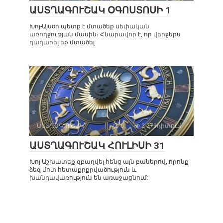
ԱՍՏՂԱԳՈՒՇԱԿ ՕԳՈՍՏՈՍԻ 1
Խոյ-Այսօր պետք է մտածեք սեփական
առողջության մասին։ Հնարավոր է, որ վերջերս
դադարել եք մտածել
ԱՍՏՂԱԳՈՒՇԱԿ
0
2 273դիտում
ԱՍՏՂԱԳՈՒՇԱԿ ՀՈՒԼԻՍԻ 31
Խոյ Աշխատեք զբաղվել հենց այն բաներով, որոնք
ձեզ մոտ հետաքրքրվածություն և
խանդավառություն են առաջացնում: