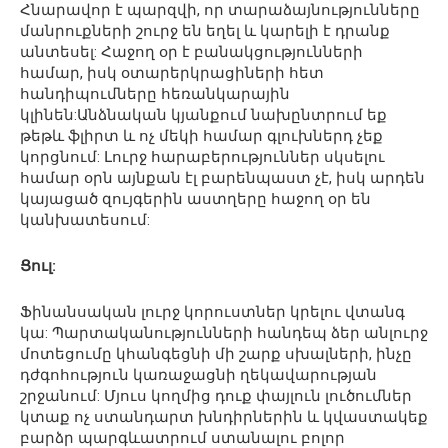
Հնարավոր է պարզվի, որ տարաձայնությունները
մանրուքների շուրջ են եղել և կարելի է դրանք
անտեսել: Հաջող օր է բանակցությունների
համար, իսկ օտարերկրացիների հետ
հանդիպումները հեռանկարային
կլինեն:Անձնական կյանքում նախընտրում եք
թեթև ֆլիրտ և ոչ մեկի համար գլուխներդ չեք
կորցնում: Լուրջ հարաբերություններ սկսելու
համար օրն այնքան էլ բարենպաստ չէ, իսկ արդեն
կայացած զույգերին աստղերը հաջող օր են
կանխատեսում:
Ցուլ:
Ֆինանսական լուրջ կորուստներ կրելու վտանգ
կա: Պարտականությունների հանդեպ ձեր անլուրջ
մոտեցումը կհանգեցնի մի շարք սխալների, ինչը
դժգոհություն կառաջացնի ղեկավարության
շրջանում: Մյուս կողմից դուք փայլուն լուծումներ
կտաք ոչ ստանդարտ խնդիրներին և կվաստակեք
բարձր պարգևատրում ստանալու բոլոր