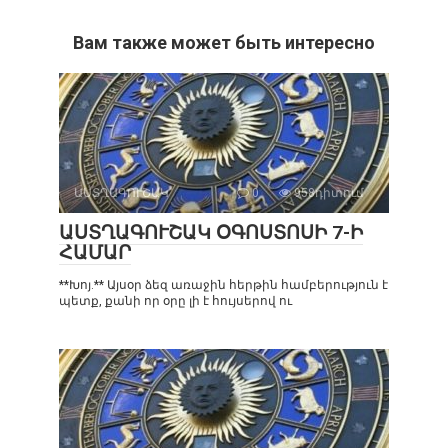
Вам также может быть интересно
ԱՍՏՂԱԳՈՒՇԱԿ
0
958դիտում
ԱՍՏՂԱԳՈՒՇԱԿ ՕԳՈՍՏՈՍԻ 7-Ի
ՀԱՄԱՐ
**Խոյ.** Այսօր ձեզ առաջին հերթին համբերություն է
պետք, քանի որ օրը լի է հույսերով ու