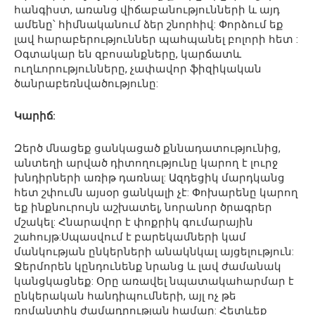
հանգիստ, առանց վիճաբանությունների և այդ
ամենը՝ հիմնականում ձեր շնորհիվ: Փորձում եք
լավ հարաբերություններ պահպանել բոլորի հետ :
Օգտակար են զբոսանքները, կարճատև
ուղևորությունները, չափավոր ֆիզիկական
ծանրաբեռնվածությունը:
Կարիճ:
Զերծ մնացեք ցանկացած քննադատությունից,
անտեղի արված դիտողությունը կարող է լուրջ
խնդիրների առիթ դառնալ: Ազդեցիկ մարդկանց
հետ շփումն այսօր ցանկալի չէ: Փոխարենը կարող
եք ինքնուրույն աշխատել, նորանոր ծրագրեր
մշակել: Հնարավոր է փոքրիկ գումարային
շահույթ:Սպասվում է բարեկամների կամ
մանկության ընկերների անակնկալ այցելություն:
Ջերմորեն կընդունենք նրանց և լավ ժամանակ
կանցկացնեք: Օրը առավել նպատակահարմար է
ընկերական հանդիպումների, այլ ոչ թե
ռոմանտիկ ժամադրության համար: Հետևեք