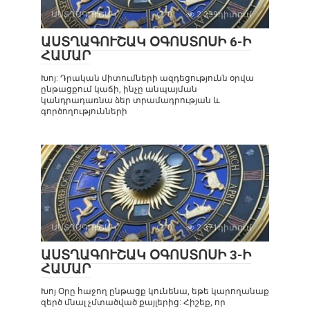
ԱՍՏՂԱԳՈՒՇԱԿ
0
2 239դիտում
ԱՍՏՂԱԳՈՒՇԱԿ ՕԳՈՍՏՈՍԻ 6-Ի
ՀԱՄԱՐ
Խոյ: Դրական միտումների ազդեցությունն օրվա
ընթացքում կաճի, ինչը անպայման
կանդրադառնա ձեր տրամադրության և
գործողությունների
ԱՍՏՂԱԳՈՒՇԱԿ
0
2 371դիտում
ԱՍՏՂԱԳՈՒՇԱԿ ՕԳՈՍՏՈՍԻ 3-Ի
ՀԱՄԱՐ
Խոյ Օրը հաջող ընթացք կունենա, եթե կարողանաք
զերծ մնալ չմտածված քայլերից: Հիշեք, որ