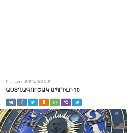
Главная
»
ԱՍՏՂԱԳՈՒՇԱԿ
ԱՍՏՂԱԳՈՒՇԱԿ ԱՊՐԻԼԻ 10