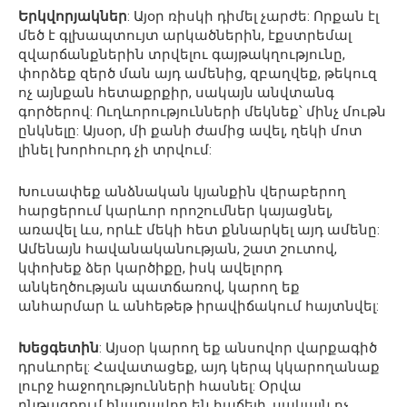
Երկվորյակներ
: Այօր ռիսկի դիմել չարժե: Որքան էլ
մեծ է գլխապտույտ արկածներին, էքստրեմալ
զվարճանքներին տրվելու գայթակղությունը,
փորձեք զերծ ման այդ ամենից, զբաղվեք, թեկուզ
ոչ այնքան հետաքրքիր, սակայն անվտանգ
գործերով: Ուղևորությունների մեկնեք՝ մինչ մութն
ընկնելը: Այսօր, մի քանի ժամից ավել, ղեկի մոտ
լինել խորհուրդ չի տրվում:
Խուսափեք անձնական կյանքին վերաբերող
հարցերում կարևոր որոշումներ կայացնել,
առավել ևս, որևէ մեկի հետ քննարկել այդ ամենը:
Ամենայն հավանականության, շատ շուտով,
կփոխեք ձեր կարծիքը, իսկ ավելորդ
անկեղծության պատճառով, կարող եք
անհարմար և անհեթեթ իրավիճակում հայտնվել:
Խեցգետին
: Այսօր կարող եք անսովոր վարքագիծ
դրսևորել: Հավատացեք, այդ կերպ կկարողանաք
լուրջ հաջողությունների հասնել: Օրվա
ընթացքում հնարավոր են հաճելի, սակայն ոչ