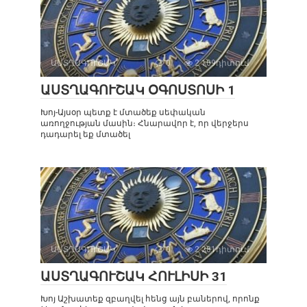
ԱՍՏՂԱԳՈՒՇԱԿ
0
2 109դիտում
ԱՍՏՂԱԳՈՒՇԱԿ ՕԳՈՍՏՈՍԻ 1
Խոյ-Այսօր պետք է մտածեք սեփական
առողջության մասին։ Հնարավոր է, որ վերջերս
դադարել եք մտածել
ԱՍՏՂԱԳՈՒՇԱԿ
0
2 281դիտում
ԱՍՏՂԱԳՈՒՇԱԿ ՀՈՒԼԻՍԻ 31
Խոյ Աշխատեք զբաղվել հենց այն բաներով, որոնք