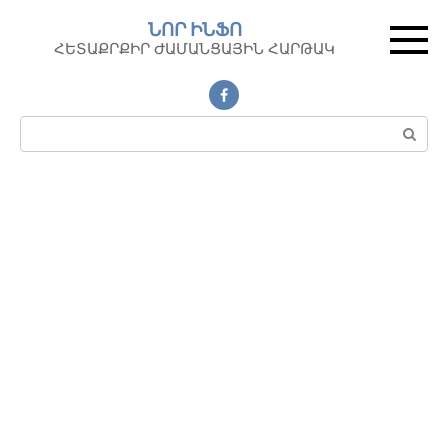
Перейти
ՆՈՐ ԻՆՖՈ
к
ՀԵՏԱՔՐՔԻՐ ԺԱՄԱՆՑԱՅԻՆ ՀԱՐԹԱԿ
контенту
Поиск: