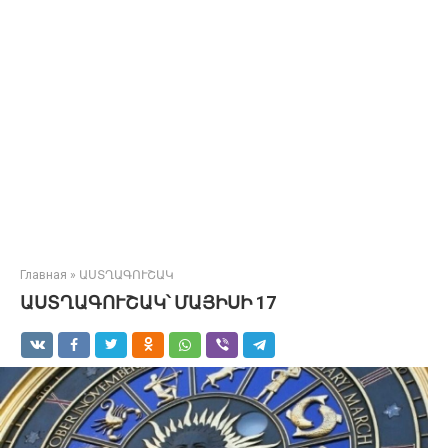
Главная
»
ԱՍՏՂԱԳՈՒՇԱԿ
ԱՍՏՂԱԳՈՒՇԱԿ՝ ՄԱՅԻՍԻ 17