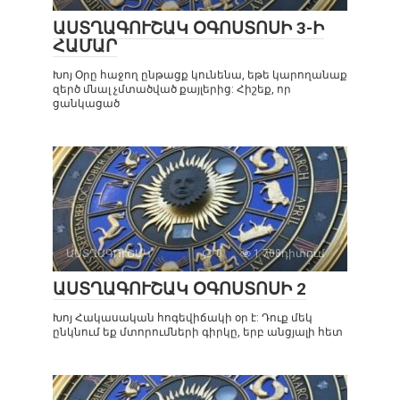
ԱՍՏՂԱԳՈՒՇԱԿ ՕԳՈՍՏՈՍԻ 3-Ի
ՀԱՄԱՐ
Խոյ Օրը հաջող ընթացք կունենա, եթե կարողանաք
զերծ մնալ չմտածված քայլերից: Հիշեք, որ
ցանկացած
ԱՍՏՂԱԳՈՒՇԱԿ
0
1 708դիտում
ԱՍՏՂԱԳՈՒՇԱԿ ՕԳՈՍՏՈՍԻ 2
Խոյ Հակասական հոգեվիճակի օր է: Դուք մեկ
ընկնում եք մտորումների գիրկը, երբ անցյալի հետ