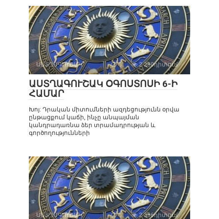
ԱՍՏՂԱԳՈՒՇԱԿ
0
2 280դիտում
ԱՍՏՂԱԳՈՒՇԱԿ ՕԳՈՍՏՈՍԻ 6-Ի
ՀԱՄԱՐ
Խոյ: Դրական միտումների ազդեցությունն օրվա
ընթացքում կաճի, ինչը անպայման
կանդրադառնա ձեր տրամադրության և
գործողությունների
ԱՍՏՂԱԳՈՒՇԱԿ
0
2 386դիտում