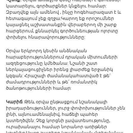
կատարելու, գործարքներ կնքելու համար:
Զբաղվեք այն ամենով , ինչը հոգեհարազատ է և
հետագայում չեք զղջա:Կարող եք որոշումներ
կայացնել աշխատանքին վերաբերող մի շարք
հարցերում, քննարկել գործունեության ոլորտը
փոխելու հնարավորությունները:
Օրվա երկրորդ կեսին անձնական
հարաբերություններում դրական միտումների
ազդեցությունը կմեծանա: Նշանի շատ
ներկայացուցիչներ իրենց լիարժեք երջանիկ
կզգան: Հրաշալի ժամանակահատված է թե՛
ժամադրությունների և թե՛ ռոմանտիկ
ծանոթությունների համար:
Կարիճ
: Թեև օրվա ընթացքում նշանակալի
իրադարձություններ, լուրջ փոփոխություններ չեն
լինի, այնուամենայնիվ, հաճելի պահեր
կստեղծվեն: Չեք կորցնի լավատեսությունը,
ուրախանալու համար նորանոր առիթներ
կգտնեք:Այսօր շատերը կցանկանան մտերմանալ