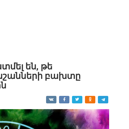
մել են, թե
նշանների բախտը
ին