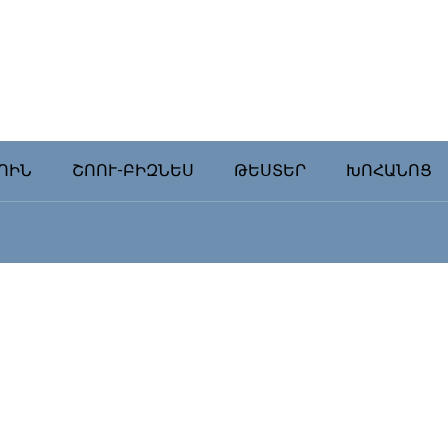
ՈԻՆ
ՇՈՈՒ-ԲԻԶՆԵՍ
ԹԵՍՏԵՐ
ԽՈՀԱՆՈՑ