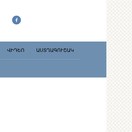
ՎԻԴԵՈ
ԱՍՏՂԱԳՈՒՇԱԿ