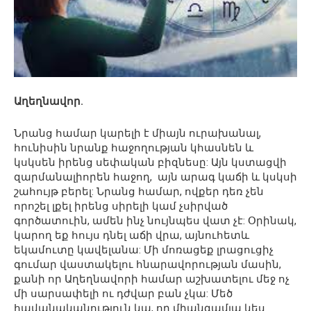
Աղեղնավոր.
Նրանց համար կարելի է միայն ուրախանալ,
հունիսին նրանք հաջողության կհասնեն և
կսկսեն իրենց սեփական բիզնեսը: Այն կստացվի
զարմանալիորեն հաջող, այն արագ կաճի և կսկսի
շահույթ բերել: Նրանց համար, ովքեր դեռ չեն
որոշել լքել իրենց սիրելի կամ չսիրված
գործատուին, ամեն ինչ նույնպես վատ չէ: Օրինակ,
կարող եք հույս դնել աճի վրա, այնուհետև
եկամուտը կավելանա: Մի մոռացեք լրացուցիչ
գումար վաստակելու հնարավորության մասին,
քանի որ Աղեղնավորի համար աշխատելու մեջ ոչ
մի սարսափելի ու դժվար բան չկա: Մեծ
հավանականություն կա, որ միանգամյա կես