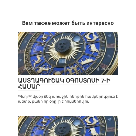
Вам также может быть интересно
ԱՍՏՂԱԳՈՒՇԱԿ
0
2 044դիտում
ԱՍՏՂԱԳՈՒՇԱԿ ՕԳՈՍՏՈՍԻ 7-Ի
ՀԱՄԱՐ
**Խոյ.** Այսօր ձեզ առաջին հերթին համբերություն է
պետք, քանի որ օրը լի է հույսերով ու