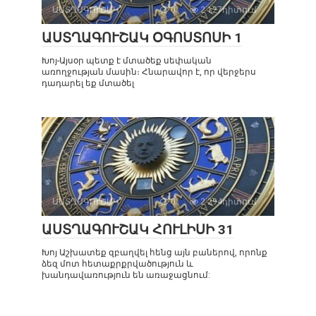
ԱՍՏՂԱԳՈՒՇԱԿ
0
2 127դիտում
ԱՍՏՂԱԳՈՒՇԱԿ ՕԳՈՍՏՈՍԻ 1
Խոյ-Այսօր պետք է մտածեք սեփական
առողջության մասին։ Հնարավոր է, որ վերջերս
դադարել եք մտածել
ԱՍՏՂԱԳՈՒՇԱԿ
0
2 294դիտում
ԱՍՏՂԱԳՈՒՇԱԿ ՀՈՒԼԻՍԻ 31
Խոյ Աշխատեք զբաղվել հենց այն բաներով, որոնք
ձեզ մոտ հետաքրքրվածություն և
խանդավառություն են առաջացնում: