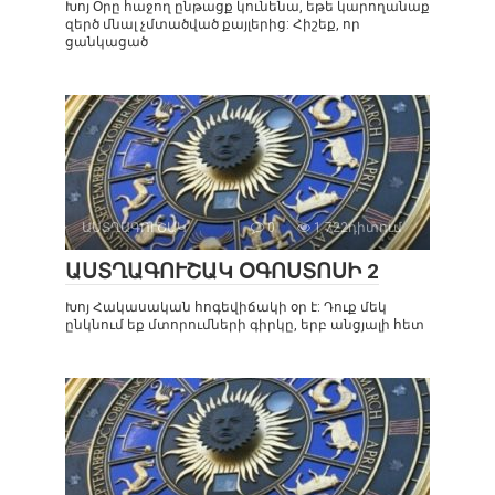
Խոյ Օրը հաջող ընթացք կունենա, եթե կարողանաք
զերծ մնալ չմտածված քայլերից: Հիշեք, որ
ցանկացած
ԱՍՏՂԱԳՈՒՇԱԿ
0
1 722դիտում
ԱՍՏՂԱԳՈՒՇԱԿ ՕԳՈՍՏՈՍԻ 2
Խոյ Հակասական հոգեվիճակի օր է: Դուք մեկ
ընկնում եք մտորումների գիրկը, երբ անցյալի հետ