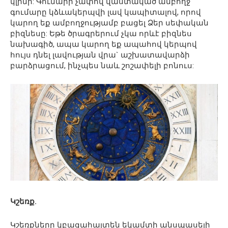
կլինի: Գումարի չափով վաստակած ամբողջ
գումարը կձևակերպվի լավ կապիտալով, որով
կարող եք ամբողջությամբ բացել Ձեր սեփական
բիզնեսը: Եթե ​​ծրագրերում չկա որևէ բիզնես
նախագիծ, ապա կարող եք ապահով կերպով
հույս դնել լավության վրա` աշխատավարձի
բարձրացում, ինչպես նաև շոշափելի բոնուս:
Կշեռք.
Կշեռքները կբացահայտեն եկամտի անսպասելի