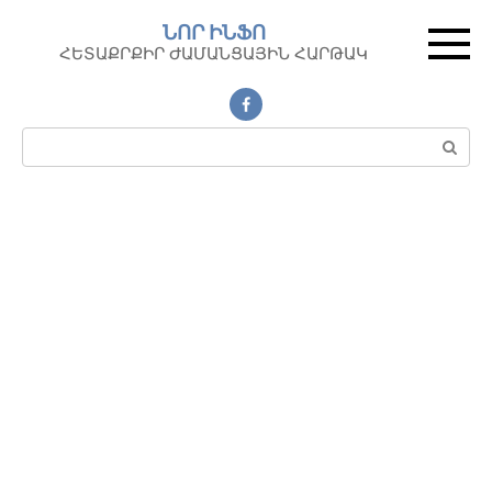
Перейти
ՆՈՐ ԻՆՖՈ
к
ՀԵՏԱՔՐՔԻՐ ԺԱՄԱՆՑԱՅԻՆ ՀԱՐԹԱԿ
контенту
Поиск: