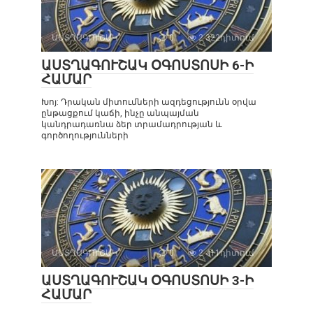
ԱՍՏՂԱԳՈՒՇԱԿ
0
2 322դիտում
ԱՍՏՂԱԳՈՒՇԱԿ ՕԳՈՍՏՈՍԻ 6-Ի
ՀԱՄԱՐ
Խոյ: Դրական միտումների ազդեցությունն օրվա
ընթացքում կաճի, ինչը անպայման
կանդրադառնա ձեր տրամադրության և
գործողությունների
ԱՍՏՂԱԳՈՒՇԱԿ
0
2 411դիտում
ԱՍՏՂԱԳՈՒՇԱԿ ՕԳՈՍՏՈՍԻ 3-Ի
ՀԱՄԱՐ