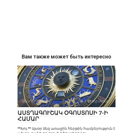
Вам также может быть интересно
ԱՍՏՂԱԳՈՒՇԱԿ
0
1 964դիտում
ԱՍՏՂԱԳՈՒՇԱԿ ՕԳՈՍՏՈՍԻ 7-Ի
ՀԱՄԱՐ
**Խոյ.** Այսօր ձեզ առաջին հերթին համբերություն է