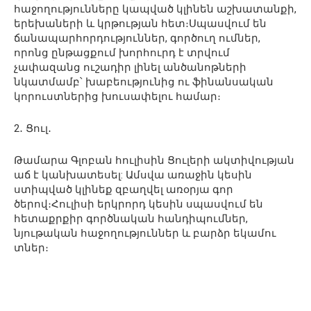
հաջողությունները կապված կլինեն աշխատանքի,
երեխաների և կրթության հետ։Սպասվում են
ճանապարհորդություններ, գործուղ ումներ,
որոնց ընթացքում խորհուրդ է տրվում
չափազանց ուշադիր լինել անծանոթների
նկատմամբ՝ խաբեությունից ու ֆինանսական
կորուստներից խուսափելու համար։
2․ Ցուլ․
Թամարա Գլոբան հուլիսին Ցուլերի ակտիվության
աճ է կանխատեսել: Ամսվա առաջին կեսին
ստիպված կլինեք զբաղվել առօրյա գոր
ծերով։Հուլիսի երկրորդ կեսին սպասվում են
հետաքրքիր գործնական հանդիպումներ,
նյութական հաջողություններ և բարձր եկամու
տներ։