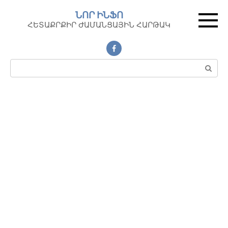
Перейти
ՆՈՐ ԻՆՖՈ
к
ՀԵՏԱՔՐՔԻՐ ԺԱՄԱՆՑԱՅԻՆ ՀԱՐԹԱԿ
контенту
Поиск: