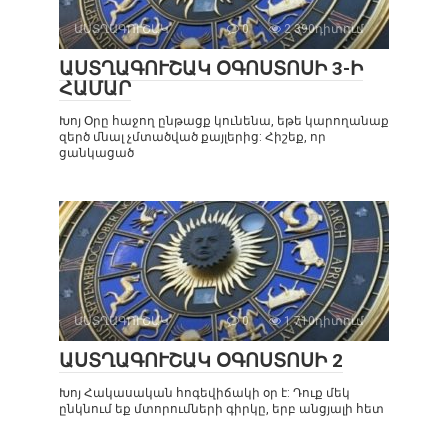
ԱՍՏՂԱԳՈՒՇԱԿ
0
2 390դիտում
ԱՍՏՂԱԳՈՒՇԱԿ ՕԳՈՍՏՈՍԻ 3-Ի
ՀԱՄԱՐ
Խոյ Օրը հաջող ընթացք կունենա, եթե կարողանաք
զերծ մնալ չմտածված քայլերից: Հիշեք, որ
ցանկացած
ԱՍՏՂԱԳՈՒՇԱԿ
0
1 710դիտում
ԱՍՏՂԱԳՈՒՇԱԿ ՕԳՈՍՏՈՍԻ 2
Խոյ Հակասական հոգեվիճակի օր է: Դուք մեկ
ընկնում եք մտորումների գիրկը, երբ անցյալի հետ