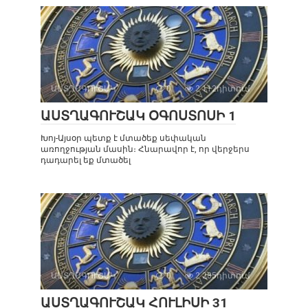
ԱՍՏՂԱԳՈՒՇԱԿ
0
2 112դիտում
ԱՍՏՂԱԳՈՒՇԱԿ ՕԳՈՍՏՈՍԻ 1
Խոյ-Այսօր պետք է մտածեք սեփական
առողջության մասին։ Հնարավոր է, որ վերջերս
դադարել եք մտածել
ԱՍՏՂԱԳՈՒՇԱԿ
0
2 285դիտում
ԱՍՏՂԱԳՈՒՇԱԿ ՀՈՒԼԻՍԻ 31