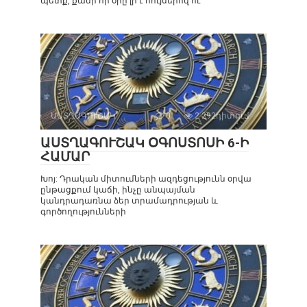
պետք, քանի որ օրը լի է հույսերով ու
ԱՍՏՂԱԳՈՒՇԱԿ
0
2 292դիտում
ԱՍՏՂԱԳՈՒՇԱԿ ՕԳՈՍՏՈՍԻ 6-Ի
ՀԱՄԱՐ
Խոյ: Դրական միտումների ազդեցությունն օրվա
ընթացքում կաճի, ինչը անպայման
կանդրադառնա ձեր տրամադրության և
գործողությունների