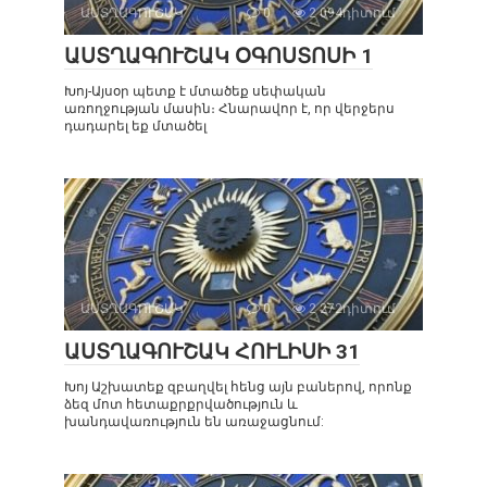
ԱՍՏՂԱԳՈՒՇԱԿ
0
2 094դիտում
ԱՍՏՂԱԳՈՒՇԱԿ ՕԳՈՍՏՈՍԻ 1
Խոյ-Այսօր պետք է մտածեք սեփական
առողջության մասին։ Հնարավոր է, որ վերջերս
դադարել եք մտածել
ԱՍՏՂԱԳՈՒՇԱԿ
0
2 272դիտում
ԱՍՏՂԱԳՈՒՇԱԿ ՀՈՒԼԻՍԻ 31
Խոյ Աշխատեք զբաղվել հենց այն բաներով, որոնք
ձեզ մոտ հետաքրքրվածություն և
խանդավառություն են առաջացնում: