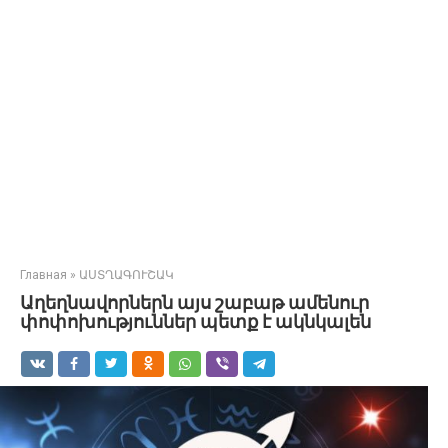
Главная
»
ԱՍՏՂԱԳՈՒՇԱԿ
Աղեղնավորներն այս շաբաթ ամենուր
փոփոխություններ պետք է ակնկալեն