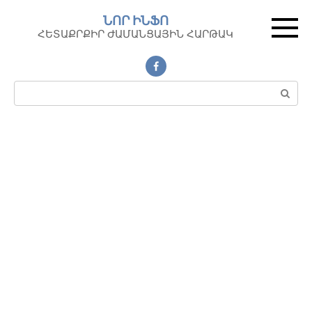
Перейти
ՆՈՐ ԻՆՖՈ
к
ՀԵՏԱՔՐՔԻՐ ԺԱՄԱՆՑԱՅԻՆ ՀԱՐԹԱԿ
контенту
Поиск: