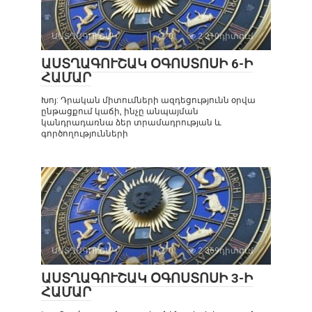
ԱՍՏՂԱԳՈՒՇԱԿ
0
2 210դիտում
ԱՍՏՂԱԳՈՒՇԱԿ ՕԳՈՍՏՈՍԻ 6-Ի
ՀԱՄԱՐ
Խոյ: Դրական միտումների ազդեցությունն օրվա
ընթացքում կաճի, ինչը անպայման
կանդրադառնա ձեր տրամադրության և
գործողությունների
ԱՍՏՂԱԳՈՒՇԱԿ
0
2 369դիտում
ԱՍՏՂԱԳՈՒՇԱԿ ՕԳՈՍՏՈՍԻ 3-Ի
ՀԱՄԱՐ