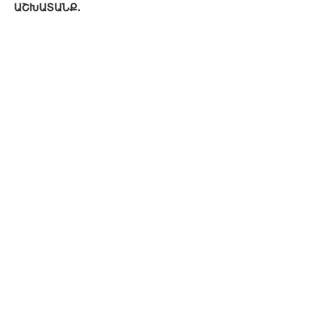
ԱՇԽԱՏԱՆՔ․