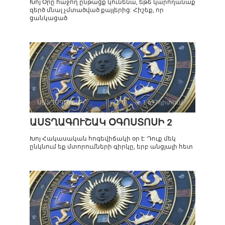
Խոյ Օրը հաջող ընթացք կունենա, եթե կարողանաք
զերծ մնալ չմտածված քայլերից: Հիշեք, որ
ցանկացած
ԱՍՏՂԱԳՈՒՇԱԿ
0
1 697դիտում
ԱՍՏՂԱԳՈՒՇԱԿ ՕԳՈՍՏՈՍԻ 2
Խոյ Հակասական հոգեվիճակի օր է: Դուք մեկ
ընկնում եք մտորումների գիրկը, երբ անցյալի հետ