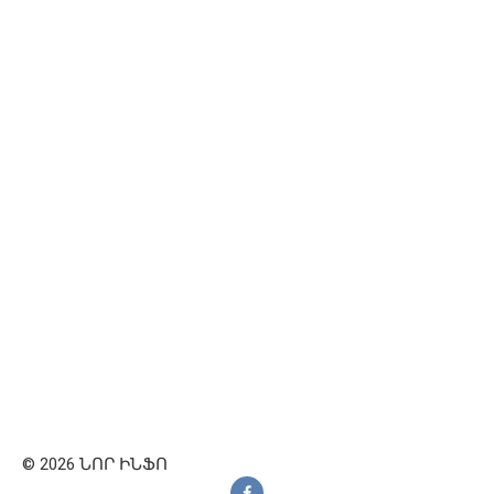
© 2026 ՆՈՐ ԻՆՖՈ