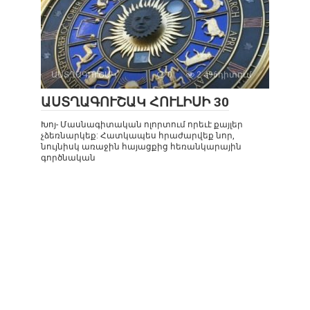
ԱՍՏՂԱԳՈՒՇԱԿ
0
2 496դիտում
ԱՍՏՂԱԳՈՒՇԱԿ ՀՈՒԼԻՍԻ 30
Խոյ- Մասնագիտական ոլորտում որեւէ քայլեր
չձեռնարկեք: Հատկապես հրաժարվեք նոր,
նույնիսկ առաջին հայացքից հեռանկարային
գործնական