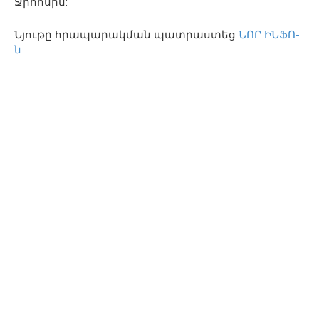
Ջրհոսին:
Նյութը հրապարակման պատրաստեց
ՆՈՐ ԻՆՖՈ-
ն