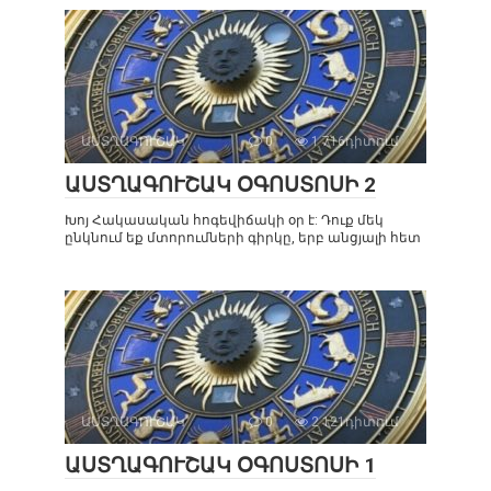
ԱՍՏՂԱԳՈՒՇԱԿ
0
1 716դիտում
ԱՍՏՂԱԳՈՒՇԱԿ ՕԳՈՍՏՈՍԻ 2
Խոյ Հակասական հոգեվիճակի օր է: Դուք մեկ
ընկնում եք մտորումների գիրկը, երբ անցյալի հետ
ԱՍՏՂԱԳՈՒՇԱԿ
0
2 121դիտում
ԱՍՏՂԱԳՈՒՇԱԿ ՕԳՈՍՏՈՍԻ 1