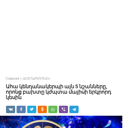
Главная
»
ԱՍՏՂԱԳՈՒՇԱԿ
Ահա կենդանակերպի այն 5 նշանները,
որոնց բախտը կժպտա մայիսի երկրորդ
կեսին