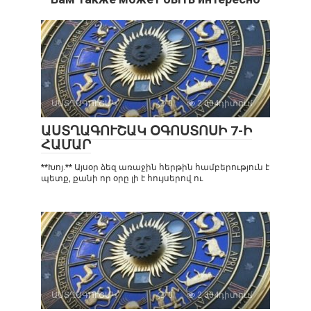
ԱՍՏՂԱԳՈՒՇԱԿ
0
2 004դիտում
ԱՍՏՂԱԳՈՒՇԱԿ ՕԳՈՍՏՈՍԻ 7-Ի
ՀԱՄԱՐ
**Խոյ.** Այսօր ձեզ առաջին հերթին համբերություն է
պետք, քանի որ օրը լի է հույսերով ու
ԱՍՏՂԱԳՈՒՇԱԿ
0
2 304դիտում