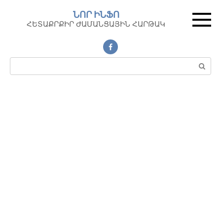
Перейти
ՆՈՐ ԻՆՖՈ
к
ՀԵՏԱՔՐՔԻՐ ԺԱՄԱՆՑԱՅԻՆ ՀԱՐԹԱԿ
контенту
Поиск: