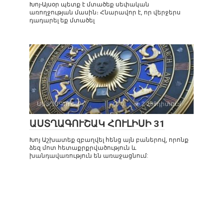
Խոյ-Այսօր պետք է մտածեք սեփական
առողջության մասին։ Հնարավոր է, որ վերջերս
դադարել եք մտածել
ԱՍՏՂԱԳՈՒՇԱԿ
0
2 288դիտում
ԱՍՏՂԱԳՈՒՇԱԿ ՀՈՒԼԻՍԻ 31
Խոյ Աշխատեք զբաղվել հենց այն բաներով, որոնք
ձեզ մոտ հետաքրքրվածություն և
խանդավառություն են առաջացնում: