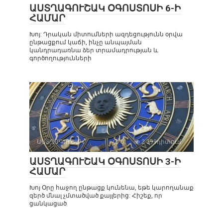
ԱՍՏՂԱԳՈՒՇԱԿ ՕԳՈՍՏՈՍԻ 6-Ի
ՀԱՄԱՐ
Խոյ: Դրական միտումների ազդեցությունն օրվա
ընթացքում կաճի, ինչը անպայման
կանդրադառնա ձեր տրամադրության և
գործողությունների
ԱՍՏՂԱԳՈՒՇԱԿ
0
2 399դիտում
ԱՍՏՂԱԳՈՒՇԱԿ ՕԳՈՍՏՈՍԻ 3-Ի
ՀԱՄԱՐ
Խոյ Օրը հաջող ընթացք կունենա, եթե կարողանաք
զերծ մնալ չմտածված քայլերից: Հիշեք, որ
ցանկացած