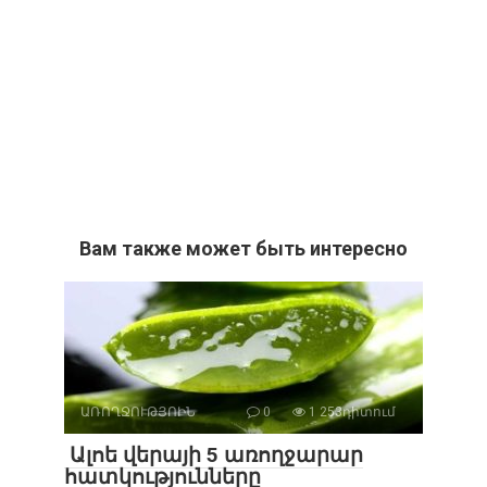
Вам также может быть интересно
ԱՌՈՂՋՈՒԹՅՈԻՆ
0
1 253դիտում
Ալոե վերայի 5 առողջարար
հատկությունները