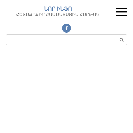
Перейти
ՆՈՐ ԻՆՖՈ
к
ՀԵՏԱՔՐՔԻՐ ԺԱՄԱՆՑԱՅԻՆ ՀԱՐԹԱԿ
контенту
Поиск: