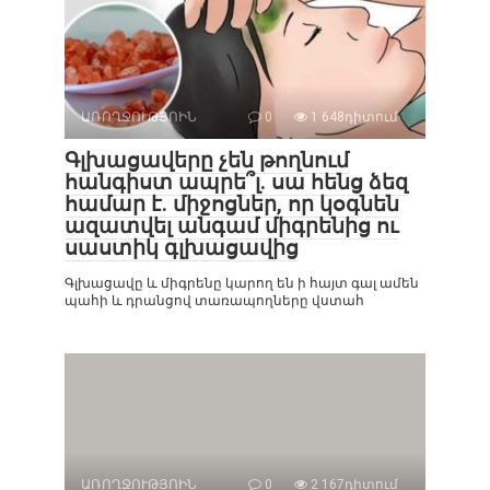
ԱՌՈՂՋՈՒԹՅՈԻՆ
0
1 648դիտում
Գլխացավերը չեն թողնում
հանգիստ ապրե՞լ. սա հենց ձեզ
համար է. միջոցներ, որ կօգնեն
ազատվել անգամ միգրենից ու
սաստիկ գլխացավից
Գլխացավը և միգրենը կարող են ի հայտ գալ ամեն
պահի և դրանցով տառապողները վստահ
ԱՌՈՂՋՈՒԹՅՈԻՆ
0
2 167դիտում