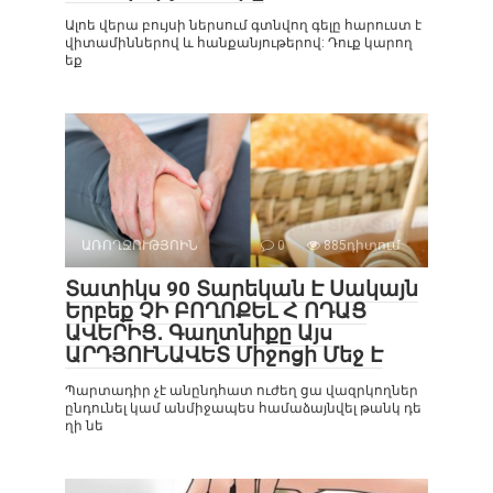
Ալոե վերա բույսի ներսում գտնվող գելը հարուստ է
վիտամիններով և հանքանյութերով: Դուք կարող
եք
ԱՌՈՂՋՈՒԹՅՈԻՆ
0
885դիտում
Տատիկս 90 Տարեկան Է Սակայն
Երբեք ՉԻ ԲՈՂՈՔԵԼ Հ ՈԴԱՑ
ԱՎԵՐԻՑ․ Գաղտնիքը Այս
ԱՐԴՅՈՒՆԱՎԵՏ Միջոցի Մեջ Է
Պարտադիր չէ անընդհատ ուժեղ ցա վազրկողներ
ընդունել կամ անմիջապես համաձայնվել թանկ դե
ղի նե