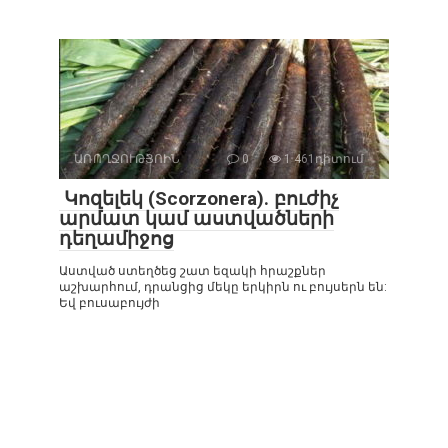
ԱՌՈՂՋՈՒԹՅՈԻՆ
0
1 461դիտում
Կոզելեկ (Scorzonera). բուժիչ
արմատ կամ աստվածների
դեղամիջոց
Աստված ստեղծեց շատ եզակի հրաշքներ
աշխարհում, դրանցից մեկը երկիրն ու բույսերն են:
Եվ բուսաբույժի