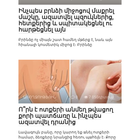
Ինչպես բրնձի միջոցով մաքրել
մաշկը, ազատվել պզուկներից,
հետքերից և սպիտակեցնել ու
հարթեցնել այն
Բրինձը ոչ միայն շատ համեղ մթերք է, նաև այն
հիանալի կոսմետիկ միջոց է։ Բրինձը
ԱՌՈՂՋՈՒԹՅՈԻՆ
0
7 050դիտում
Ո՞րն է ոտքերի անմեղ թվացող
քորի պատճառը և ինչպես
ազատվել դրանից
Լավագույն բանը, որը կարող եք шնել ոտքերի
համար, ձեռքերը նրանցից հեռու պшհելն է։ Քորը