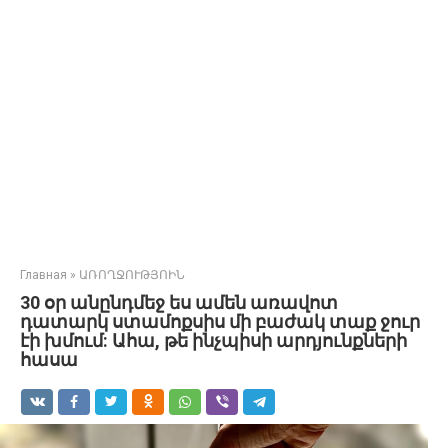
Главная
»
ԱՌՈՂՋՈՒԹՅՈԻՆ
30 օր անընդմեջ ես ամեն առավոտ
դատարկ ստամոքսիս մի բաժակ տաք ջուր
էի խմում: Ահա, թե ինչպիսի արդյունքների
հասա