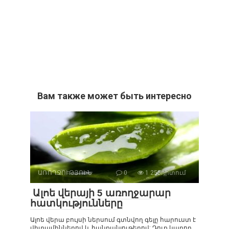
Вам также может быть интересно
ԱՌՈՂՋՈՒԹՅՈԻՆ
0
1 255դիտում
Ալոե վերայի 5 առողջարար
հատկությունները
Ալոե վերա բույսի ներսում գտնվող գելը հարուստ է
վիտամիններով և հանքանյութերով: Դուք կարող