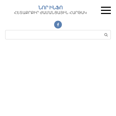
Перейти
ՆՈՐ ԻՆՖՈ
к
ՀԵՏԱՔՐՔԻՐ ԺԱՄԱՆՑԱՅԻՆ ՀԱՐԹԱԿ
контенту
Поиск: