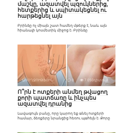
մաշկը, ազատվել պզուկներից,
հետքերից և սպիտակեցնել ու
հարթեցնել այն
Բրինձը ոչ միայն շատ համեղ մթերք է, նաև այն
հիանալի կոսմետիկ միջոց է։ Բրինձը
ԱՌՈՂՋՈՒԹՅՈԻՆ
0
7 050դիտում
Ո՞րն է ոտքերի անմեղ թվացող
քորի պատճառը և ինչպես
ազատվել դրանից
Լավագույն բանը, որը կարող եք шնել ոտքերի
համար, ձեռքերը նրանցից հեռու պшհելն է։ Քորը