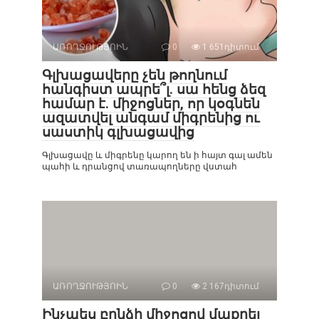
ԱՌՈՂՋՈՒԹՅՈԻՆ
0
1 651դիտում
Գլխացավերը չեն թողնում
հանգիստ ապրե՞լ. սա հենց ձեզ
համար է. միջոցներ, որ կօգնեն
ազատվել անգամ միգրենից ու
սաստիկ գլխացավից
Գլխացավը և միգրենը կարող են ի հայտ գալ ամեն
պահի և դրանցով տառապողները վստահ
ԱՌՈՂՋՈՒԹՅՈԻՆ
0
2 167դիտում
Ինչպես բրնձի միջոցով մաքրել