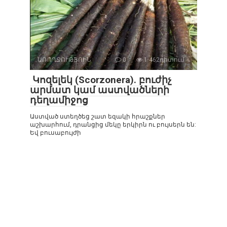
ԱՌՈՂՋՈՒԹՅՈԻՆ
0
1 462դիտում
Կոզելեկ (Scorzonera). բուժիչ
արմատ կամ աստվածների
դեղամիջոց
Աստված ստեղծեց շատ եզակի հրաշքներ
աշխարհում, դրանցից մեկը երկիրն ու բույսերն են:
Եվ բուսաբույժի