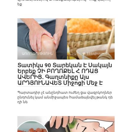
եք
ԱՌՈՂՋՈՒԹՅՈԻՆ
0
886դիտում
Տատիկս 90 Տարեկան Է Սակայն
Երբեք ՉԻ ԲՈՂՈՔԵԼ Հ ՈԴԱՑ
ԱՎԵՐԻՑ․ Գաղտնիքը Այս
ԱՐԴՅՈՒՆԱՎԵՏ Միջոցի Մեջ Է
Պարտադիր չէ անընդհատ ուժեղ ցա վազրկողներ
ընդունել կամ անմիջապես համաձայնվել թանկ դե
ղի նե