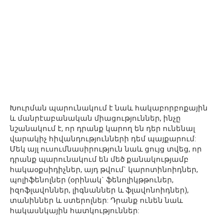
Խուրման պարունակում է նաև հակաբորբոքային
և մանրէաբանական միացություններ, ինչը
նշանակում է, որ դրանք կարող են դեր ունենալ
վարակիչ հիվանդությունների դեմ պայքարում:
Մեկ այլ ուսումնասիրություն նաև ցույց տվեց, որ
դրանք պարունակում են մեծ քանակությամբ
հակաօքսիդիչներ, այդ թվում` կարոտինոիդներ,
պոլիֆենոլներ (օրինակ` ֆենոլիկթթուներ,
իզոֆլավոններ, լիգնաններ և ֆլավոնոիդներ),
տանիններ և ստերոլներ: Դրանք ունեն նաև
հակասնկային հատկություններ: