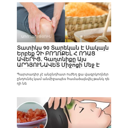
ԱՌՈՂՋՈՒԹՅՈԻՆ
0
880դիտում
Տատիկս 90 Տարեկան Է Սակայն
Երբեք ՉԻ ԲՈՂՈՔԵԼ Հ ՈԴԱՑ
ԱՎԵՐԻՑ․ Գաղտնիքը Այս
ԱՐԴՅՈՒՆԱՎԵՏ Միջոցի Մեջ Է
Պարտադիր չէ անընդհատ ուժեղ ցա վազրկողներ
ընդունել կամ անմիջապես համաձայնվել թանկ դե
ղի նե