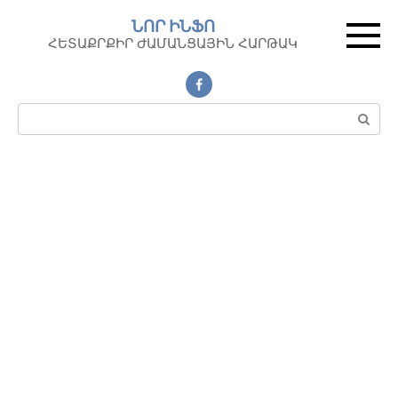
Перейти
ՆՈՐ ԻՆՖՈ
к
ՀԵՏԱՔՐՔԻՐ ԺԱՄԱՆՑԱՅԻՆ ՀԱՐԹԱԿ
контенту
Поиск: