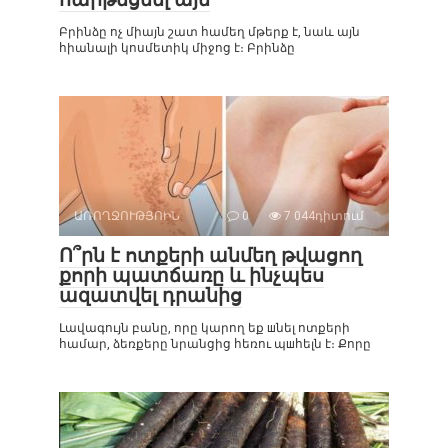
Բրինձը ոչ միայն շատ համեղ մթերք է, նաև այն
հիանալի կոսմետիկ միջոց է։ Բրինձը
ԱՌՈՂՋՈՒԹՅՈԻՆ
0
7 044դիտում
Ո՞րն է ոտքերի անմեղ թվացող
քորի պատճառը և ինչպես
ազատվել դրանից
Լավագույն բանը, որը կարող եք шնել ոտքերի
համար, ձեռքերը նրանցից հեռու պшհելն է։ Քորը