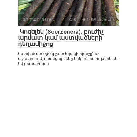
ԱՌՈՂՋՈՒԹՅՈԻՆ
0
1 459դիտում
Կոզելեկ (Scorzonera). բուժիչ
արմատ կամ աստվածների
դեղամիջոց
Աստված ստեղծեց շատ եզակի հրաշքներ
աշխարհում, դրանցից մեկը երկիրն ու բույսերն են:
Եվ բուսաբույժի