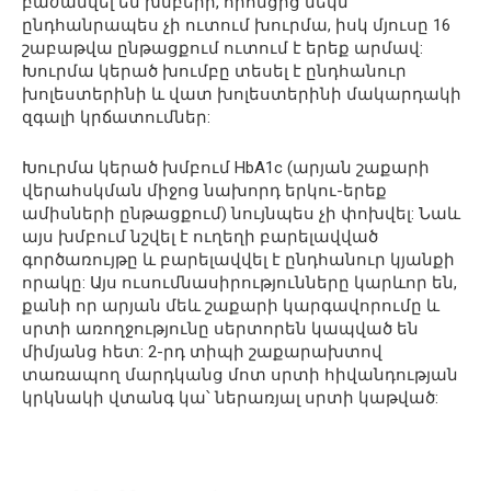
բաժանվել են խմբերի, որոնցից մեկն
ընդհանրապես չի ուտում խուրմա, իսկ մյուսը 16
շաբաթվա ընթացքում ուտում է երեք արմավ:
Խուրմա կերած խումբը տեսել է ընդհանուր
խոլեստերինի և վատ խոլեստերինի մակարդակի
զգալի կրճատումներ:
Խուրմա կերած խմբում HbA1c (արյան շաքարի
վերահսկման միջոց նախորդ երկու-երեք
ամիսների ընթացքում) նույնպես չի փոխվել: Նաև
այս խմբում նշվել է ուղեղի բարելավված
գործառույթը և բարելավվել է ընդհանուր կյանքի
որակը: Այս ուսումնասիրությունները կարևոր են,
քանի որ արյան մեև շաքարի կարգավորումը և
սրտի առողջությունը սերտորեն կապված են
միմյանց հետ: 2-րդ տիպի շաքարախտով
տառապող մարդկանց մոտ սրտի հիվանդության
կրկնակի վտանգ կա՝ ներառյալ սրտի կաթված: