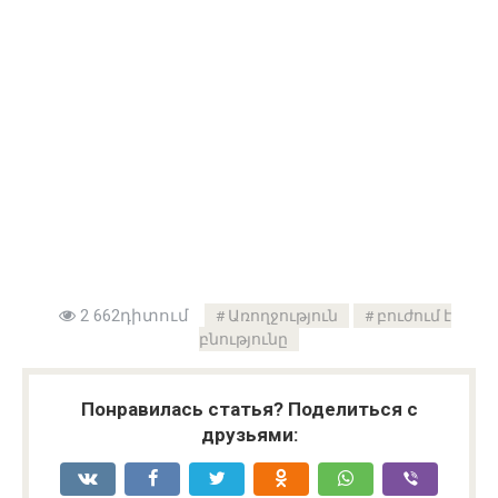
2 662դիտում
Առողջություն
բուժում է
բնությունը
Понравилась статья? Поделиться с
друзьями: