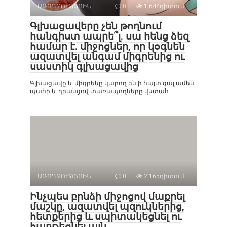
ԱՌՈՂՋՈՒԹՅՈԻՆ
0
1 644դիտում
Գլխացավերը չեն թողնում
հանգիստ ապրե՞լ. սա հենց ձեզ
համար է. միջոցներ, որ կօգնեն
ազատվել անգամ միգրենից ու
սաստիկ գլխացավից
Գլխացավը և միգրենը կարող են ի հայտ գալ ամեն
պահի և դրանցով տառապողները վստահ
ԱՌՈՂՋՈՒԹՅՈԻՆ
0
2 165դիտում
Ինչպես բրնձի միջոցով մաքրել
մաշկը, ազատվել պզուկներից,
հետքերից և սպիտակեցնել ու
հարթեցնել այն