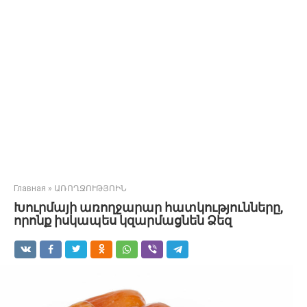
Главная
»
ԱՌՈՂՋՈՒԹՅՈԻՆ
Խուրմայի առողջարար հատկությունները,
որոնք իսկապես կզարմացնեն Ձեզ