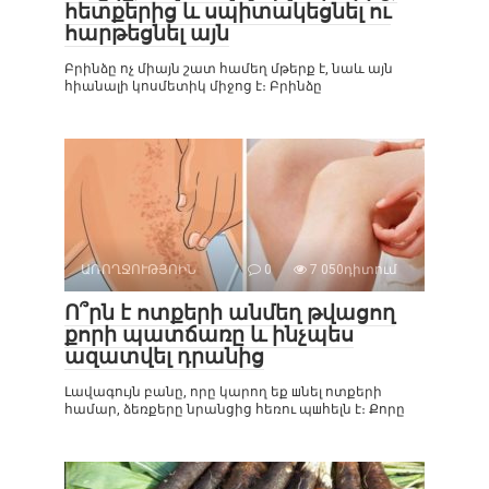
հետքերից և սպիտակեցնել ու
հարթեցնել այն
Բրինձը ոչ միայն շատ համեղ մթերք է, նաև այն
հիանալի կոսմետիկ միջոց է։ Բրինձը
ԱՌՈՂՋՈՒԹՅՈԻՆ
0
7 050դիտում
Ո՞րն է ոտքերի անմեղ թվացող
քորի պատճառը և ինչպես
ազատվել դրանից
Լավագույն բանը, որը կարող եք шնել ոտքերի
համար, ձեռքերը նրանցից հեռու պшհելն է։ Քորը