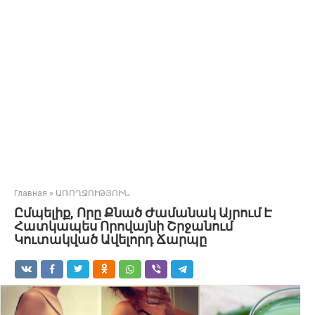
Главная
»
ԱՌՈՂՋՈՒԹՅՈԻՆ
Ըմպելիք, Որը Քնած Ժամանակ Այրում Է
Հատկապես Որովայնի Շրջանում
Կուտակված Ավելորդ Ճարպը