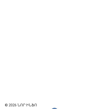
© 2026 ՆՈՐ ԻՆՖՈ