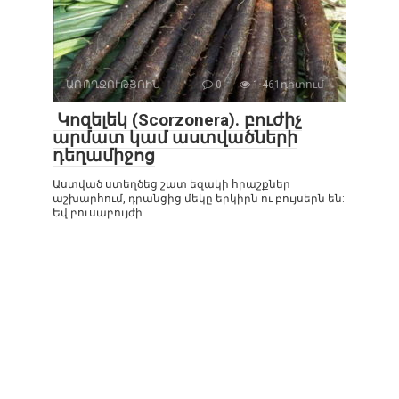
ԱՌՈՂՋՈՒԹՅՈԻՆ
0
1 461դիտում
Կոզելեկ (Scorzonera). բուժիչ
արմատ կամ աստվածների
դեղամիջոց
Աստված ստեղծեց շատ եզակի հրաշքներ
աշխարհում, դրանցից մեկը երկիրն ու բույսերն են:
Եվ բուսաբույժի