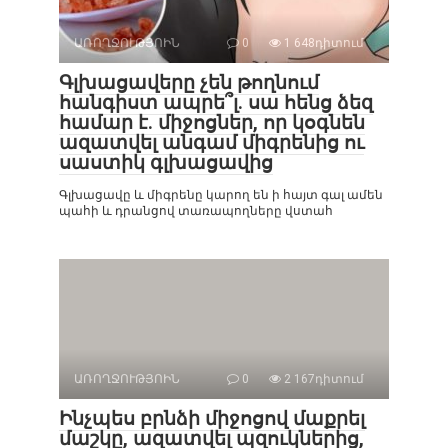
ԱՌՈՂՋՈՒԹՅՈԻՆ
0
1 648դիտում
Գլխացավերը չեն թողնում
հանգիստ ապրե՞լ. սա հենց ձեզ
համար է. միջոցներ, որ կօգնեն
ազատվել անգամ միգրենից ու
սաստիկ գլխացավից
Գլխացավը և միգրենը կարող են ի հայտ գալ ամեն
պահի և դրանցով տառապողները վստահ
ԱՌՈՂՋՈՒԹՅՈԻՆ
0
2 167դիտում
Ինչպես բրնձի միջոցով մաքրել
մաշկը, ազատվել պզուկներից,