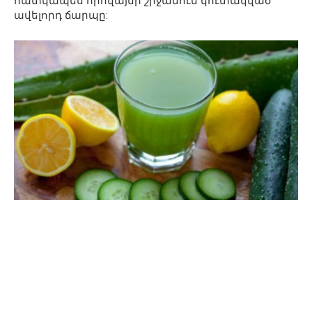
հատկապես որովայնի շրջանում կուտակված
ավելորդ ճարպը: