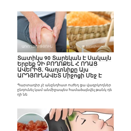
ԱՌՈՂՋՈՒԹՅՈԻՆ
0
885դիտում
Տատիկս 90 Տարեկան Է Սակայն
Երբեք ՉԻ ԲՈՂՈՔԵԼ Հ ՈԴԱՑ
ԱՎԵՐԻՑ․ Գաղտնիքը Այս
ԱՐԴՅՈՒՆԱՎԵՏ Միջոցի Մեջ Է
Պարտադիր չէ անընդհատ ուժեղ ցա վազրկողներ
ընդունել կամ անմիջապես համաձայնվել թանկ դե
ղի նե