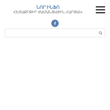
Перейти
ՆՈՐ ԻՆՖՈ
к
ՀԵՏԱՔՐՔԻՐ ԺԱՄԱՆՑԱՅԻՆ ՀԱՐԹԱԿ
контенту
Поиск: