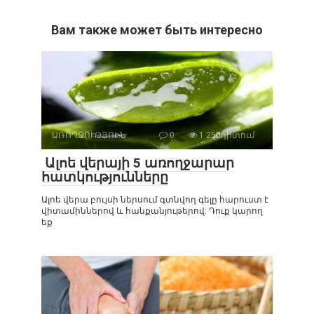
Вам также может быть интересно
ԱՌՈՂՋՈՒԹՅՈԻՆ
0
1 250դիտում
Ալոե վերայի 5 առողջարար
հատկությունները
Ալոե վերա բույսի ներսում գտնվող գելը հարուստ է
վիտամիններով և հանքանյութերով: Դուք կարող
եք