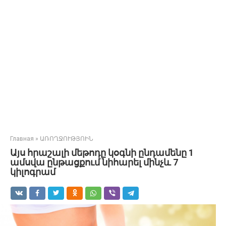
Главная
»
ԱՌՈՂՋՈՒԹՅՈԻՆ
Այս հրաշալի մեթոդը կօգնի ընդամենը 1
ամսվա ընթացքում նիհարել մինչև 7
կիլոգրամ