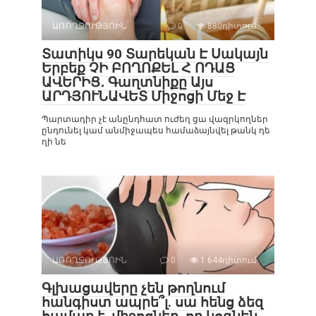
ԱՌՈՂՋՈՒԹՅՈԻՆ
0
880դիտում
Տատիկս 90 Տարեկան Է Սակայն
Երբեք ՉԻ ԲՈՂՈՔԵԼ Հ ՈԴԱՑ
ԱՎԵՐԻՑ․ Գաղտնիքը Այս
ԱՐԴՅՈՒՆԱՎԵՏ Միջոցի Մեջ Է
Պարտադիր չէ անընդհատ ուժեղ ցա վազրկողներ
ընդունել կամ անմիջապես համաձայնվել թանկ դե
ղի նե
ԱՌՈՂՋՈՒԹՅՈԻՆ
0
1 644դիտում
Գլխացավերը չեն թողնում
հանգիստ ապրե՞լ. սա հենց ձեզ