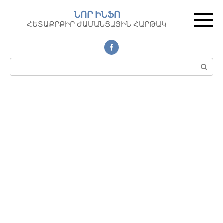
Перейти
ՆՈՐ ԻՆՖՈ
к
ՀԵՏԱՔՐՔԻՐ ԺԱՄԱՆՑԱՅԻՆ ՀԱՐԹԱԿ
контенту
Поиск: