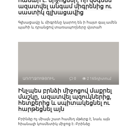
համար է. միջոցներ, որ կօգնեն
ազատվել անգամ միգրենից ու
սաստիկ գլխացավից
Գլխացավը և միգրենը կարող են ի հայտ գալ ամեն
պահի և դրանցով տառապողները վստահ
ԱՌՈՂՋՈՒԹՅՈԻՆ
0
2 165դիտում
Ինչպես բրնձի միջոցով մաքրել
մաշկը, ազատվել պզուկներից,
հետքերից և սպիտակեցնել ու
հարթեցնել այն
Բրինձը ոչ միայն շատ համեղ մթերք է, նաև այն
հիանալի կոսմետիկ միջոց է։ Բրինձը