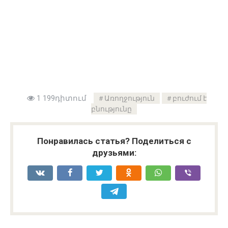
1 199դիտում
Առողջություն
բուժում է
բնությունը
Понравилась статья? Поделиться с
друзьями: