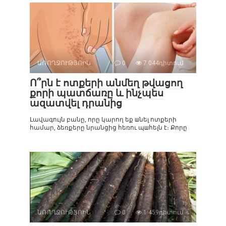
ԱՌՈՂՋՈՒԹՅՈԻՆ
0
7 044դիտում
Ո՞րն է ոտքերի անմեղ թվացող
քորի պատճառը և ինչպես
ազատվել դրանից
Լավագույն բանը, որը կարող եք шնել ոտքերի
համար, ձեռքերը նրանցից հեռու պшհելն է։ Քորը
ԱՌՈՂՋՈՒԹՅՈԻՆ
0
1 459դիտում